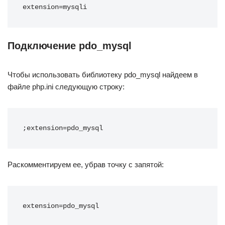
extension=mysqli
Подключение pdo_mysql
Чтобы использовать библиотеку pdo_mysql найдеем в
файле php.ini следующую строку:
;extension=pdo_mysql
Раскомментируем ее, убрав точку с запятой:
extension=pdo_mysql