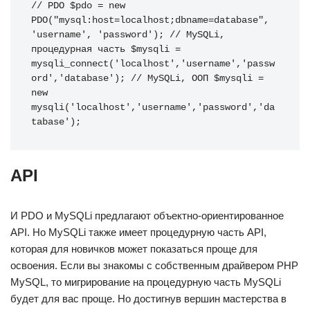
// PDO $pdo = new 
PDO("mysql:host=localhost;dbname=database", 
'username', 'password'); // MySQLi, 
процедурная часть $mysqli = 
mysqli_connect('localhost','username','passw
ord','database'); // MySQLi, ООП $mysqli = 
new 
mysqli('localhost','username','password','da
tabase');
API
И PDO и MySQLi предлагают объектно-ориентированное
API. Но MySQLi также имеет процедурную часть API,
которая для новичков может показаться проще для
освоения. Если вы знакомы с собственным драйвером PHP
MySQL, то мигрирование на процедурную часть MySQLi
будет для вас проще. Но достигнув вершин мастерства в