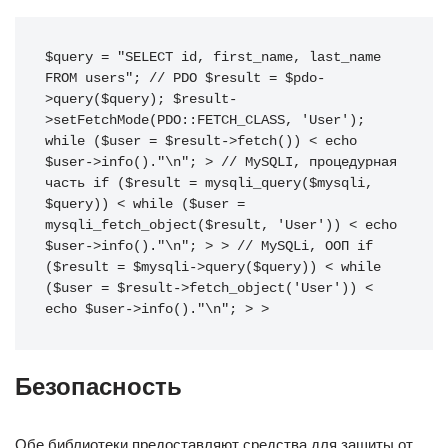
$query = "SELECT id, first_name, last_name 
FROM users"; // PDO $result = $pdo-
>query($query); $result-
>setFetchMode(PDO::FETCH_CLASS, 'User'); 
while ($user = $result->fetch()) < echo 
$user->info()."\n"; > // MySQLI, процедурная 
часть if ($result = mysqli_query($mysqli, 
$query)) < while ($user = 
mysqli_fetch_object($result, 'User')) < echo 
$user->info()."\n"; > > // MySQLi, ООП if 
($result = $mysqli->query($query)) < while 
($user = $result->fetch_object('User')) < 
echo $user->info()."\n"; > >
Безопасность
Обе библиотеки предоставляют средства для защиты от