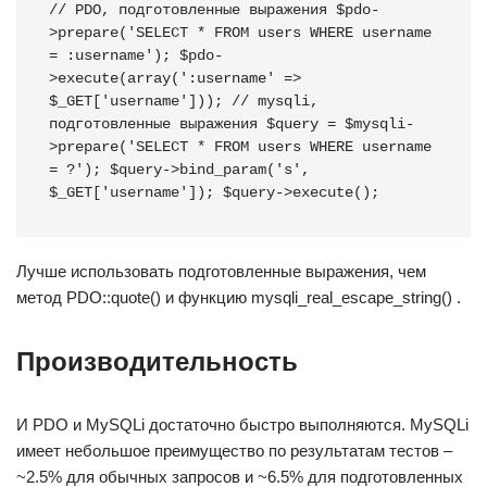
// PDO, подготовленные выражения $pdo-
>prepare('SELECT * FROM users WHERE username 
= :username'); $pdo-
>execute(array(':username' => 
$_GET['username'])); // mysqli, 
подготовленные выражения $query = $mysqli-
>prepare('SELECT * FROM users WHERE username 
= ?'); $query->bind_param('s', 
$_GET['username']); $query->execute();
Лучше использовать подготовленные выражения, чем
метод PDO::quote() и функцию mysqli_real_escape_string() .
Производительность
И PDO и MySQLi достаточно быстро выполняются. MySQLi
имеет небольшое преимущество по результатам тестов –
~2.5% для обычных запросов и ~6.5% для подготовленных