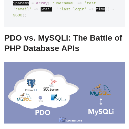
$params
=
array
(
':username'
=>
'test'
,
':email'
=>
$mail
,
':last_login'
=>
time
()
-
3600
);
PDO vs. MySQLi: The Battle of
PHP Database APIs