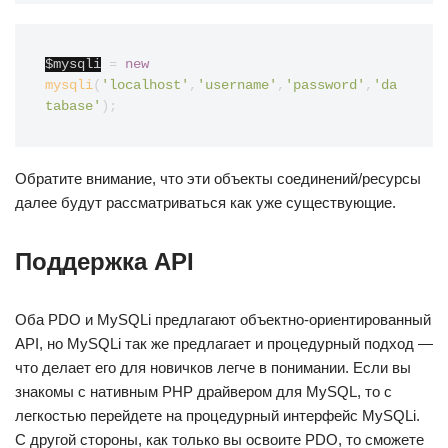
$mysqli
=
new
mysqli
(
'localhost'
,
'username'
,
'password'
,
'da
tabase'
);
Обратите внимание, что эти объекты соединений/ресурсы
далее будут рассматриваться как уже существующие.
Поддержка API
Оба PDO и MySQLi предлагают объектно-ориентированный
API, но MySQLi так же предлагает и процедурный подход —
что делает его для новичков легче в понимании. Если вы
знакомы с нативным PHP драйвером для MySQL, то с
легкостью перейдете на процедурный интерфейс MySQLi.
С другой стороны, как только вы освоите PDO, то сможете