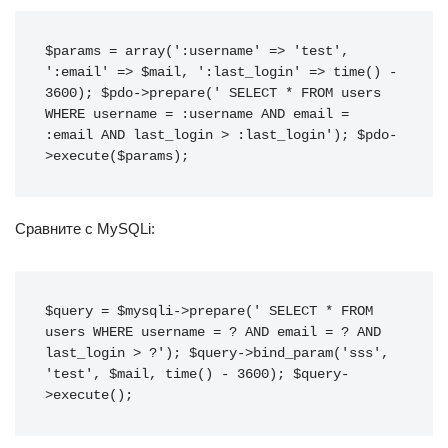
$params = array(':username' => 'test', 
':email' => $mail, ':last_login' => time() - 
3600); $pdo->prepare(' SELECT * FROM users 
WHERE username = :username AND email = 
:email AND last_login > :last_login'); $pdo-
>execute($params);
Сравните с MySQLi:
$query = $mysqli->prepare(' SELECT * FROM 
users WHERE username = ? AND email = ? AND 
last_login > ?'); $query->bind_param('sss', 
'test', $mail, time() - 3600); $query-
>execute();