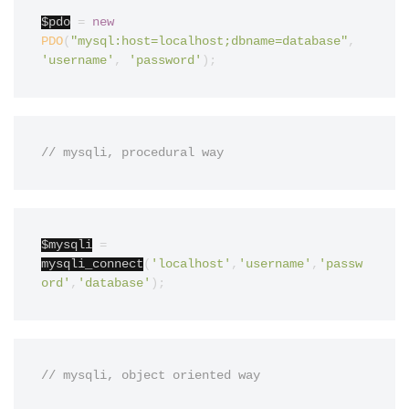
$pdo
=
new
PDO
(
"mysql:host=localhost;dbname=database"
,
'username'
,
'password'
);
// mysqli, procedural way
$mysqli
=
mysqli_connect
(
'localhost'
,
'username'
,
'passw
ord'
,
'database'
);
// mysqli, object oriented way