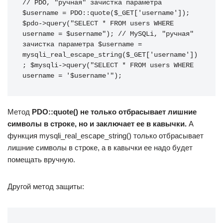
// PDO, "ручная" зачистка параметра 
$username = PDO::quote($_GET['username']); 
$pdo->query("SELECT * FROM users WHERE 
username = $username"); // MySQLi, "ручная" 
зачистка параметра $username = 
mysqli_real_escape_string($_GET['username'])
; $mysqli->query("SELECT * FROM users WHERE 
username = '$username'");
Метод
PDO::quote() не только отбрасывает лишние
символы в строке, но и заключает ее в кавычки.
А
функция mysqli_real_escape_string() только отбрасывает
лишние символы в строке, а в кавычки ее надо будет
помещать вручную.
Другой метод защиты: