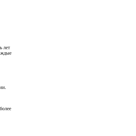
ь лет
каждые
ии.
более