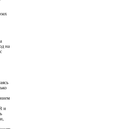
озах
а
од на
с
аясь
лько
ением
R и
ь
и,