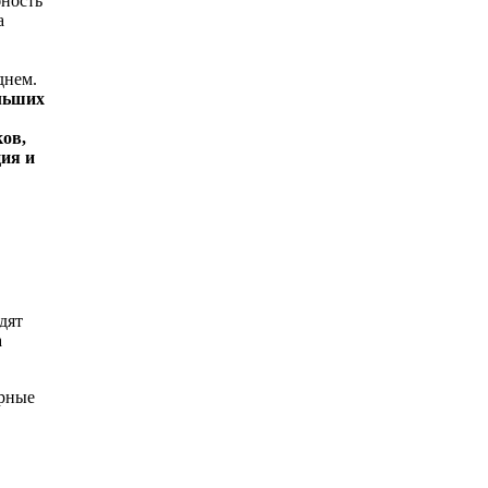
бность
а
днем.
ольших
ов,
ция и
дят
а
ярные