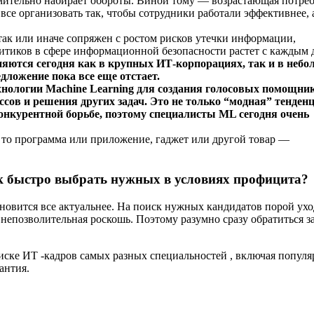
мительно набирает обороты. Виной тому — возрастающая потре
 все организовать так, чтобы сотрудники работали эффективнее, 
ак или иначе сопряжен с ростом рисков утечки информации,
итиков в сфере информационной безопасности растет с каждым 
еняются сегодня как в крупных ИТ-корпорациях, так и в неб
едложение пока все еще отстает.
нологии Machine Learning для создания голосовых помощник
сов и решения других задач. Это не только “модная” тенден
конкурентной борьбе, поэтому специалисты ML сегодня очень
ь то программа или приложение, гаджет или другой товар ―
ак быстро выбрать нужных в условиях профицита?
новится все актуальнее. На поиск нужных кандидатов порой ухо
непозволительная роскошь. Поэтому разумно сразу обратиться з
иске ИТ -кадров самых разных специальностей , включая попул
антия.