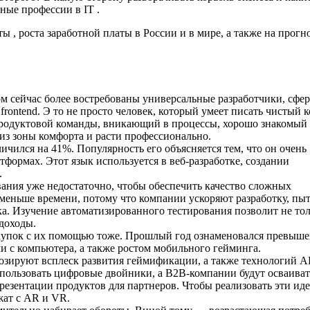
ные профессии в IT .
ы , роста заработной платы в России и в мире, а также на прогн
 сейчас более востребованы универсальные разработчики, сфер
rontend. Э то не просто человек, который умеет писать чистый к
продуктовой команды, вникающий в процессы, хорошо знакомый 
из зоны комфорта и расти профессионально.
ичился на 41%. Популярность его объясняется тем, что он очень
тформах. Этот язык используется в веб-разработке, создании
.
ания уже недостаточно, чтобы обеспечить качество сложных
меньше времени, потому что компании ускоряют разработку, пыт
а. Изучение автоматизированного тестирования позволит не то
 доходы.
окупок с их помощью тоже. Прошлый год ознаменовался превыш
 с компьютера, а также ростом мобильного гейминга.
озируют всплеск развития геймификации, а также технологий A
спользовать цифровые двойники, а B2B-компании будут осваиват
резентации продуктов для партнеров. Чтобы реализовать эти иде
жат с AR и VR.