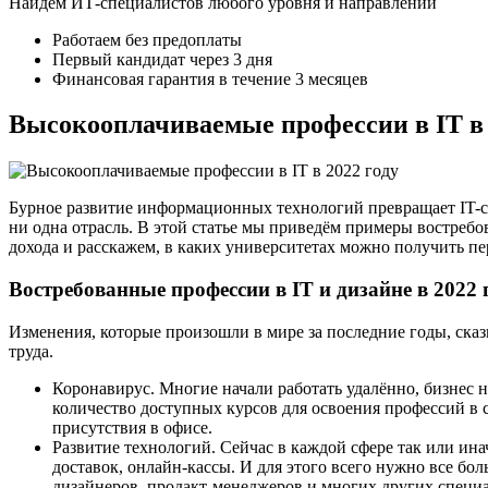
Найдем ИТ-специалистов любого уровня и направлений
Работаем без предоплаты
Первый кандидат через 3 дня
Финансовая гарантия в течение 3 месяцев
Высокооплачиваемые профессии в IT в 
Бурное развитие информационных технологий превращает IT-сп
ни одна отрасль. В этой статье мы приведём примеры востреб
дохода и расскажем, в каких университетах можно получить п
Востребованные профессии в IT и дизайне в 2022 
Изменения, которые произошли в мире за последние годы, сказ
труда.
Коронавирус. Многие начали работать удалённо, бизнес 
количество доступных курсов для освоения профессий в с
присутствия в офисе.
Развитие технологий. Сейчас в каждой сфере так или ин
доставок, онлайн-кассы. И для этого всего нужно все бо
дизайнеров, продакт-менеджеров и многих других специ