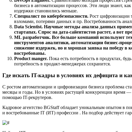
DevOps Engineer.
Сравнительно молодая профессия стре
бизнеса в автоматизации процессов. Эти люди знают, как
издержки становились меньше.
Специалист по кибербезопасности.
Рост цифровизации т
взломами, потерями данных и пр. Востребованность анал
Data Scientist. Научные методы анализа данных прим
стартапах. Спрос на дата-сайентистов растет, а вот пр
ML разработчик. Все больше компаний используют тех
инструментов аналитики, автоматизации бизнес-процес
снижение издержек, но и хорошая заявка на победу в 
востребованы.
Product manger.
Пока есть потребность в продуктах, буд
потребность в продакт-менеджерах сохранится.
Где искать IT-кадры в условиях их дефицита и к
С ростом автоматизации и цифровизации бизнеса проблема ста
месяцы и годы. Но в условиях растущей конкуренции время — 
помощью IT-рекрутеров.
Кадровое агентство BGStaff обладает уникальным опытом в по
и востребованные IT (ИТ) профессии . На подбор действует гар