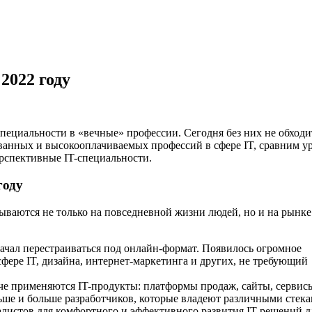
2022 году
ециальности в «вечные» профессии. Сегодня без них не обходи
ованных и высокооплачиваемых профессий в сфере IT, сравним у
ерспективные IT-специальности.
году
ываются не только на повседневной жизни людей, но и на рынке
начал перестраиваться под онлайн-формат. Появилось огромное
фере IT, дизайна, интернет-маркетинга и других, не требующий
аче применяются IT-продукты: платформы продаж, сайты, сервис
льше и больше разработчиков, которые владеют различными стека
алистов для комфортного и эффективного развития IT-решений д