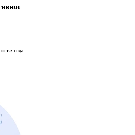
тивное
остях года.