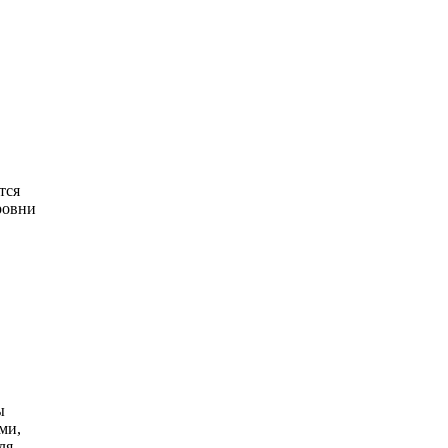
тся
ровни
ы
ми,
ля