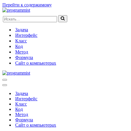
Перейти к содержимому
Искать...
Задача
Интерфейс
Класс
Код
Метод
Формула
Сайт о компьютерах
Меню
навигации
Меню
навигации
Задача
Интерфейс
Класс
Код
Метод
Формула
Сайт о компьютерах