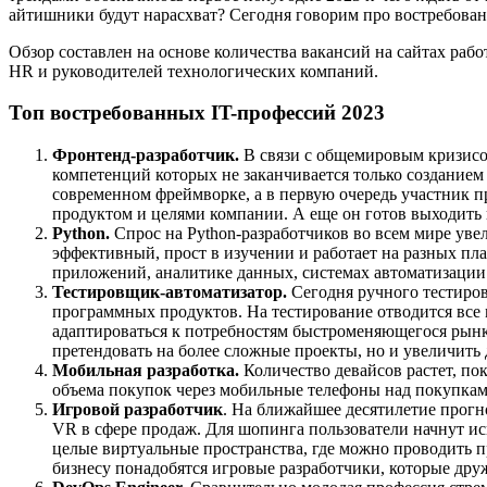
айтишники будут нарасхват? Сегодня говорим про востребован
Обзор составлен на основе количества вакансий на сайтах работ
HR и руководителей технологических компаний.
Топ востребованных IT-профессий 2023
Фронтенд-разработчик.
В связи с общемировым кризисом
компетенций которых не заканчивается только созданием f
современном фреймворке, а в первую очередь участник 
продуктом и целями компании. А еще он готов выходить 
Python.
Спрос на Python-разработчиков во всем мире увел
эффективный, прост в изучении и работает на разных пла
приложений, аналитике данных, системах автоматизации
Тестировщик-автоматизатор.
Сегодня ручного тестиров
программных продуктов. На тестирование отводится все 
адаптироваться к потребностям быстроменяющегося рынк
претендовать на более сложные проекты, но и увеличить
Мобильная разработка.
Количество девайсов растет, п
объема покупок через мобильные телефоны над покупками
Игровой разработчик
. На ближайшее десятилетие прогн
VR в сфере продаж. Для шопинга пользователи начнут и
целые виртуальные пространства, где можно проводить п
бизнесу понадобятся игровые разработчики, которые дру