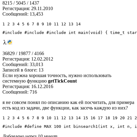
8215 / 5045 / 1437
Регистрация: 29.11.2010
Сообщений: 13,453
1 2 3 4 5 6 7 8 9 10 11 12 13 14
#include 
#include 
#include 
int
 main
(
void
)
{
time_t
 star
36829 / 19877 / 4166
Регистрация: 12.02.2012
Сообщений: 33,013
Записей в блоге: 13
Если нужна хорошая точность, нужно использовать
системную функцию
getTickCount
Регистрация: 16.12.2016
Сообщений: 716
я не совсем понял по описанию как ей посчитать, для примера
есть код из задачи, две функции, как засечь каждую из них?
1 2 3 4 5 6 7 8 9 10 11 12 13 14 15 16 17 18 19 20 21 2
#include 
#define MAX 100
int
 binsearch1
(
int
 x
,
int
 n
,
i
Добавлено через 10 минут