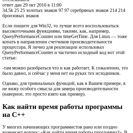
ответ дан 29 окт 2010 в 11:00
34.5k 25 25 золотых знаков 97 97 серебряных знаков 214 214
бронзовых знаков
Если пишите для Win32, то лучше всего воспользоваться
высокоточными функциями, такими, как, например,
QueryPerformanceCounter или timeGetTime. Для Linux — тоже
копать в направлении счетчиков производительности
процессора. Я лично для реализации использовал
QueryPerformanceCounter и частично исходный код вот этой
статьи:
-там можно разобраться что и как работает. К сожалению, это
было давно, и сейчас у меня нет на руках тех исходников.
Однако, для тривиальных функций, как в Вашем примере, я
не вижу особого смысла для замера производительности
(наверное, это просто взято как пример).
Как найти время работы программы
на С++
У многих начинающих программистов рано или поздно
возникает вопрос: «Как найти время работы программы?». В