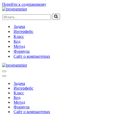
Перейти к содержимому
Искать...
Задача
Интерфейс
Класс
Код
Метод
Формула
Сайт о компьютерах
Меню
навигации
Меню
навигации
Задача
Интерфейс
Класс
Код
Метод
Формула
Сайт о компьютерах