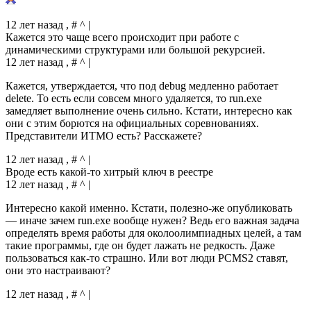
12 лет назад , # ^ |
Кажется это чаще всего происходит при работе с
динамическими структурами или большой рекурсией.
12 лет назад , # ^ |
Кажется, утверждается, что под debug медленно работает
delete. То есть если совсем много удаляется, то run.exe
замедляет выполнение очень сильно. Кстати, интересно как
они с этим борются на официальных соревнованиях.
Представители ИТМО есть? Расскажете?
12 лет назад , # ^ |
Вроде есть какой-то хитрый ключ в реестре
12 лет назад , # ^ |
Интересно какой именно. Кстати, полезно-же опубликовать
— иначе зачем run.exe вообще нужен? Ведь его важная задача
определять время работы для околоолимпиадных целей, а там
такие программы, где он будет лажать не редкость. Даже
пользоваться как-то страшно. Или вот люди PCMS2 ставят,
они это настраивают?
12 лет назад , # ^ |