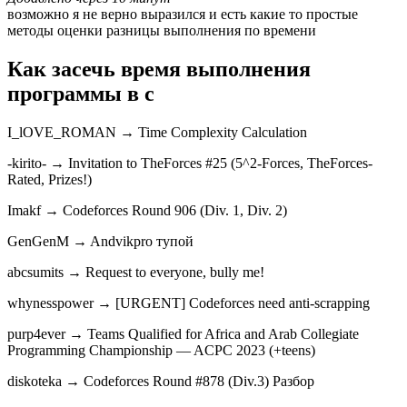
возможно я не верно выразился и есть какие то простые
методы оценки разницы выполнения по времени
Как засечь время выполнения
программы в c
I_lOVE_ROMAN → Time Complexity Calculation
-kirito- → Invitation to TheForces #25 (5^2-Forces, TheForces-
Rated, Prizes!)
Imakf → Codeforces Round 906 (Div. 1, Div. 2)
GenGenM → Andvikpro тупой
abcsumits → Request to everyone, bully me!
whynesspower → [URGENT] Codeforces need anti-scrapping
purp4ever → Teams Qualified for Africa and Arab Collegiate
Programming Championship — ACPC 2023 (+teens)
diskoteka → Codeforces Round #878 (Div.3) Разбор