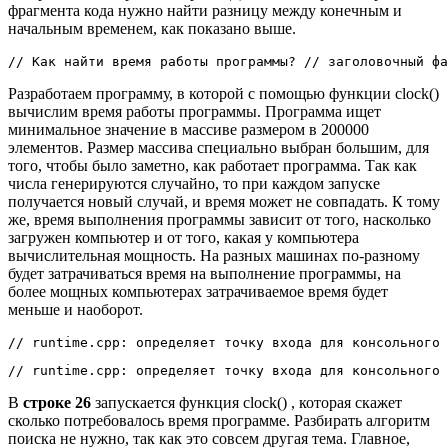
фрагмента кода нужно найти разницу между конечным и
начальным временем, как показано выше.
// Как найти время работы программы? // заголовочный фа
Разработаем программу, в которой с помощью функции clock()
вычислим время работы программы. Программа ищет
минимальное значение в массиве размером в 200000
элементов. Размер массива специально выбран большим, для
того, чтобы было заметно, как работает программа. Так как
числа генерируются случайно, то при каждом запуске
получается новый случай, и время может не совпадать. К тому
же, время выполнения программы зависит от того, насколько
загружен компьютер и от того, какая у компьютера
вычислительная мощность. На разных машинах по-разному
будет затрачиваться время на выполнение программы, на
более мощных компьютерах затрачиваемое время будет
меньше и наоборот.
// runtime.cpp: определяет точку входа для консольного 
// runtime.cpp: определяет точку входа для консольного
В
строке 26
запускается функция clock() , которая скажет
сколько потребовалось время программе. Разбирать алгоритм
поиска не нужно, так как это совсем другая тема. Главное,