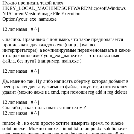
Нужно прописать такой ключ
HKEY_LOCAL_MACHINE\SOFTWARE\Microsoft\Windows
NT\CurrentVersion\Image File Execution
Options\your_exe_name.exe
12 лет назад , # ^ |
Спасибо. Правильно я понимаю, что такое предполагается
прописывать для каждого exe (напр., java, все
интерпретаторы), а компилируемые переименовывать в какое-
то хардкодное имя? your_exe_name.exe — это только имя
файла, без пути? (например, main.exe ).
12 лет назад , # ^ |
Да, именно так. Ну либо написать обертку, которая добавит в
реестр ключ для запускаемого файла, запустит, а потом ключ
удалит (можно даже на cmd, при помощи reg add и reg delete)
12 лет назад , # ^ |
Спасибо , a как пользоваться runexe-ом ?
12 лет назад , # ^ |
runexe -h , но если просто хотите измерить время, то runexe
solution.exe . Можно runexe -i input.txt -o output.txt solution.exe
если хотите перенаправлять ввод/вывод на стандартный из