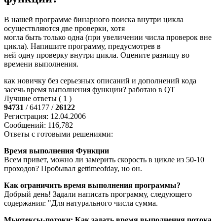
В нашей программе бинарного поиска внутри цикла
осуществляются две проверки, хотя
могла быть только одна (при увеличении числа проверок вне
цикла). Напишите программу, предусмотрев в
ней одну проверку внутри цикла. Оцените разницу во
времени выполнения.
как новичку без серьезных описаний и дополнений кода
засечь время выполнения функции? работаю в QT
Лучшие ответы ( 1 )
94731
/ 64177 /
26122
Регистрация: 12.04.2006
Сообщений: 116,782
Ответы с готовыми решениями:
Время выполнения Функции
Всем привет, можно ли замерить скорость в цикле из 50-10
проходов? Пробывал gettimeofday, но он.
Как ограничить время выполнения программы?
Добрый день! Задали написать программу, следующего
содержания: "Для натурального числа сумма.
Мьютексы-потоки: Как задать время выполнения потока