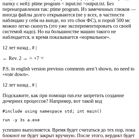
папку с ней): ptime program < input.txt >output.txt. Без
перенаправления так: ptime program. Из замеченных глюков —
иногда файлы долго открываются (не у всех, в частности
наблюдаю у себя на винде, но это сбои ФС), и порой 500 мс
можно легко скинуть (это уже экспериментировать со своей
системой надо). Но на большинстве машин такого не
наблюдается, и время показывается «нормальное».
12 лет назад , # |
← Rev. 2 →
+7
P.S. in english version previous comments aren’t shown, no need to
«vote down».
12 лет назад , # |
Подскажите, как при помощи run.exe запретить создание
дочерних процессов? Например, вот такой код
#include using namespace std; int main()
run -y 3s a.exe
успешно выполняется. Время будет считаться до тех пор, пока
блокнот не будет закрыт вручную. После этого, вердикт будет