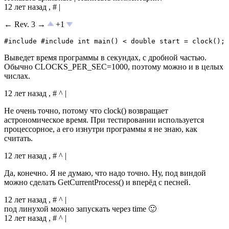
12 лет назад , # |
← Rev. 3 →
+1
#include #include int main() < double start = clock(); 
Выведет время программы в секундах, с дробной частью.
Обычно CLOCKS_PER_SEC=1000, поэтому можно и в целых
числах.
12 лет назад , # ^ |
Не очень точно, потому что clock() возвращает
астрономическое время. При тестировании используется
процессорное, а его изнутри программы я не знаю, как
считать.
12 лет назад , # ^ |
Да, конечно. Я не думаю, что надо точно. Ну, под виндой
можно сделать GetCurrentProcess() и вперёд с песней.
12 лет назад , # ^ |
под линухой можно запускать через time 🙂
12 лет назад , # ^ |