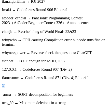
tkm.algorithms → IOI 2027
Imakf → Codeforces Round 906 Editorial
atcoder_official → Panasonic Programming Contest
2023（AtCoder Beginner Contest 326） Announcement
chenjb → Rescheduling of World Finals 22&23
wittywho → CPH causing Compilation error but code runs fine on
terminal
whynesspower → Reverse check the questions: ChatGPT
stdfloat → Is CF enough for IZHO, IOI?
127.0.0.1 → Codeforces Round 907 (Div. 2)
flamestorm → Codeforces Round 871 (Div. 4) Editorial
-arma- → SQRT decomposition for beginners
neo_30 → Maximum deletions in a string