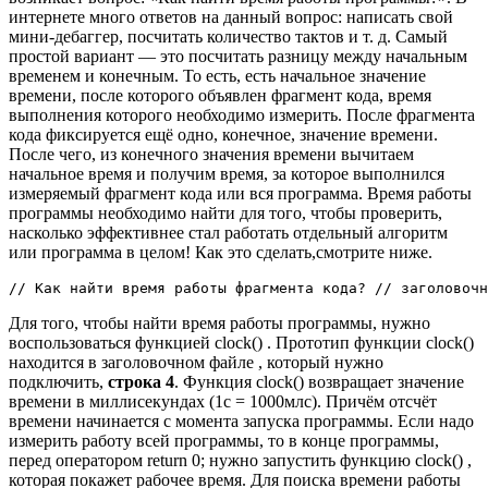
интернете много ответов на данный вопрос: написать свой
мини-дебаггер, посчитать количество тактов и т. д. Самый
простой вариант — это посчитать разницу между начальным
временем и конечным. То есть, есть начальное значение
времени, после которого объявлен фрагмент кода, время
выполнения которого необходимо измерить. После фрагмента
кода фиксируется ещё одно, конечное, значение времени.
После чего, из конечного значения времени вычитаем
начальное время и получим время, за которое выполнился
измеряемый фрагмент кода или вся программа. Время работы
программы необходимо найти для того, чтобы проверить,
насколько эффективнее стал работать отдельный алгоритм
или программа в целом! Как это сделать,смотрите ниже.
// Как найти время работы фрагмента кода? // заголовочн
Для того, чтобы найти время работы программы, нужно
воспользоваться функцией clock() . Прототип функции clock()
находится в заголовочном файле , который нужно
подключить,
строка 4
. Функция clock() возвращает значение
времени в миллисекундах (1с = 1000млс). Причём отсчёт
времени начинается с момента запуска программы. Если надо
измерить работу всей программы, то в конце программы,
перед оператором return 0; нужно запустить функцию clock() ,
которая покажет рабочее время. Для поиска времени работы