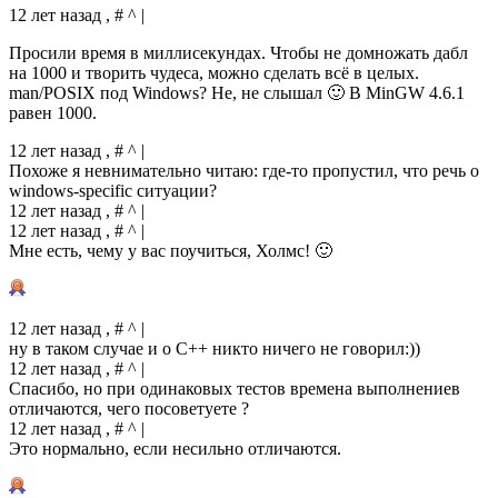
12 лет назад , # ^ |
Просили время в миллисекундах. Чтобы не домножать дабл
на 1000 и творить чудеса, можно сделать всё в целых.
man/POSIX под Windows? Не, не слышал 🙂 В MinGW 4.6.1
равен 1000.
12 лет назад , # ^ |
Похоже я невнимательно читаю: где-то пропустил, что речь о
windows-specific ситуации?
12 лет назад , # ^ |
12 лет назад , # ^ |
Мне есть, чему у вас поучиться, Холмс! 🙂
12 лет назад , # ^ |
ну в таком случае и о С++ никто ничего не говорил:))
12 лет назад , # ^ |
Спасибо, но при одинаковых тестов времена выполнениев
отличаются, чего посоветуете ?
12 лет назад , # ^ |
Это нормально, если несильно отличаются.