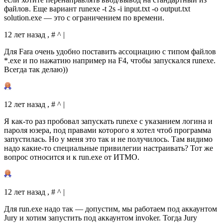
файлов. Еще вариант runexe -t 2s -i input.txt -o output.txt
solution.exe — это с ограничением по времени.
12 лет назад , # ^ |
Для Farа очень удобно поставить ассоциацию с типом файлов
*.exe и по нажатию например на F4, чтобы запускался runexe.
Всегда так делаю))
12 лет назад , # ^ |
Я как-то раз пробовал запускать runexe с указанием логина и
пароля юзера, под правами которого я хотел чтоб программа
запустилась. Но у меня это так и не получилось. Там видимо
надо какие-то специальные привилегии настраивать? Тот же
вопрос относится и к run.exe от ИТМО.
12 лет назад , # ^ |
Для run.exe надо так — допустим, мы работаем под аккаунтом
Jury и хотим запустить под аккаунтом invoker. Тогда Jury