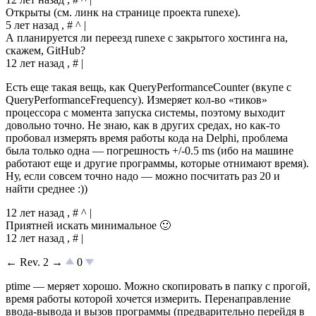
Открыты (см. линк на странице проекта runexe).
5 лет назад , # ^ |
А планируется ли переезд runexe с закрытого хостинга на,
скажем, GitHub?
12 лет назад , # |
Есть еще такая вещь, как QueryPerformanceCounter (вкупе с
QueryPerformanceFrequency). Измеряет кол-во «тиков»
процессора с момента запуска системы, поэтому выходит
довольно точно. Не знаю, как в других средах, но как-то
пробовал измерять время работы кода на Delphi, проблема
была только одна — погрешность +/-0.5 ms (ибо на машине
работают еще и другие программы, которые отнимают время).
Ну, если совсем точно надо — можно посчитать раз 20 и
найти среднее :))
12 лет назад , # ^ |
Приятней искать минимальное 🙂
12 лет назад , # |
← Rev. 2 →
0
ptime — меряет хорошо. Можно скопировать в папку с прогой,
время работы которой хочется измерить. Перенаправление
ввода-вывода и вызов программы (предварительно перейдя в