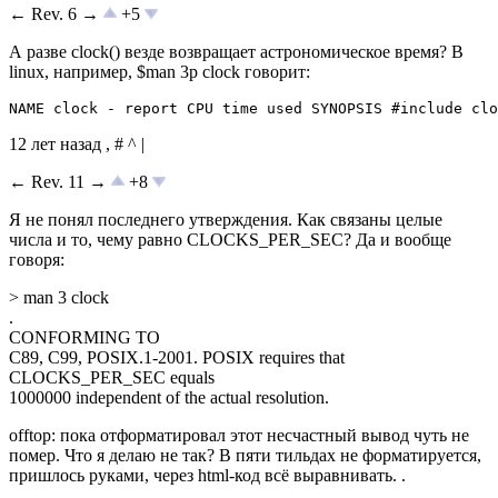
← Rev. 6 →
+5
А разве clock() везде возвращает астрономическое время? В
linux, например, $man 3p clock говорит:
NAME clock - report CPU time used SYNOPSIS #include clo
12 лет назад , # ^ |
← Rev. 11 →
+8
Я не понял последнего утверждения. Как связаны целые
числа и то, чему равно CLOCKS_PER_SEC? Да и вообще
говоря:
> man 3 clock
.
CONFORMING TO
C89, C99, POSIX.1-2001. POSIX requires that
CLOCKS_PER_SEC equals
1000000 independent of the actual resolution.
offtop: пока отформатировал этот несчастный вывод чуть не
помер. Что я делаю не так? В пяти тильдах не форматируется,
пришлось руками, через html-код всё выравнивать. .