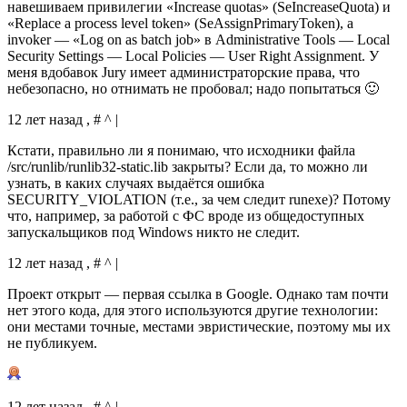
навешиваем привилегии «Increase quotas» (SeIncreaseQuota) и
«Replace a process level token» (SeAssignPrimaryToken), а
invoker — «Log on as batch job» в Administrative Tools — Local
Security Settings — Local Policies — User Right Assignment. У
меня вдобавок Jury имеет администраторские права, что
небезопасно, но отнимать не пробовал; надо попытаться 🙂
12 лет назад , # ^ |
Кстати, правильно ли я понимаю, что исходники файла
/src/runlib/runlib32-static.lib закрыты? Если да, то можно ли
узнать, в каких случаях выдаётся ошибка
SECURITY_VIOLATION (т.е., за чем следит runexe)? Потому
что, например, за работой с ФС вроде из общедоступных
запускальщиков под Windows никто не следит.
12 лет назад , # ^ |
Проект открыт — первая ссылка в Google. Однако там почти
нет этого кода, для этого используются другие технологии:
они местами точные, местами эвристические, поэтому мы их
не публикуем.
12 лет назад , # ^ |