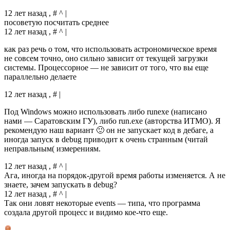
12 лет назад , # ^ |
посоветую посчитать среднее
12 лет назад , # ^ |
как раз речь о том, что использовать астрономическое время
не совсем точно, оно сильно зависит от текущей загрузки
системы. Процессорное — не зависит от того, что вы еще
параллельно делаете
12 лет назад , # |
Под Windows можно использовать либо runexe (написано
нами — Саратовским ГУ), либо run.exe (авторства ИТМО). Я
рекомендую наш вариант 🙂 он не запускает код в дебаге, а
иногда запуск в debug приводит к очень странным (читай
неправльным( измерениям.
12 лет назад , # ^ |
Ага, иногда на порядок-другой время работы изменяется. А не
знаете, зачем запускать в debug?
12 лет назад , # ^ |
Так они ловят некоторые events — типа, что программа
создала другой процесс и видимо кое-что еще.