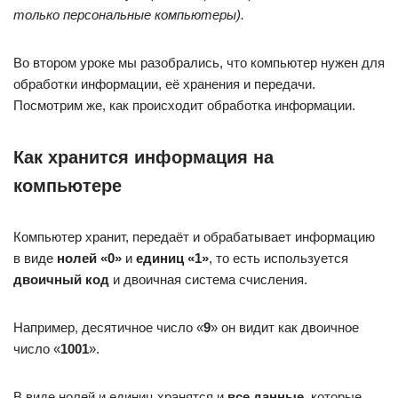
только персональные компьютеры).
Во втором уроке мы разобрались, что компьютер нужен для
обработки информации, её хранения и передачи.
Посмотрим же, как происходит обработка информации.
Как хранится информация на
компьютере
Компьютер хранит, передаёт и обрабатывает информацию
в виде
нолей «0»
и
единиц «1»
, то есть используется
двоичный код
и двоичная система счисления.
Например, десятичное число «
9
» он видит как двоичное
число «
1001
».
В виде нолей и единиц хранятся и
все данные
, которые