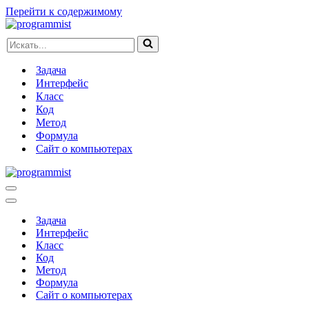
Перейти к содержимому
Искать...
Задача
Интерфейс
Класс
Код
Метод
Формула
Сайт о компьютерах
Меню
навигации
Меню
навигации
Задача
Интерфейс
Класс
Код
Метод
Формула
Сайт о компьютерах