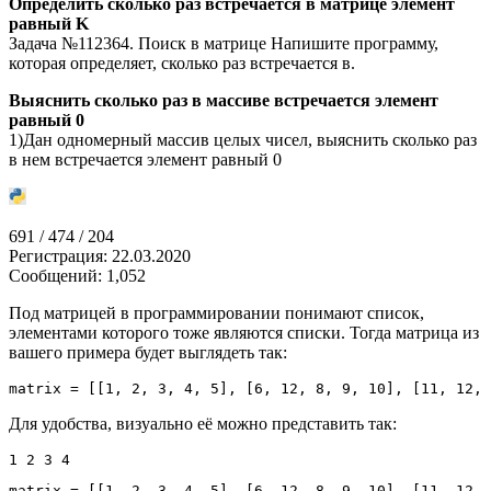
Определить сколько раз встречается в матрице элемент
равный K
Задача №112364. Поиск в матрице Напишите программу,
которая определяет, сколько раз встречается в.
Выяснить сколько раз в массиве встречается элемент
равный 0
1)Дан одномерный массив целых чисел, выяснить сколько раз
в нем встречается элемент равный 0
691 / 474 / 204
Регистрация: 22.03.2020
Сообщений: 1,052
Под матрицей в программировании понимают список,
элементами которого тоже являются списки. Тогда матрица из
вашего примера будет выглядеть так:
matrix 
=
[
[
1
,
2
,
3
,
4
,
5
]
,
[
6
,
12
,
8
,
9
,
10
]
,
[
11
,
12
,
Для удобства, визуально её можно представить так:
1 2 3 4
matrix 
=
[
[
1
,
2
,
3
,
4
,
5
]
,
[
6
,
12
,
8
,
9
,
10
]
,
[
11
,
12
,