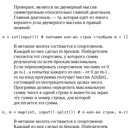
Проверьте, является ли двумерный массив
симметричным относительно главной диагонали.
Главная диагональ — та, которая идёт из левого
верхнего угла двумерного массива в правый
нижний.
n = int(input()) # полчаем кол-во строк столбцов m = []
В метании молота состязается n спортcменов.
Каждый из них сделал m бросков. Победителем
считается тот спортсмен, у которого сумма
результатов по всем броскам максимальна.
Если перенумеровать спортсменов числами от 0
до n-1 , а попытки каждого из них – от 0 до m-1 ,
то на вход программа получает массив A[n][m] ,
состоящий из неотрицательных целых чисел.
Программа должна определить максимальную
сумму чисел в одной строке и вывести на экран
эту сумму и номер строки, для которой
достигается эта сумма.
n, m = map(int, input().split()) # n-кол-во строк, m-ст
В метании молота состязается n спортcменов.
Каждый из них сделал m бросков. Победителем