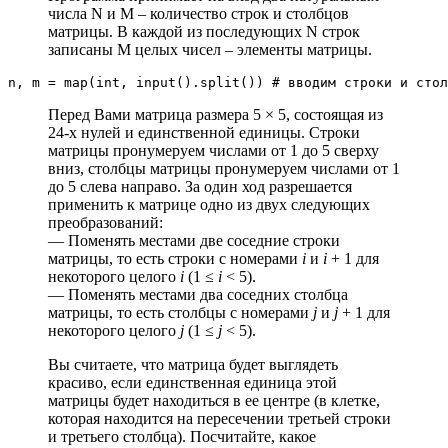
числа N и M – количество строк и столбцов
матрицы. В каждой из последующих N строк
записаны M целых чисел – элементы матрицы.
n, m = map(int, input().split()) # вводим строки и стол
Перед Вами матрица размера 5 × 5, состоящая из
24-x нулей и единственной единицы. Строки
матрицы пронумеруем числами от 1 до 5 сверху
вниз, столбцы матрицы пронумеруем числами от 1
до 5 слева направо. За один ход разрешается
применить к матрице одно из двух следующих
преобразований:
— Поменять местами две соседние строки
матрицы, то есть строки с номерами
i
и
i
+ 1 для
некоторого целого
i
(1 ≤
i
< 5).
— Поменять местами два соседних столбца
матрицы, то есть столбцы с номерами
j
и
j
+ 1 для
некоторого целого
j
(1 ≤
j
< 5).
Вы считаете, что матрица будет выглядеть
красиво, если единственная единица этой
матрицы будет находиться в ее центре (в клетке,
которая находится на пересечении третьей строки
и третьего столбца). Посчитайте, какое