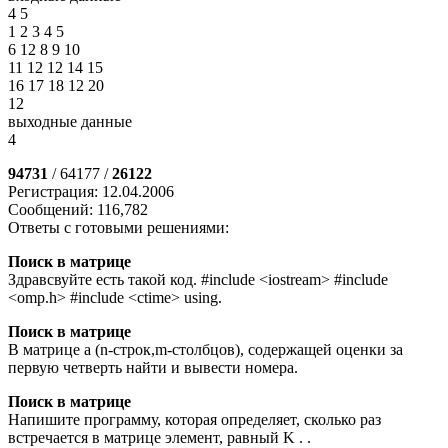
4 5
1 2 3 4 5
6 12 8 9 10
11 12 12 14 15
16 17 18 12 20
12
выходные данные
4
94731
/ 64177 /
26122
Регистрация: 12.04.2006
Сообщений: 116,782
Ответы с готовыми решениями:
Поиск в матрице
Здравсвуйте есть такой код. #include <iostream> #include
<omp.h> #include <ctime> using.
Поиск в матрице
В матрице а (n-строк,m-столбцов), содержащей оценки за
первую четверть найти и вывести номера.
Поиск в матрице
Напишите программу, которая определяет, сколько раз
встречается в матрице элемент, равный K . .