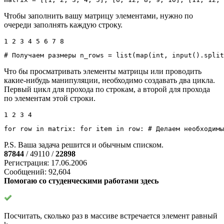
Чтобы заполнить вашу матрицу элементами, нужно по
очереди заполнять каждую строку.
1 2 3 4 5 6 7 8
# Получаем размеры
 n_rows 
=
list
(
map
(
int
,
input
(
)
.
split
Что бы просматривать элементы матрицы или проводить
какие-нибудь манипуляции, необходимо создавать два цикла.
Первый цикл для прохода по строкам, а второй для прохода
по элементам этой строки.
1 2 3 4
for
 row 
in
 matrix: 
for
 item 
in
 row: 
# Делаем необходимы
P.S. Ваша задача решится и обычным списком.
87844
/ 49110 /
22898
Регистрация: 17.06.2006
Сообщений: 92,604
Помогаю со студенческими работами здесь
Посчитать, сколько раз в массиве встречается элемент равный