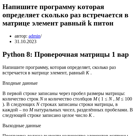
Напишите программу которая
определяет сколько раз встречается в
матрице элемент равный k питон
автор:
admin
31.10.2023
Python 8: Проверочная матрицы 1 вар
Напишите программу, которая определяет, сколько раз
встречается в матрице элемент, равный
K
.
Входные данные
В первой строке записаны через пробел размеры матрицы:
количество строк
N
и количество столбцов
M
( 1 ≤
N
,
M
≤ 100
). В следующих
N
строках записаны строки матрицы, в
каждой – по
M
натуральных чисел, разделённых пробелами. В
следующей строке записано целое число
K
.
Выходные данные
Программа должна вывести количество элементов матрицы,