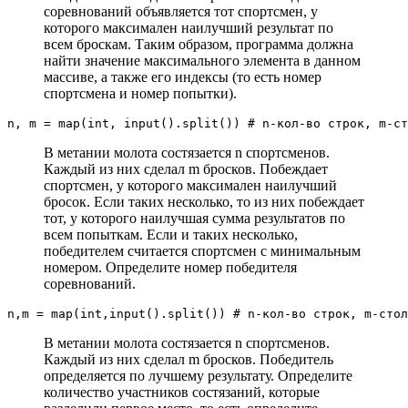
соревнований объявляется тот спортсмен, у
которого максимален наилучший результат по
всем броскам. Таким образом, программа должна
найти значение максимального элемента в данном
массиве, а также его индексы (то есть номер
спортсмена и номер попытки).
n, m = map(int, input().split()) # n-кол-во строк, m-ст
В метании молота состязается n спортcменов.
Каждый из них сделал m бросков. Побеждает
спортсмен, у которого максимален наилучший
бросок. Если таких несколько, то из них побеждает
тот, у которого наилучшая сумма результатов по
всем попыткам. Если и таких несколько,
победителем считается спортсмен с минимальным
номером. Определите номер победителя
соревнований.
n,m = map(int,input().split()) # n-кол-во строк, m-стол
В метании молота состязается n спортcменов.
Каждый из них сделал m бросков. Победитель
определяется по лучшему результату. Определите
количество участников состязаний, которые