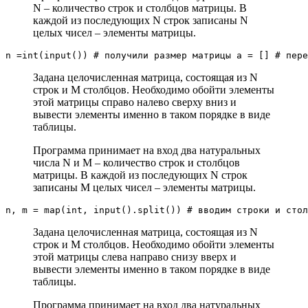
N – количество строк и столбцов матрицы. В
каждой из последующих N строк записаны N
целых чисел – элементы матрицы.
n =int(input()) # получили размер матрицы a = [] # пере
Задана целочисленная матрица, состоящая из N
строк и M столбцов. Необходимо обойти элементы
этой матрицы cправо налево сверху вниз и
вывести элементы именно в таком порядке в виде
таблицы.
Программа принимает на вход два натуральных
числа N и M – количество строк и столбцов
матрицы. В каждой из последующих N строк
записаны M целых чисел – элементы матрицы.
n, m = map(int, input().split()) # вводим строки и стол
Задана целочисленная матрица, состоящая из N
строк и M столбцов. Необходимо обойти элементы
этой матрицы слева направо снизу вверх и
вывести элементы именно в таком порядке в виде
таблицы.
Программа принимает на вход два натуральных