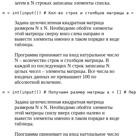
затем в N строках записаны элементы списка.
n = int(input()) # Кол-во строк и столбцов матрицы a = 
Задана целочисленная квадратная матрица
размером N x N. Необходимо обойти элементы
этой матрицы сверху вниз слева направо и
вывести элементы именно в таком порядке в виде
таблицы.
Программа принимает на вход натуральное число
N – количество строк и столбцов матрицы. В
каждой из последующих N строк записаны N
целых чисел – элементы матрицы. Все числа во
входных данных не превышают 100 по
абсолютной величине.
n = int(input()) # Получаем размер матрицы a = [] # Пер
Задана целочисленная квадратная матрица
размером N x N. Необходимо обойти элементы
этой матрицы снизу вверх справо налево и
вывести элементы именно в таком порядке в виде
таблицы.
Программа принимает на вход натуральное число