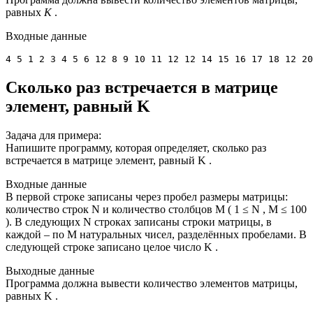
равных
K
.
Входные данные
4 5 1 2 3 4 5 6 12 8 9 10 11 12 12 14 15 16 17 18 12 20
Сколько раз встречается в матрице
элемент, равный K
Задача для примера:
Напишите программу, которая определяет, сколько раз
встречается в матрице элемент, равный K .
Входные данные
В первой строке записаны через пробел размеры матрицы:
количество строк N и количество столбцов M ( 1 ≤ N , M ≤ 100
). В следующих N строках записаны строки матрицы, в
каждой – по M натуральных чисел, разделённых пробелами. В
следующей строке записано целое число K .
Выходные данные
Программа должна вывести количество элементов матрицы,
равных K .