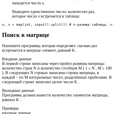
находится число
x
.
Выведите единственное число: количество раз,
которое число
x
встречается в таблице.
n, x = map(int, input().split()) # n-размер таблицы, x-
Поиск в матрице
Напишите программу, которая определяет, сколько раз
встречается в матрице элемент, равный K .
Входные данные
В первой строке записаны через пробел размеры матрицы:
количество строк N и количество столбцов M ( 1 ≤ N , M ≤ 100
). В следующих N строках записаны строки матрицы, в
каждой – по M натуральных чисел, разделённых пробелами. В
следующей строке записано целое число K .
Выходные данные
Программа должна вывести количество элементов матрицы,
равных K .
Примеры
входные данные