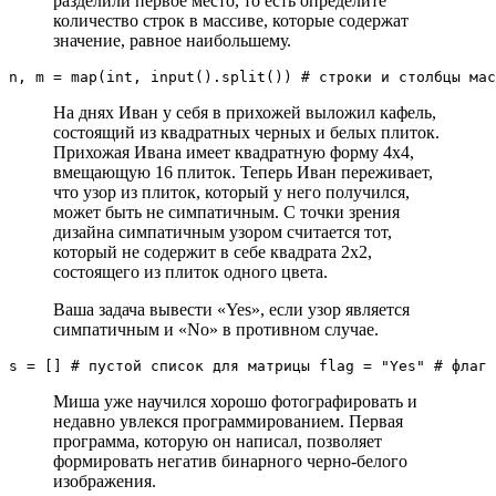
разделили первое место, то есть определите
количество строк в массиве, которые содержат
значение, равное наибольшему.
n, m = map(int, input().split()) # строки и столбцы ма
На днях Иван у себя в прихожей выложил кафель,
состоящий из квадратных черных и белых плиток.
Прихожая Ивана имеет квадратную форму 4х4,
вмещающую 16 плиток. Теперь Иван переживает,
что узор из плиток, который у него получился,
может быть не симпатичным. С точки зрения
дизайна симпатичным узором считается тот,
который не содержит в себе квадрата 2х2,
состоящего из плиток одного цвета.
Ваша задача вывести «Yes», если узор является
симпатичным и «No» в противном случае.
s = [] # пустой список для матрицы flag = "Yes" # флаг 
Миша уже научился хорошо фотографировать и
недавно увлекся программированием. Первая
программа, которую он написал, позволяет
формировать негатив бинарного черно-белого
изображения.