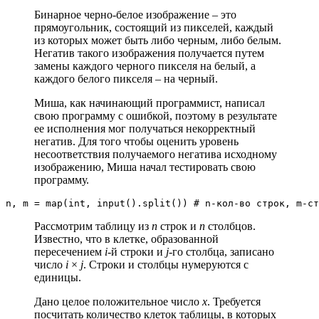
Бинарное черно-белое изображение – это
прямоугольник, состоящий из пикселей, каждый
из которых может быть либо черным, либо белым.
Негатив такого изображения получается путем
замены каждого черного пикселя на белый, а
каждого белого пикселя – на черный.
Миша, как начинающий программист, написал
свою программу с ошибкой, поэтому в результате
ее исполнения мог получаться некорректный
негатив. Для того чтобы оценить уровень
несоответствия получаемого негатива исходному
изображению, Миша начал тестировать свою
программу.
n, m = map(int, input().split()) # n-кол-во строк, m-ст
Рассмотрим таблицу из
n
строк и
n
столбцов.
Известно, что в клетке, образованной
пересечением
i
-й строки и
j
-го столбца, записано
число
i
×
j
. Строки и столбцы нумеруются с
единицы.
Дано целое положительное число
x
. Требуется
посчитать количество клеток таблицы, в которых