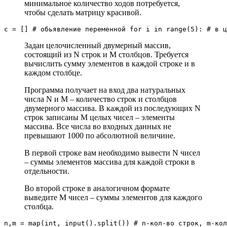
минимальное количество ходов потребуется,
чтобы сделать матрицу красивой.
c = [] # обьявление переменной for i in range(5): # в ц
Задан целочисленный двумерный массив,
состоящий из N строк и M столбцов. Требуется
вычислить сумму элементов в каждой строке и в
каждом столбце.
Программа получает на вход два натуральных
числа N и M – количество строк и столбцов
двумерного массива. В каждой из последующих N
строк записаны M целых чисел – элементы
массива. Все числа во входных данных не
превышают 1000 по абсолютной величине.
В первой строке вам необходимо вывести N чисел
– суммы элементов массива для каждой строки в
отдельности.
Во второй строке в аналогичном формате
выведите M чисел – суммы элементов для каждого
столбца.
n,m = map(int, input().split()) # n-кол-во строк, m-ко