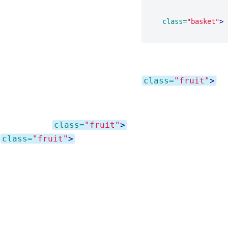
class=
"basket"
>
class=
"fruit"
>
class=
"fruit"
>
class=
"fruit"
>