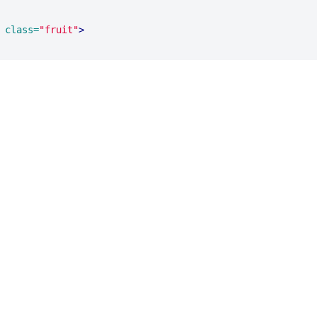
class=
"fruit"
>