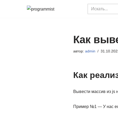
Перейти
к
содержимому
Как выве
автор:
admin
31.10.202
Как реали
Вывести массив из js 
Пример №1 — У нас ес