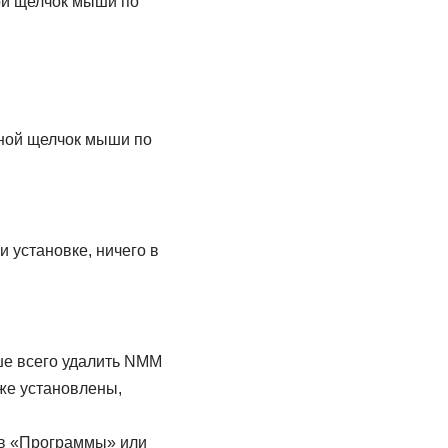
ной щелчок мыши по
йной щелчок мыши по
 установке, ничего в
ше всего удалить NMM
же установлены,
м в «Программы» или