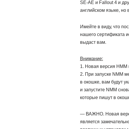
SE-AE и Fallout 4 и др
английском языке, но 
Имейте в виду, что по
нашего сертификата и
выдаст вам.
Внимание:
1. Новая версия НММ н
2. При запуске NMM ме
в окошке, вам будут у
и запустите NMM снова
которые пишут в окошк
— ВАЖНО. Новая верси
является замечательн