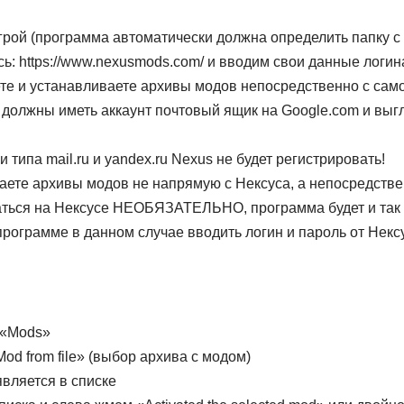
грой (программа автоматически должна определить папку с 
сь: https://www.nexusmods.com/ и вводим свои данные логин
ете и устанавливаете архивы модов непосредственно с само
 должны иметь аккаунт почтовый ящик на Google.com и выгл
 типа mail.ru и yandex.ru Nexus не будет регистрировать!
аете архивы модов не напрямую с Нексуса, а непосредстве
ваться на Нексусе НЕОБЯЗАТЕЛЬНО, программа будет и так 
программе в данном случае вводить логин и пароль от Некс
 «Mods»
d from file» (выбор архива с модом)
вляется в списке