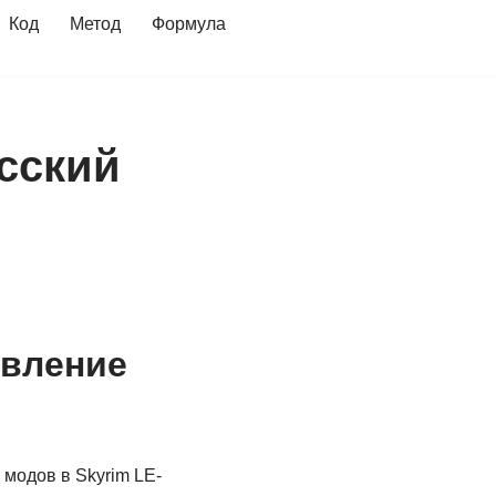
Код
Метод
Формула
усский
авление
модов в Skyrim LE-