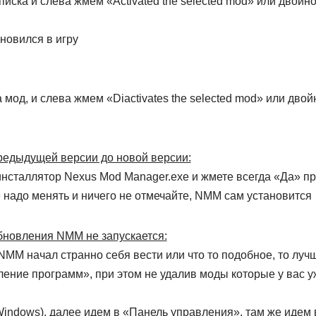
иска и слева жмем «Activated the selected mod» или двой
новился в игру
мод, и слева жмем «Diactivates the selected mod» или дво
редыдущей версии до новой версии:
нсталлятор Nexus Mod Manager.exe и жмете всегда «Да» при
 надо менять и ничего не отмечайте, NMM сам установится
обновления NMM не запускается:
NMM начал странно себя вести или что то подобное, то луч
ление программ», при этом не удалив моды которые у вас у
(Windows), далее идем в «Панель управления», там же иде