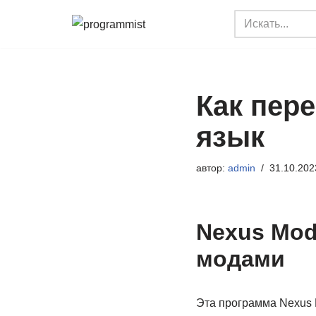
Перейти
к
содержимому
Как пер
язык
автор:
admin
31.10.202
Nexus Mod
модами
Эта программа Nexus 