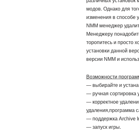
различных установок 
модов. Однако для то
изменения в способе у
NMM менеджер удалит 
Менеджеру понадобитс
торопитесь и просто х
установки данной верс
версии NMM и использ
Возможности програм
— выбирайте и устан
— ручная сортировка 
— корректное удалени
удаления,программа с
— поддержка Archive In
— запуск игры.