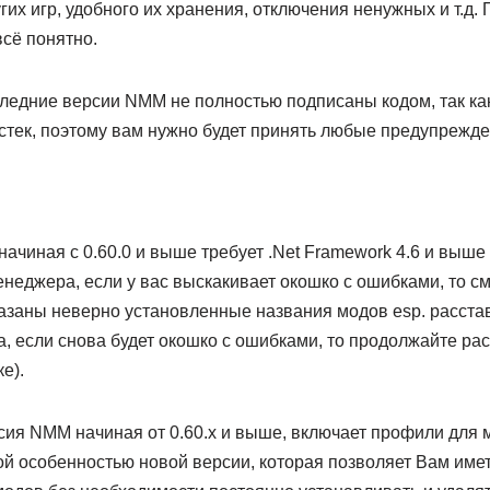
угих игр, удобного их хранения, отключения ненужных и т.д.
всё понятно.
следние версии NMM не полностью подписаны кодом, так ка
стек, поэтому вам нужно будет принять любые предупрежд
ачиная с 0.60.0 и выше требует .Net Framework 4.6 и выше
неджера, если у вас выскакивает окошко с ошибками, то с
казаны неверно установленные названия модов esp. расстав
, если снова будет окошко с ошибками, то продолжайте ра
е).
я NMM начиная от 0.60.х и выше, включает профили для 
ой особенностью новой версии, которая позволяет Вам имет