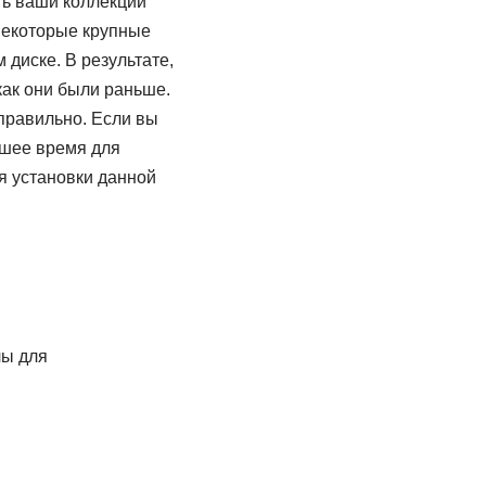
ть ваши коллекции
 некоторые крупные
диске. В результате,
ак они были раньше.
правильно. Если вы
чшее время для
ля установки данной
.
лы для