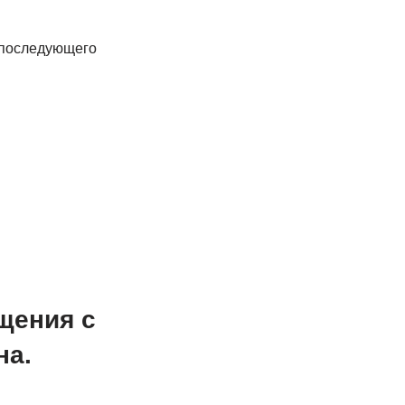
 последующего
щения с
на.