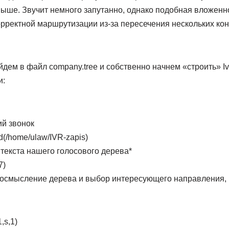
ыше. Звучит немного запутанно, однако подобная вложенн
орректной маршрутизации из-за пересечения нескольких кон
дем в файл company.tree и собственно начнем «строить» I
и:
й звонок
d(/home/ulaw/IVR-zapis)
текста нашего голосового дерева*
7)
осмысление дерева и выбор интересующего направления, 
,s,1)