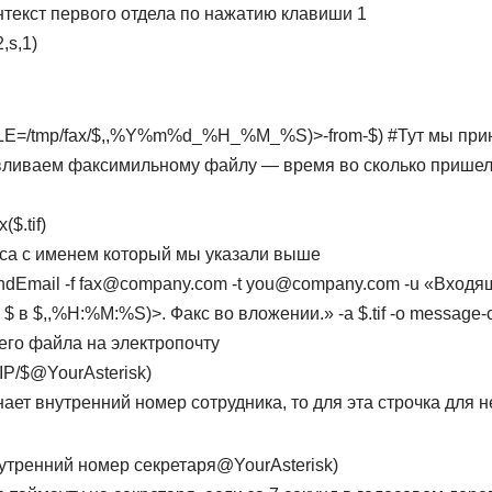
нтекст первого отдела по нажатию клавиши 1
,s,1)
LE=/tmp/fax/$
,,%Y%m%d_%H_%M_%S)>-from-$) #Тут мы при
ливаем факсимильному файлу — время во сколько пришел 
$.tif)
са с именем который мы указали выше
endEmail -f fax@company.com -t you@company.com -u «Входя
$ в $
,,%H:%M:%S)>. Факс во вложении.» -a $.tif -o message-
го файла на электропочту
IP/$@YourAsterisk)
нает внутренний номер сотрудника, то для эта строчка для н
внутренний номер секретаря@YourAsterisk)