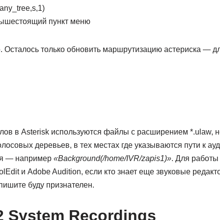
any_tree,s,1)
вышестоящий пункт меню
о. Осталось только обновить маршрутизацию астериска — дл
лов в Asterisk используются файлы с расширением *.ulaw, 
олосовых деревьев, в тех местах где указываются пути к а
ся — например
«Background(/home/IVR/zapis1)»
. Для работ
Edit и Adobe Audition, если кто знает еще звуковые редакт
пишите буду признателен.
2 System Recordings