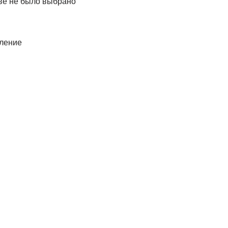
еве не было выбрано
вление