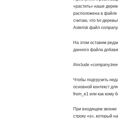
«растить» наше дерево
расположена в файле
считаю, что Ivr-дерев
Asterisk файл
company.
На этом оставим ред
данного файла добав
#include «company.tree
Чтобы подгрузить нед
основной контекст для
from_e1 или как кому 
При входящем звонке н
строку «s», который н