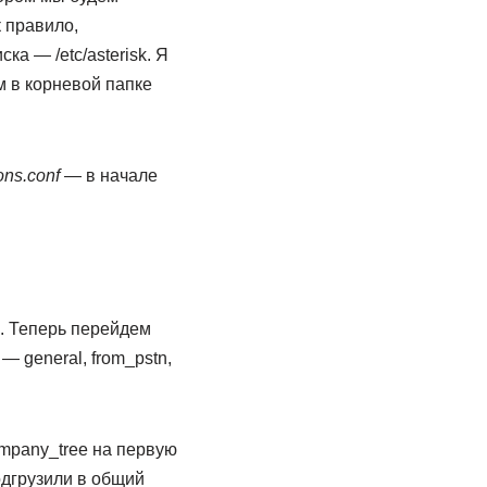
 правило,
ка — /etc/asterisk. Я
м в корневой папке
ons.conf
— в начале
. Теперь перейдем
— general, from_pstn,
ompany_tree на первую
одгрузили в общий