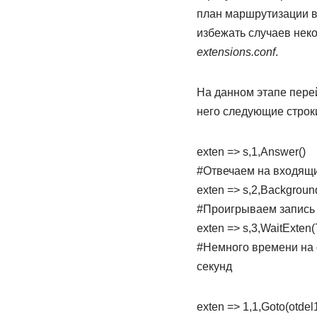
план маршрутизации в
избежать случаев нек
extensions.conf
.
На данном этапе перей
него следующие строк
exten => s,1,Answer()
#Отвечаем на входящи
exten => s,2,Backgroun
#Проигрываем запись 
exten => s,3,WaitExten(
#Немного времени на 
секунд
exten => 1,1,Goto(otdel1