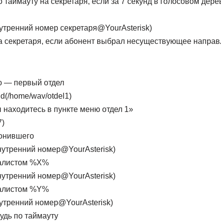
о таймауту на секретаря, если за 7 секунд в голосовом дер
внутренний номер секретаря@YourAsterisk)
на секретаря, если абонент выбрал несуществующее напра
ю — первый отдел
nd(/home/wav/otdel1)
находитесь в пункте меню отдел 1»
7)
онившего
/внутренний номер@YourAsterisk)
алистом %X%
/внутренний номер@YourAsterisk)
алистом %Y%
внутренний номер@YourAsterisk)
удь по таймауту