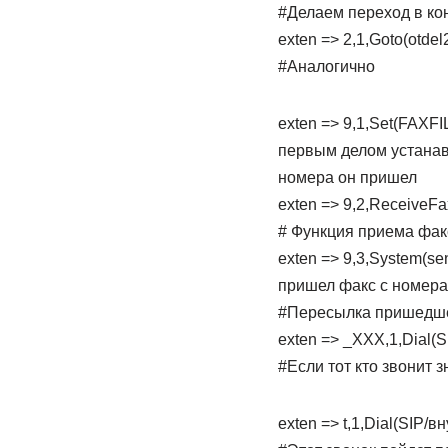
#Делаем переход в ко
exten => 2,1,Goto(otdel2
#Аналогично
exten => 9,1,Set(FAXFI
первым делом устанав
номера он пришел
exten => 9,2,ReceiveFax(
# Функция приема фак
exten => 9,3,System(s
пришел факс с номера 
#Пересылка пришедше
exten => _XXX,1,Dial(S
#Если тот кто звонит з
exten => t,1,Dial(SIP/