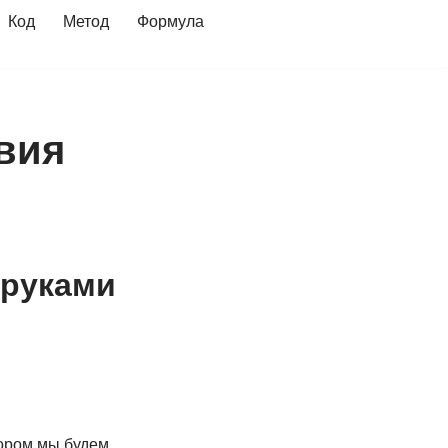
Код
Метод
Формула
твия
 руками
тором мы будем