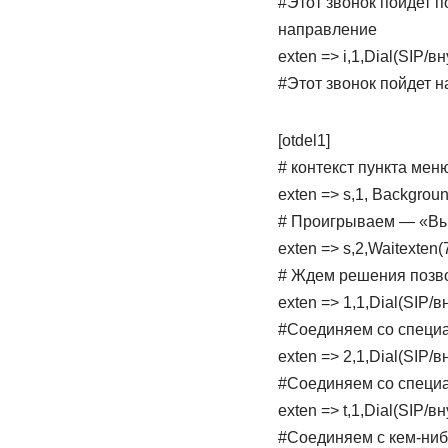
#Этот звонок пойдет п
направление
exten => i,1,Dial(SIP/
#Этот звонок пойдет 
[otdel1]
# контекст пункта мен
exten => s,1, Backgrou
# Проигрываем — «Вы 
exten => s,2,Waitexten(
# Ждем решения позв
exten => 1,1,Dial(SIP
#Соединяем со специ
exten => 2,1,Dial(SIP
#Соединяем со специ
exten => t,1,Dial(SIP/
#Соединяем с кем-ниб