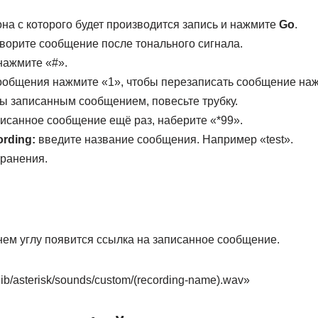
на с которого будет производится запись и нажмите
Go
.
оворите сообщение после тонального сигнала.
нажмите «#».
общения нажмите «1», чтобы перезаписать сообщение наж
ы записанным сообщением, повесьте трубку.
исанное сообщение ещё раз, наберите «*99».
rding:
введите название сообщения. Например «test».
ранения.
нем углу появится ссылка на записанное сообщение.
lib/asterisk/sounds/custom/(recording-name).wav»