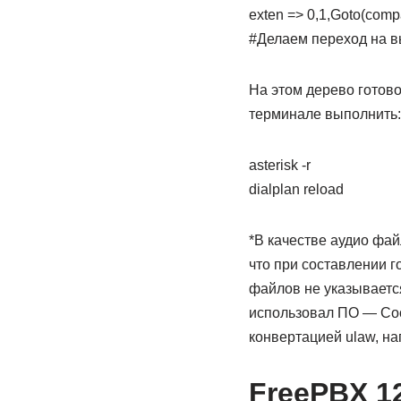
exten => 0,1,Goto(comp
#Делаем переход на 
На этом дерево готов
терминале выполнить:
asterisk -r
dialplan reload
*В качестве аудио фай
что при составлении г
файлов не указывает
использовал ПО — Cool
конвертацией ulaw, на
FreePBX 1