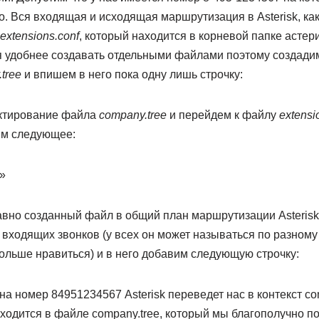
. Вся входящая и исходящая маршрутизация в Asterisk, как
extensions.conf
, который находится в корневой папке астерис
ья удобнее создавать отдельными файлами поэтому создади
tree
и впишем в него пока одну лишь строчку:
актирование файла
company.tree
и перейдем к файлу
extensi
им следующее:
»
авно созданный файл в общий план маршрутизации Asterisk
 входящих звонков (у всех он может называться по разному 
больше нравиться) и в него добавим следующую строчку:
а номер 84951234567 Asterisk переведет нас в контекст c
аходится в файле company.tree, который мы благополучно п