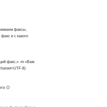
нимаем факсы,
факс и с какого
щий факс.» -m «Вам
charset=UTF-8)
его 🙂