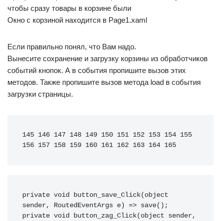
чтобы сразу товары в корзине были
Окно с корзиной находится в Page1.xaml
Если правильно понял, что Вам надо.
Вынесите сохранение и загрузку корзины из обработчиков
событий кнопок. А в события пропишите вызов этих
методов. Также пропишите вызов метода load в события
загрузки страницы.
145 146 147 148 149 150 151 152 153 154 155 
156 157 158 159 160 161 162 163 164 165
private
void
 button_save_Click
(
object
sender, RoutedEventArgs e
)
=>
 save
(
)
;
private
void
 button_zag_Click
(
object
 sender, 