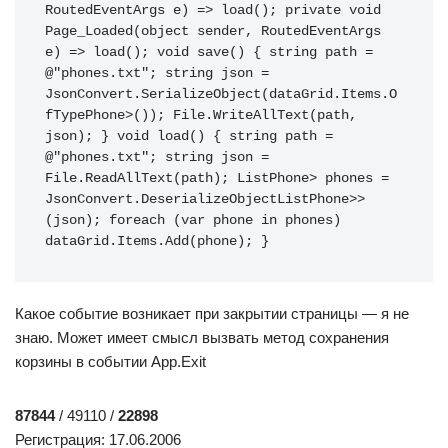
RoutedEventArgs e
)
=>
 load
(
)
;
private
void
Page_Loaded
(
object
 sender, RoutedEventArgs 
e
)
=>
 load
(
)
;
void
 save
(
)
{
string
 path 
=
@"phones.txt"
;
string
 json 
=
JsonConvert
.
SerializeObject
(
dataGrid
.
Items
.
O
fType
Phone
>
(
)
)
;
 File
.
WriteAllText
(
path, 
json
)
;
}
void
 load
(
)
{
string
 path 
=
@"phones.txt"
;
string
 json 
=
File
.
ReadAllText
(
path
)
;
 List
Phone
>
 phones 
=
JsonConvert
.
DeserializeObject
List
Phone
>>
(
json
)
;
foreach
(
var
 phone 
in
 phones
)
dataGrid
.
Items
.
Add
(
phone
)
;
}
Какое событие возникает при закрытии страницы — я не
знаю. Может имеет смысл вызвать метод сохранения
корзины в событии App.Exit
87844
/ 49110 /
22898
Регистрация: 17.06.2006