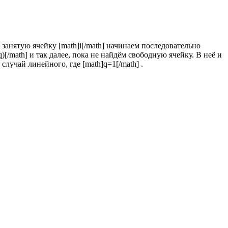
 занятую ячейку [math]i[/math] начинаем последовательно
ot q)[/math] и так далее, пока не найдём свободную ячейку. В неё и
лучай линейного, где [math]q=1[/math] .