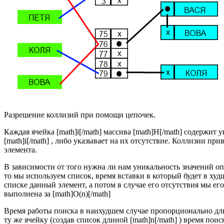
Разрешение коллизий при помощи цепочек.
Каждая ячейка [math]i[/math] массива [math]H[/math] содержит 
[math]i[/math] , либо указывает на их отсутствие. Коллизии пр
элемента.
В зависимости от того нужна ли нам уникальность значений опе
то мы используем список, время вставки в который будет в худш
списке данный элемент, а потом в случае его отсутствия мы его
выполнена за [math]O(n)[/math]
Время работы поиска в наихудшем случае пропорционально длин
ту же ячейку (создав список длиной [math]n[/math] ) время поис