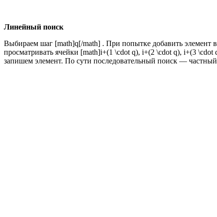
Линейный поиск
Выбираем шаг [math]q[/math] . При попытке добавить элемент в
просматривать ячейки [math]i+(1 \cdot q), i+(2 \cdot q), i+(3 \cd
запишем элемент. По сути последовательный поиск — частный с