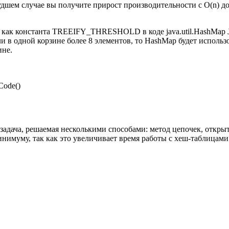
удшем случае вы получите прирост производительности с O(n) д
я как константа TREEIFY_THRESHOLD в коде java.util.HashMap
сли в одной корзине более 8 элементов, то HashMap будет использ
ине.
Code()
це, задача, решаемая несколькими способами: метод цепочек, откры
инимуму, так как это увеличивает время работы с хеш-таблицами