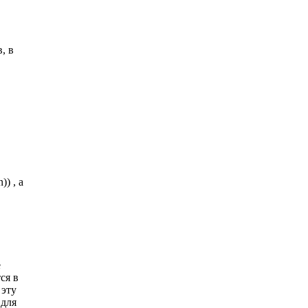
, в
) , а
е
ся в
 эту
 для