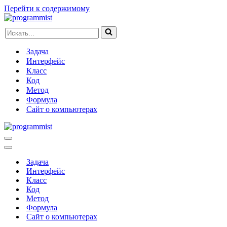
Перейти к содержимому
Искать...
Задача
Интерфейс
Класс
Код
Метод
Формула
Сайт о компьютерах
Меню
навигации
Меню
навигации
Задача
Интерфейс
Класс
Код
Метод
Формула
Сайт о компьютерах