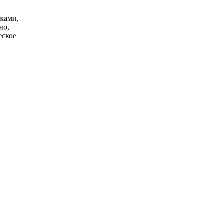
чками,
но,
еское