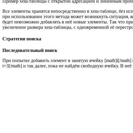
Пример хеш-таблицы с открытой адресацией и линейным проб
Все элементы хранятся непосредственно в хеш-таблице, без ис
при использовании этого метода может возникнуть ситуация, к
будет невозможно добавлять в неё новые элементы. Так что п
увеличение размера хеш-таблицы, с одновременной её перестр
Стратегии поиска
Последовательный поиск
При попытке добавить элемент в занятую ячейку [math]i[/math] 
i+3[/math] и так далее, пока не найдём свободную ячейку. В неё