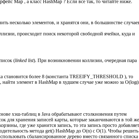
рфейс Map , а класс HashMap ? Если все так, то читайте ниже.
нить несколько элементов, и хранятся они, в большинстве случаев
ллизии, происходит поиск некоторой свободной ячейки, куда и
писок (
linked list
). При возникновении коллизии, очередная пара
иска становится более 8 (константа TREEIFY_THRESHOLD ), то
 найти элемент в HashMap в худшем случае уже можно за O(log(n)
основе хэш-таблиц в Java обрабатывают столкновения путем
сок для хранения записей карты, которые заканчиваются в той ж
орзины, где уже хранится запись, то эта запись просто добавляет
одительность метода get() HashMap до O(n) с O(1). Чтобы решить
использовать сбалансированное дерево вместо связанного списка