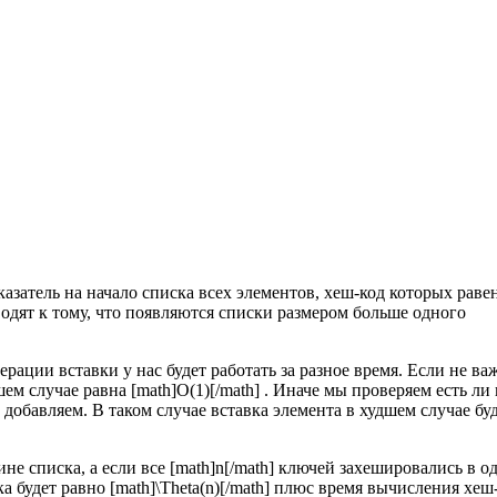
указатель на начало списка всех элементов, хеш-код которых раве
иводят к тому, что появляются списки размером больше одного
рации вставки у нас будет работать за разное время. Если не ва
ем случае равна [math]O(1)[/math] . Иначе мы проверяем есть ли 
 добавляем. В таком случае вставка элемента в худшем случае бу
е списка, а если все [math]n[/math] ключей захешировались в о
ка будет равно [math]\Theta(n)[/math] плюс время вычисления хеш