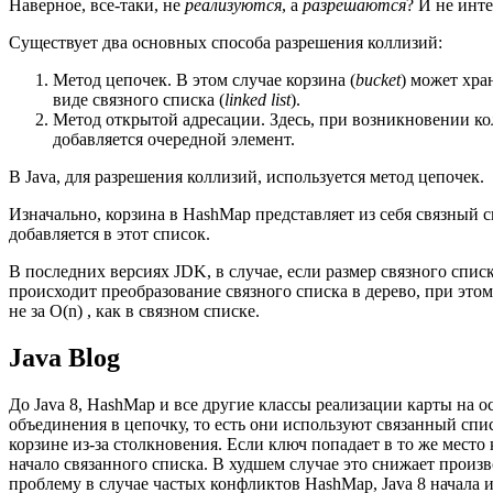
Наверное, все-таки, не
реализуются
, а
разрешаются
? И не инте
Существует два основных способа разрешения коллизий:
Метод цепочек. В этом случае корзина (
bucket
) может хра
виде связного списка (
linked list
).
Метод открытой адресации. Здесь, при возникновении ко
добавляется очередной элемент.
В Java, для разрешения коллизий, используется метод цепочек.
Изначально, корзина в HashMap представляет из себя связный с
добавляется в этот список.
В последних версиях JDK, в случае, если размер связного сп
происходит преобразование связного списка в дерево, при этом,
не за O(n) , как в связном списке.
Java Blog
До Java 8, HashMap и все другие классы реализации карты на 
объединения в цепочку, то есть они используют связанный спи
корзине из-за столкновения. Если ключ попадает в то же место к
начало связанного списка. В худшем случае это снижает произв
проблему в случае частых конфликтов HashMap, Java 8 начала 