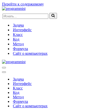
Перейти к содержимому
Искать...
Задача
Интерфейс
Класс
Код
Метод
Формула
Сайт о компьютерах
Меню
навигации
Меню
навигации
Задача
Интерфейс
Класс
Код
Метод
Формула
Сайт о компьютерах