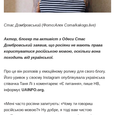
Стас Домбровський (Фото:Алек Сота/kakogo.live)
Актор, блогер та активіст з Одеси Стас
Домбровський заявив, що росіяни не мають права
користуватися російською мовою, оскільки вона
походить від української.
Про це він розповів у емоційному ролику для свого блогу.
Його уривок у своєму Instagram опублікувала українська
співачка Таня Лі з коментарем: «Є питання», пише НВ,
інформує
UAINFO.org.
«Мені часто росіяни запитують: «Чому ти говориш
російською мовою?» Ну добре, я тоді вам чистою