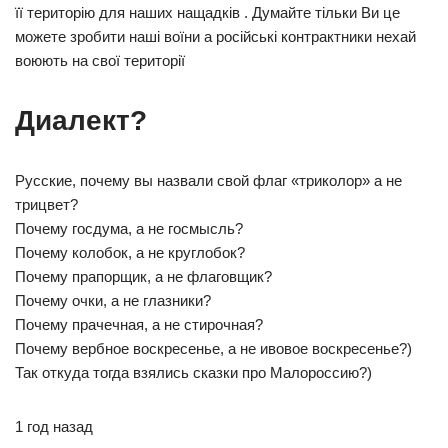
її територію для наших нащадків . Думайте тільки Ви це
можете зробити наші воїни а російські контрактники нехай
воюють на свої території
Диалект? ⁠ ⁠
Русские, почему вы назвали свой флаг «триколор» а не
трицвет?
Почему госдума, а не госмысль?
Почему колобок, а не круглобок?
Почему прапорщик, а не флаговщик?
Почему очки, а не глазники?
Почему прачечная, а не стирочная?
Почему вербное воскресенье, а не ивовое воскресенье?)
Так откуда тогда взялись сказки про Малороссию?)
1 год назад