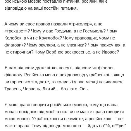
російською мовою поставлю питання, росіяни, які є
відповіддю на ваші постійні питання.
А чому ви своє прапор назвали «триколор», а не
«трехцвет»? Чому у вас Госдума, а не Госмысль? Чому
Колобок, а чи не Круглобок? Чому прапорщик, чому не
флаговик? Чому окуляри, а не глазники? Чому прачечная, а
не стирочная? Чому Вербное воскресенье, а не Ивовое?
Я вам відповім дуже чітко, по суті, відповім як філолог
філологу. Російська мова є похідною від української. І якщо
ви гарненько згадаєте, то колись і у вас місяці називалися
Травень, Червень, Лютий… бо люто. Ось.
Я маю право говорити російською мовою, тому що ваша
мова є похідною від моєї, а ось ви не маєте права говорити
моєю мовою. Українською ви не вмієте, а російською — не
маєте права. Тому відповідь моя одна — йдіть на**й, пі**ри!”