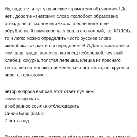
Ну, надо же, и тут украинские «грамотеи» объявились! Да
нет , дорогие «знатоки»: слово «колобок» образовано
отнюдь не от «коло» или «кол», а если видеть не
обрубленный вами корень слова, а его полный, т.е. КОЛОБ,
то и легко можно определить чисто русское слово
«колобок» так, как его и определяет В.И.Даль: «скатанный
ком, шар, груда, валенец, катанец; небольшой, круглый
хлебец; кокурка, толстая лепешка, клецка из преснаго
теста, ино на молоке; пряженец кислаго теста, ол. круглый
пирог с толокном».
автор вопроса выбрал этот ответ лучшим
комментировать
в избранное ссылка отблагодарить
Синий Барс [63.6K]
7 лет назад