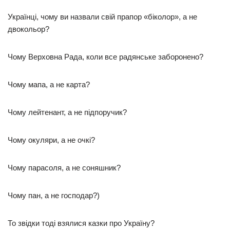
Українці, чому ви назвали свій прапор «біколор», а не
двокольор?
Чому Верховна Рада, коли все радянське заборонено?
Чому мапа, а не карта?
Чому лейтенант, а не підпоручик?
Чому окуляри, а не очкi?
Чому парасоля, а не соняшник?
Чому пан, а не господар?)
То звідки тоді взялися казки про Україну?