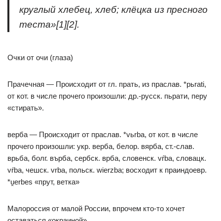
круглый хлебец, хлеб; клёцка из пресного
теста»[1][2].
Очки от очи (глаза)
Прачечная — Происходит от гл. прать, из праслав. *pьrati,
от кот. в числе прочего произошли: др.-русск. пьрати, перу
«стирать».
верба — Происходит от праслав. *vьrba, от кот. в числе
прочего произошли: укр. верба, белор. вярба, ст.-слав.
врьба, болг. върба, сербск. врба, словенск. vŕba, словацк.
vŕba, чешск. vrba, польск. wierzba; восходит к праиндоевр.
*ṷerbes «прут, ветка»
Малороссия от малой России, впрочем кто-то хочет
оставаться «окраиной».