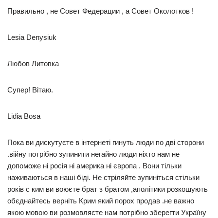
Правильно , не Совет Федерации , а Совет Околотков !
Lesia Denysiuk
Любов Литовка
Супер! Вітаю.
Lidia Bosa
Пока ви дискутуєте в інтернеті гинуть люди по дві сторони
.війну потрібно зупинити негайно люди ніхто нам не
допоможе ні росія ні америка ні європа . Вони тільки
наживаються в наші біді. Не стріляйте зупиніться стільки
років с ким ви воюєте брат з братом ,аполітики розкошують
обєднайтесь верніть Крим який порох продав .не важно
якою мовою ви розмовляєте нам потрібно зберегти Україну