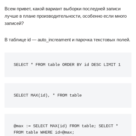
Всем привет, какой вариант выборки последней записи
лучше в плане производительности, особенно если много
записей?
В таблице id — auto_increament и парочка текстовых полей.
SELECT
*
FROM
table
ORDER BY
 id 
DESC
LIMIT
1
SELECT
MAX
(
id
)
,
*
FROM
table
@
max
:=
SELECT
MAX
(
id
)
FROM
table
;
SELECT
*
FROM
table
WHERE
 id
=
@
max
;