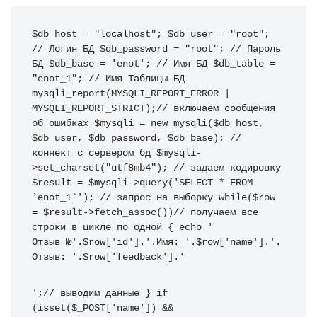
$db_host
=
"localhost"
;
$db_user
=
"root"
;
// Логин БД
$db_password
=
"root"
;
// Пароль 
БД
$db_base
=
'enot'
;
// Имя БД
$db_table
=
"enot_1"
;
// Имя Таблицы БД
mysqli_report
(
MYSQLI_REPORT_ERROR 
|
MYSQLI_REPORT_STRICT
)
;
// включаем сообщения 
об ошибках
$mysqli
=
new
 mysqli
(
$db_host
,
$db_user
,
$db_password
,
$db_base
)
;
// 
коннект с сервером бд
$mysqli
-
>
set_charset
(
"utf8mb4"
)
;
// задаем кодировку
$result
=
$mysqli
->
query
(
'SELECT * FROM 
`enot_1`'
)
;
// запрос на выборку
while
(
$row
=
$result
->
fetch_assoc
(
)
)
// получаем все 
строки в цикле по одной
{
echo
'
Отзыв №'
.
$row
[
'id'
]
.
'.Имя: '
.
$row
[
'name'
]
.
'. 
Отзыв: '
.
$row
[
'feedback'
]
.
'
'
;
// выводим данные
}
if
(
isset
(
$_POST
[
'name'
]
)
&&