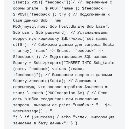
isset
(
$_POST
[
'feedback'
]
)
)
{
// Переменные с 
формы
$name
=
$_POST
[
'name'
]
;
$feedback
=
$_POST
[
'feedback'
]
;
 try 
{
// Подключение к 
базе данных
$db
=
new
PDO
(
"mysql:host=
$db_host
;dbname=
$db_base
"
,
$db_user
,
$db_password
)
;
// Устанавливаем 
корректную кодировку
$db
->
exec
(
"set names 
utf8"
)
;
// Собираем данные для запроса
$data
=
array
(
'name'
=>
$name
,
'feedback'
=>
$feedback
)
;
// Подготавливаем SQL-запрос
$query
=
$db
->
prepare
(
"INSERT INTO 
$db_table
(name, feedback) values (:name, 
:feedback)"
)
;
// Выполняем запрос с данными
$query
->
execute
(
$data
)
;
// Запишим в 
переменую, что запрос отрабтал
$success
=
true
;
}
 catch 
(
PDOException 
$e
)
{
// Если 
есть ошибка соединения или выполнения 
запроса, выводим её
print
"Ошибка!: "
.
$e
-
>
getMessage
(
)
.
"
"
;
}
if
(
$success
)
{
echo
"Успех. Информация 
занесена в базу данных"
;
}
}