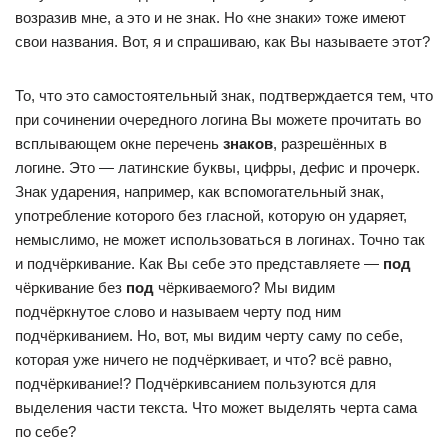
возразив мне, а это и не знак. Но «не знаки» тоже имеют
свои названия. Вот, я и спрашиваю, как Вы называете этот?
То, что это самостоятельный знак, подтверждается тем, что
при сочинении очередного логина Вы можете прочитать во
всплывающем окне перечень
знаков
, разрешённых в
логине. Это — латинские буквы, цифры, дефис и прочерк.
Знак ударения, например, как вспомогательный знак,
употребление которого без гласной, которую он ударяет,
немыслимо, не может использоваться в логинах. Точно так
и подчёркивание. Как Вы себе это представляете —
под
чёркивание без
под
чёркиваемого? Мы видим
подчёркнутое слово и называем черту под ним
подчёркиванием. Но, вот, мы видим черту саму по себе,
которая уже ничего не подчёркивает, и что? всё равно,
подчёркивание!? Подчёркивсанием пользуются для
выделения части текста. Что может выделять черта сама
по себе?