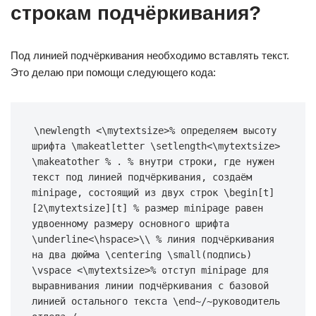
строкам подчёркивания?
Под линией подчёркивания необходимо вставлять текст.
Это делаю при помощи следующего кода:
\newlength <\mytextsize>% определяем высоту 
шрифта \makeatletter \setlength<\mytextsize> 
\makeatother % . % внутри строки, где нужен 
текст под линией подчёркивания, создаём 
minipage, состоящий из двух строк \begin[t]
[2\mytextsize][t] % размер minipage равен 
удвоенному размеру основного шрифта 
\underline<\hspace>\\ % линия подчёркивания 
на два дюйма \centering \small(подпись) 
\vspace <\mytextsize>% отступ minipage для 
выравнивания линии подчёркивания с базовой 
линией остального текста \end~/~руководитель 