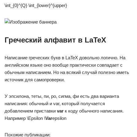
\int_{0}^{Q} \int_{lower}^{upper}
Греческий алфавит в LaTeX
Написание греческих букв в LaTeX довольно логично. На
английском языке оно вообще практически совпадает с
обычным написанием. Но на всякий случай полезно иметь
источник для самопроверки.
У эпсилона, теты, пи, ро, сигма, фи есть два варианта
написания: обычный и var, который получается
добавлением приставки
var
к коду обычного написания.
Например \Epsilon \
Var
epsilon
Похожие публикации: