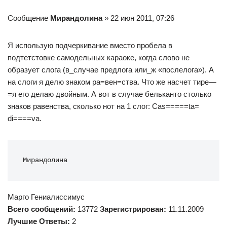
Сообщение
Мирандолина
» 22 июн 2011, 07:26
Я использую подчеркивание вместо пробела в
подтетстовке самодельных караоке, когда слово не
образует слога (в_случае предлога или_ж «послелога»). А
на слоги я делю знаком ра=вен=ства. Что же насчет тире—
=я его делаю двойным. А вот в случае бельканто столько
знаков равенства, сколько нот на 1 слог: Cas=====ta=
di====va.
Мирандолина
Марго Гениалиссимус
Всего сообщений:
13772
Зарегистрирован:
11.11.2009
Лучшие Ответы:
2