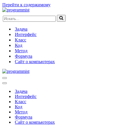
Перейти к содержимому
Искать...
Задача
Интерфейс
Класс
Код
Метод
Формула
Сайт о компьютерах
Меню
навигации
Меню
навигации
Задача
Интерфейс
Класс
Код
Метод
Формула
Сайт о компьютерах