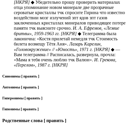
[НКРЯ]
◆ Убедительно прошу проверить материалах
отца упоминание новом минерале две прозрачные
сероватые кристаллы тчк спросите Гирина что известно
воздействии мозг излучений зпт ядов зпт газов
заключенных кристаллах минералов приводящее потере
памяти тчк выясните срочно.
И. А. Ефремов, «Лезвие
бритвы», 1959-1963 гг. [НКРЯ]
◆ Телеграмма была
лаконична: «Костя прилетай немедля тчк Стоимость
билета возмещу Тётя Аня».
Лазарь Карелин,
«Головокружение» // «Юность», 1971 г. [НКРЯ]
◆ —
Вам телеграмма // Расписалась, развернула, прочла:
«Мама я тебя очень люблю тчк Валюн».
И. Грекова,
«Перелом», 1987 г. [НКРЯ]
Синонимы [ править ]
Антонимы [ править ]
Гиперонимы [ править ]
Гипонимы [ править ]
Родственные слова [ править ]