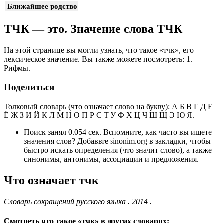
Ближайшее родство
ТЧК — это. Значение слова ТЧК
На этой странице вы могли узнать, что такое «тчк», его
лексическое значение. Вы также можете посмотреть: 1.
Рифмы.
Поделиться
Толковый словарь (что означает слово на букву): А Б В Г Д Е
Ё Ж З И Й К Л М Н О П Р С Т У Ф Х Ц Ч Ш Щ Э Ю Я.
Поиск занял 0.054 сек. Вспомните, как часто вы ищете
значения слов? Добавьте sinonim.org в закладки, чтобы
быстро искать определения (что значит слово), а также
синонимы, антонимы, ассоциации и предложения.
Что означает тчк
Словарь сокращений русского языка . 2014 .
Смотреть что такое «тчк» в других словарях: