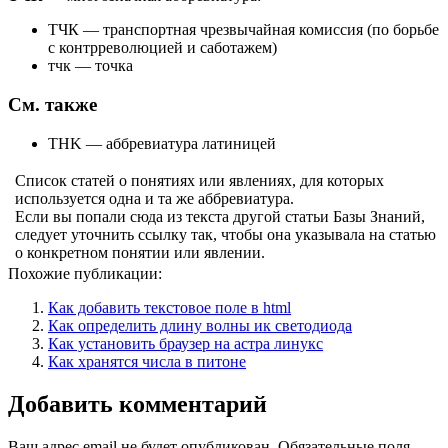
ТЧК — транспортная чрезвычайная комиссия (по борьбе
с контрреволюцией и саботажем)
тчк — точка
См. также
THK — аббревиатура латиницей
Список статей о понятиях или явлениях, для которых
используется одна и та же аббревиатура.
Если вы попали сюда из текста другой статьи Базы Знаний,
следует уточнить ссылку так, чтобы она указывала на статью
о конкретном понятии или явлении.
Похожие публикации:
Как добавить текстовое поле в html
Как определить длину волны ик светодиода
Как установить браузер на астра линукс
Как хранятся числа в питоне
Добавить комментарий
Ваш адрес email не будет опубликован.
Обязательные поля