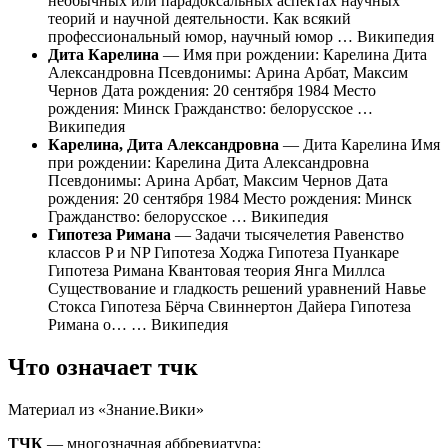
необычных или парадоксальных аспектах научных
теорий и научной деятельности. Как всякий
профессиональный юмор, научный юмор … Википедия
Дита Карелина
— Имя при рождении: Карелина Дита
Александровна Псевдонимы: Арина Арбат, Максим
Чернов Дата рождения: 20 сентября 1984 Место
рождения: Минск Гражданство: белорусское …
Википедия
Карелина, Дита Александровна
— Дита Карелина Имя
при рождении: Карелина Дита Александровна
Псевдонимы: Арина Арбат, Максим Чернов Дата
рождения: 20 сентября 1984 Место рождения: Минск
Гражданство: белорусское … Википедия
Гипотеза Римана
— Задачи тысячелетия Равенство
классов P и NP Гипотеза Ходжа Гипотеза Пуанкаре
Гипотеза Римана Квантовая теория Янга Миллса
Существование и гладкость решений уравнений Навье
Стокса Гипотеза Бёрча Свиннертон Дайера Гипотеза
Римана о… … Википедия
Что означает тчк
Материал из «Знание.Вики»
ТЧК
— многозначная аббревиатура: