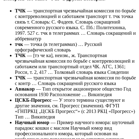
ТЧК
— транспортная чрезвычайная комиссия по борьбе
с контрреволюцией и саботажем транспорт т. тчк точка
связь т. Словарь: С. Фадеев. Словарь сокращений
современного русского языка. С. Пб.: Политехника,
1997. 527 с. тчк в телеграммах … Словарь сокращений и
аббревиатур
тчк
— точка (в телеграммах) … Русский
орфографический словарь
ТЧК
— [тэ че ка], неизм., ж. Транспортная
чрезвычайная комиссия по борьбе с контрреволюцией и
саботажем или транспортный отдел ЧК. АГС, 1361;
Росси, т. 2, 417 … Толковый словарь языка Совдепии
ТЧК
— транспортная чрезвычайная комиссия по борьбе
с контр … Словарь сокращений русского языка
Авиакор
— Тип открытое акционерное общество Год
основания 1930 Расположение … Википедия
ЦСКБ-Прогресс
— У этого термина существуют и
другие значения, см. Прогресс (значения). ФГУП
«ГНПРКЦ „ЦСКБ Прогресс“» (с 2013 РКЦ «Прогресс»)
Тип … Википедия
Научный юмор
— Пример научного юмора: шуточный
парадокс кошки с маслом Научный юмор вид
профессионального юмора, который основан на