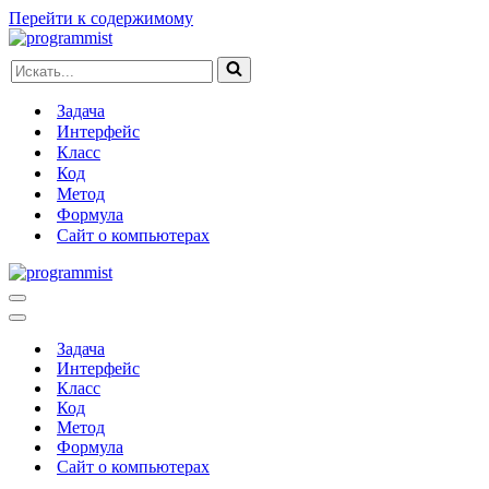
Перейти к содержимому
Искать...
Задача
Интерфейс
Класс
Код
Метод
Формула
Сайт о компьютерах
Меню
навигации
Меню
навигации
Задача
Интерфейс
Класс
Код
Метод
Формула
Сайт о компьютерах