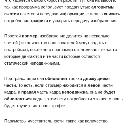
Что касается самой скорости работы, тут она на высоте,
так как программа использует продвинутые
алгоритмы
сжатия
пакетов и передачи информации, с целью
снизить
потребление
трафика
и ускорить передачу изображения.
Простой
пример
: изображение делится на несколько
частей ( и количество пользователей могут задать в
настройках), после чего программа отслеживает те части
которые двигаются и те части которые остаются
статический неподвижными.
При трансляции она
обновляет
только
движущиеся
части
. То есть, если стример находится в
левой
части
кадра, а
правая
часть кадра
неподвижна
, она н
е будет
обновляться
ведь в этом нету потребности это всего лишь
будет грузить интернет трафик.
Параметры чувствительности, такие как количество