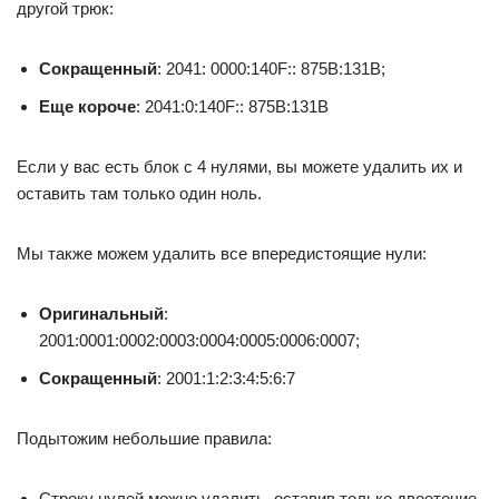
другой трюк:
Сокращенный
: 2041: 0000:140F:: 875B:131B;
Еще короче
: 2041:0:140F:: 875B:131B
Если у вас есть блок с 4 нулями, вы можете удалить их и
оставить там только один ноль.
Мы также можем удалить все впередистоящие нули:
Оригинальный
:
2001:0001:0002:0003:0004:0005:0006:0007;
Сокращенный
: 2001:1:2:3:4:5:6:7
Подытожим небольшие правила:
Строку нулей можно удалить, оставив только двоеточие