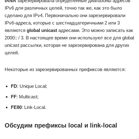
IANA
зарезервировала определенные диапазоны адресов
IPv6 для различных целей, точно так же, как это было
сделано для IPv4. Первоначально они зарезервировали
IPv6-адреса, которые с шестнадцатеричными 2 или 3
являются
global unicast
адресами. Это можно записать как
2000:: / 3. В настоящее время они используют все для global
unicast рассылки, которая не зарезервирована для других
целей.
Некоторые из зарезервированных префиксов являются:
FD
: Unique Local;
FF
: Multicast;
FE80
: Link-Local.
Обсудим префиксы local и link-local