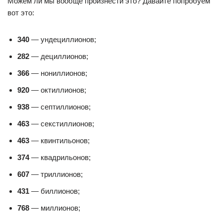
Можем ли мы вообще произнести это? Давайте попробуем
вот это:
340
— ундециллионов;
282
— дециллионов;
366
— нониллионов;
920
— октиллионов;
938
— септиллионов;
463
— секстиллионов;
463
— квинтильонов;
374
— квадрильонов;
607
— триллионов;
431
— биллионов;
768
— миллионов;