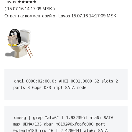
Lavos ★★★★★
( 15.07.16 14:17:09 MSK )
Ответ на: комментарий от Lavos 15.07.16 14:17:09 MSK
ahci 0000:02:00.0: AHCI 0001.0000 32 slots 2 
ports 3 Gbps 0x3 impl SATA mode
dmesg | grep "ata6" [ 1.932395] ata6: SATA 
max UDMA/133 abar m8192@0xfeafe000 port 
0xfeafe180 irq 16 [ 2.428044] ata6: SATA 