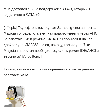
Мне достался SSD с поддержкой SATA-3, который я
подключил в SATA-e2.
[offtopic] Под офтопиком родная Samsung-овская програ
Magician определила винт как подключенный через AHCI,
но работающий в режиме SATA-1. Я порылся и нашел
драйвер для JMB363, но он, походу, только для 7-ки —
Magician перестал вообще определять режим IDE/AHCI и
версию SATA. [/offtopic]
Так вот, как под онтопиком определить в каком режиме
работает SATA?