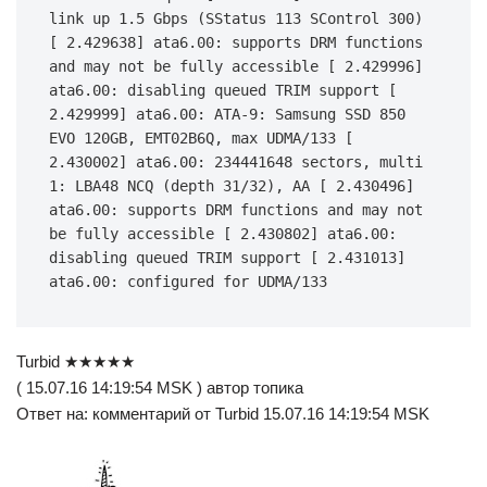
link up 1.5 Gbps (SStatus 113 SControl 300) 
[ 2.429638] ata6.00: supports DRM functions 
and may not be fully accessible [ 2.429996] 
ata6.00: disabling queued TRIM support [ 
2.429999] ata6.00: ATA-9: Samsung SSD 850 
EVO 120GB, EMT02B6Q, max UDMA/133 [ 
2.430002] ata6.00: 234441648 sectors, multi 
1: LBA48 NCQ (depth 31/32), AA [ 2.430496] 
ata6.00: supports DRM functions and may not 
be fully accessible [ 2.430802] ata6.00: 
disabling queued TRIM support [ 2.431013] 
ata6.00: configured for UDMA/133
Turbid ★★★★★
( 15.07.16 14:19:54 MSK ) автор топика
Ответ на: комментарий от Turbid 15.07.16 14:19:54 MSK