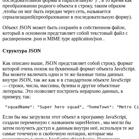
последовательной формы в параллельную*)*, в то время как
преобразовании родного объекта в строку, таким образом
,чтобы он мог быть передан через сеть, называется
сериализацией(преобразование в последовательную форму).
Объект JSON может быть сохранён в собственном файле,
который в основном представляет собой текстовый файл с
расширением .json и MIME type application/json .
Структура JSON
Как описано выше, JSON представляет собой строку, формат
которой очень похож на буквенный формат объекта JavaScript.
Вы можете включать одни и те же базовые типы данных
внутри JSON, так же как и в стандартном объекте JavaScript
— строки, числа, массивы, булевы и другие объектные
литералы. Это позволяет построить иерархию данных, к
примеру, так:
"squadName"
:
"Super hero squad"
,
"homeTown"
:
"Metro Ci
Если бы мы загрузили этот объект в программу JavaScript,
создали переменную с названием superHeroes , мы могли бы
затем получить доступ к данным внутри неё, используя те же
самые точечную и скобочную нотации, которые мы