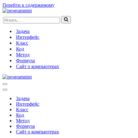
Перейти к содержимому
Искать...
Задача
Интерфейс
Класс
Код
Метод
Формула
Сайт о компьютерах
Меню
навигации
Меню
навигации
Задача
Интерфейс
Класс
Код
Метод
Формула
Сайт о компьютерах