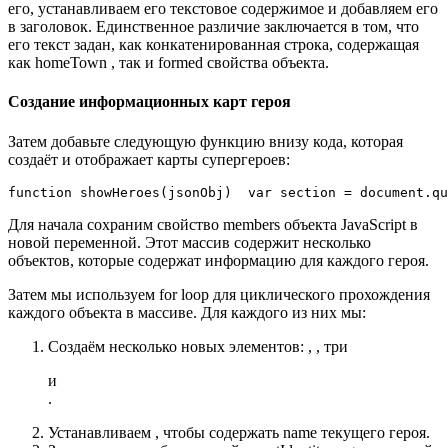
его, устанавливаем его текстовое содержимое и добавляем его
в заголовок. Единственное различие заключается в том, что
его текст задан, как конкатенированная строка, содержащая
как homeTown , так и formed свойства объекта.
Создание информационных карт героя
Затем добавьте следующую функцию внизу кода, которая
создаёт и отображает карты супергероев:
function 
showHeroes
(
jsonObj
)
var
 section 
=
 document
.
qu
Для начала сохраним свойство members объекта JavaScript в
новой переменной. Этот массив содержит несколько
объектов, которые содержат информацию для каждого героя.
Затем мы используем for loop для циклического прохождения
каждого объекта в массиве. Для каждого из них мы:
Создаём несколько новых элементов: , , три
и
.
Устанавливаем , чтобы содержать name текущего героя.