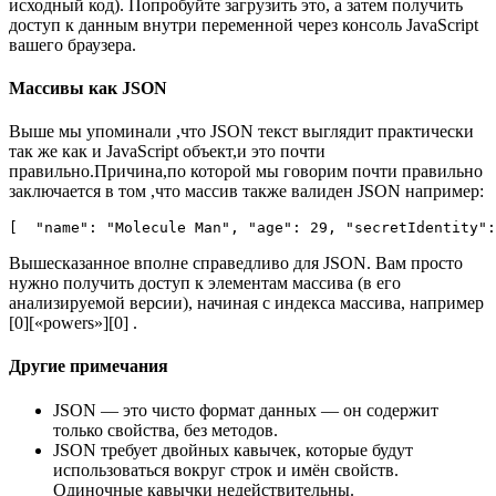
исходный код). Попробуйте загрузить это, а затем получить
доступ к данным внутри переменной через консоль JavaScript
вашего браузера.
Массивы как JSON
Выше мы упоминали ,что JSON текст выглядит практически
так же как и JavaScript объект,и это почти
правильно.Причина,по которой мы говорим почти правильно
заключается в том ,что массив также валиден JSON например:
[ 
"name"
:
"Molecule Man"
,
"age"
:
29
,
"secretIdentity"
:
Вышесказанное вполне справедливо для JSON. Вам просто
нужно получить доступ к элементам массива (в его
анализируемой версии), начиная с индекса массива, например
[0][«powers»][0] .
Другие примечания
JSON — это чисто формат данных — он содержит
только свойства, без методов.
JSON требует двойных кавычек, которые будут
использоваться вокруг строк и имён свойств.
Одиночные кавычки недействительны.