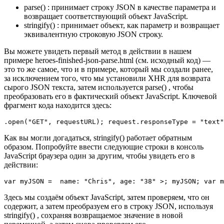
parse() : принимает строку JSON в качестве параметра и
возвращает соответствующий объект JavaScript.
stringify() : принимает объект, как параметр и возвращает
эквивалентную строковую JSON строку.
Вы можете увидеть первый метод в действии в нашем
примере heroes-finished-json-parse.html (см. исходный код) —
это то же самое, что и в примере, который мы создали ранее,
за исключением того, что мы установили XHR для возврата
сырого JSON текста, затем используется parse() , чтобы
преобразовать его в фактический объект JavaScript. Ключевой
фрагмент кода находится здесь:
.
open
(
"GET"
,
 requestURL
)
;
 request
.
responseType 
=
"text"
Как вы могли догадаться, stringify() работает обратным
образом. Попробуйте ввести следующие строки в консоль
JavaScript браузера один за другим, чтобы увидеть его в
действии:
var myJSON 
=
name
:
"Chris"
,
age
:
"38"
>
;
 myJSON
;
var
 m
Здесь мы создаём объект JavaScript, затем проверяем, что он
содержит, а затем преобразуем его в строку JSON, используя
stringify() , сохраняя возвращаемое значение в новой