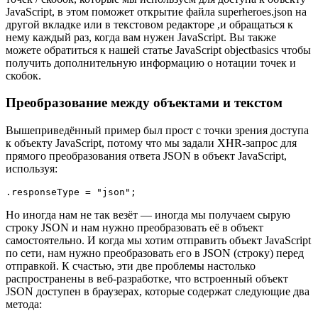
JavaScript, в этом поможет открытие файла superheroes.json на
другой вкладке или в текстовом редакторе ,и обращаться к
нему каждый раз, когда вам нужен JavaScript. Вы также
можете обратиться к нашей статье JavaScript objectbasics чтобы
получить дополнительную информацию о нотации точек и
скобок.
Преобразование между объектами и текстом
Вышеприведённый пример был прост с точки зрения доступа
к объекту JavaScript, потому что мы задали XHR-запрос для
прямого преобразования ответа JSON в объект JavaScript,
используя:
.responseType 
=
"json"
;
Но иногда нам не так везёт — иногда мы получаем сырую
строку JSON и нам нужно преобразовать её в объект
самостоятельно. И когда мы хотим отправить объект JavaScript
по сети, нам нужно преобразовать его в JSON (строку) перед
отправкой. К счастью, эти две проблемы настолько
распространены в веб-разработке, что встроенный объект
JSON доступен в браузерах, которые содержат следующие два
метода: