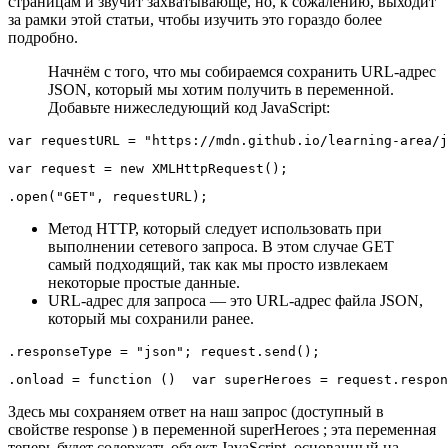
страницам и звучит захватывающе, но, к сожалению, выходит
за рамки этой статьи, чтобы изучить это гораздо более
подробно.
Начнём с того, что мы собираемся сохранить URL-адрес
JSON, который мы хотим получить в переменной.
Добавьте нижеследующий код JavaScript:
var requestURL 
=
"https://mdn.github.io/learning-area/j
var request 
=
new
XMLHttpRequest
(
)
;
.
open
(
"GET"
,
 requestURL
)
;
Метод HTTP, который следует использовать при
выполнении сетевого запроса. В этом случае GET
самый подходящий, так как мы просто извлекаем
некоторые простые данные.
URL-адрес для запроса — это URL-адрес файла JSON,
который мы сохранили ранее.
.responseType 
=
"json"
;
 request
.
send
(
)
;
.
onload
=
function
(
)
var
 superHeroes 
=
 request
.
respon
Здесь мы сохраняем ответ на наш запрос (доступный в
свойстве response ) в переменной superHeroes ; эта переменная
теперь будет содержать объект JavaScript, основанный на