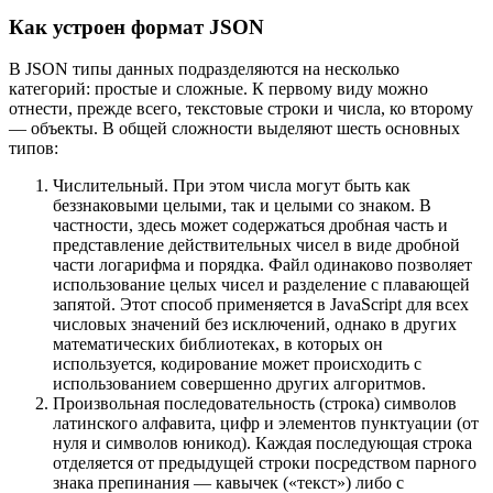
Как устроен формат JSON
В JSON типы данных подразделяются на несколько
категорий: простые и сложные. К первому виду можно
отнести, прежде всего, текстовые строки и числа, ко второму
— объекты. В общей сложности выделяют шесть основных
типов:
Числительный. При этом числа могут быть как
беззнаковыми целыми, так и целыми со знаком. В
частности, здесь может содержаться дробная часть и
представление действительных чисел в виде дробной
части логарифма и порядка. Файл одинаково позволяет
использование целых чисел и разделение с плавающей
запятой. Этот способ применяется в JavaScript для всех
числовых значений без исключений, однако в других
математических библиотеках, в которых он
используется, кодирование может происходить с
использованием совершенно других алгоритмов.
Произвольная последовательность (строка) символов
латинского алфавита, цифр и элементов пунктуации (от
нуля и символов юникод). Каждая последующая строка
отделяется от предыдущей строки посредством парного
знака препинания — кавычек («текст») либо с