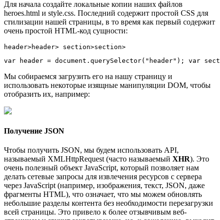
Для начала создайте локальные копии наших файлов
heroes.html и style.css. Последний содержит простой CSS для
стилизации нашей страницы, в то время как первый содержит
очень простой HTML-код сущности:
header
>
header
>
section
>
section
>
var header 
=
 document
.
querySelector
(
"header"
)
;
var
 sect
Мы собираемся загрузить его на нашу страницу и
использовать некоторые изящные манипуляции DOM, чтобы
отобразить их, например:
Получение JSON
Чтобы получить JSON, мы будем использовать API,
называемый XMLHttpRequest (часто называемый
XHR
). Это
очень полезный объект JavaScript, который позволяет нам
делать сетевые запросы для извлечения ресурсов с сервера
через JavaScript (например, изображения, текст, JSON, даже
фрагменты HTML), что означает, что мы можем обновлять
небольшие разделы контента без необходимости перезагрузки
всей страницы. Это привело к более отзывчивым веб-