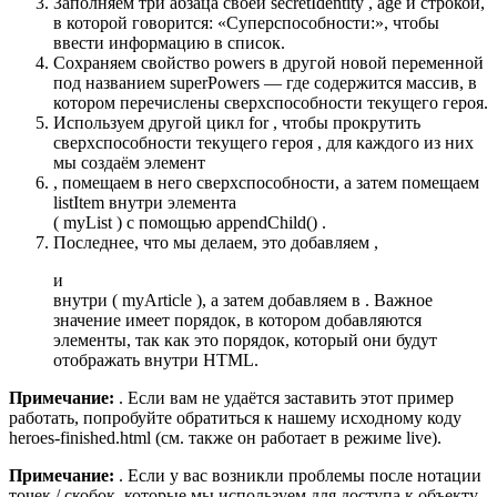
Заполняем три абзаца своей secretIdentity , age и строкой,
в которой говорится: «Суперспособности:», чтобы
ввести информацию в список.
Сохраняем свойство powers в другой новой переменной
под названием superPowers — где содержится массив, в
котором перечислены сверхспособности текущего героя.
Используем другой цикл for , чтобы прокрутить
сверхспособности текущего героя , для каждого из них
мы создаём элемент
, помещаем в него сверхспособности, а затем помещаем
listItem внутри элемента
( myList ) с помощью appendChild() .
Последнее, что мы делаем, это добавляем ,
и
внутри ( myArticle ), а затем добавляем в . Важное
значение имеет порядок, в котором добавляются
элементы, так как это порядок, который они будут
отображать внутри HTML.
Примечание:
. Если вам не удаётся заставить этот пример
работать, попробуйте обратиться к нашему исходному коду
heroes-finished.html (см. также он работает в режиме live).
Примечание:
. Если у вас возникли проблемы после нотации
точек / скобок, которые мы используем для доступа к объекту