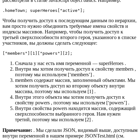
рассмотрели в статье JavaScript object basics. Например:
.homeTown
;
 superHeroes
[
"active"
]
;
Чтобы получить доступ к последующим данным по иерархии,
вам просто нужно объединить требуемые имена свойств и
индексы массивов. Например, чтобы получить доступ к
третьей сверхспособности второго героя, указанного в списке
участников, вы должны сделать следующее:
[
"members"
]
[
1
]
[
"powers"
]
[
2
]
;
Сначала у нас есть имя переменной — superHeroes .
Внутри мы хотим получить доступ к свойству members ,
поэтому мы используем [‘members’] .
members содержат массив, заполненный объектами. Мы
хотим получить доступ ко второму объекту внутри
массива, поэтому мы используем [1] .
Внутри этого объекта мы хотим получить доступ к
свойству powers , поэтому мы используем [‘powers’] .
Внутри свойства powers находится массив, содержащий
сверхспособности выбранного героя. Нам нужен
третий, поэтому мы используем [2] .
Примечание:
. Мы сделали JSON, видимый выше, доступным
внутри переменной в нашем примере JSONTest.html (см.