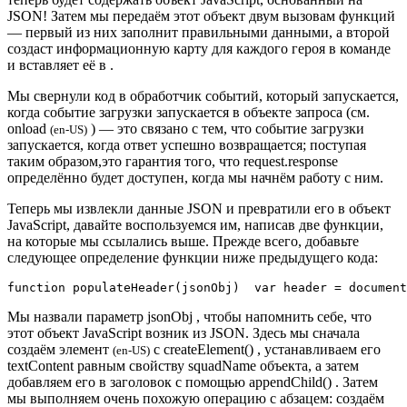
JSON! Затем мы передаём этот объект двум вызовам функций
— первый из них заполнит правильными данными, а второй
создаст информационную карту для каждого героя в команде
и вставляет её в .
Мы свернули код в обработчик событий, который запускается,
когда событие загрузки запускается в объекте запроса (см.
onload
) — это связано с тем, что событие загрузки
(en-US)
запускается, когда ответ успешно возвращается; поступая
таким образом,это гарантия того, что request.response
определённо будет доступен, когда мы начнём работу с ним.
Теперь мы извлекли данные JSON и превратили его в объект
JavaScript, давайте воспользуемся им, написав две функции,
на которые мы ссылались выше. Прежде всего, добавьте
следующее определение функции ниже предыдущего кода:
function 
populateHeader
(
jsonObj
)
var
 header 
=
 document
Мы назвали параметр jsonObj , чтобы напомнить себе, что
этот объект JavaScript возник из JSON. Здесь мы сначала
создаём элемент
с createElement() , устанавливаем его
(en-US)
textContent равным свойству squadName объекта, а затем
добавляем его в заголовок с помощью appendChild() . Затем
мы выполняем очень похожую операцию с абзацем: создаём