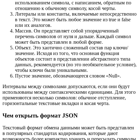
использованием символа, с написанием, обратным по
отношению к обычному символу, косой черты.
Литералы или константы, включаемые непосредственно
в текст. Это может быть любое значение из true и false
или их аналогов.
Массив. Он представляет собой упорядоченный
перечень символов от нуля и дальше. Каждый символ
может быть представлен в любой форме.
Объект. Это хаотично сложенный состав пар ключи/
значение. Исходя из того, что основная функция
объектов состоит в представлении абстрактного типа
данных, рекомендуется (но это необязательное условие),
чтобы ключи были уникальными.
Пустое значение, обозначающееся словом «Null».
Интервалы между символами допускаются, если они будут
использованы между синтаксическими единицами. Для этого
применяются несколько символов: обычное отступление,
горизонтальные текстовые вкладки и косая черта.
Чем открыть формат JSON
Текстовый формат обмена данными может быть представлен
в популярных стандартах кодирования, которые дают
возможность более компактно хранить и пересылать символы