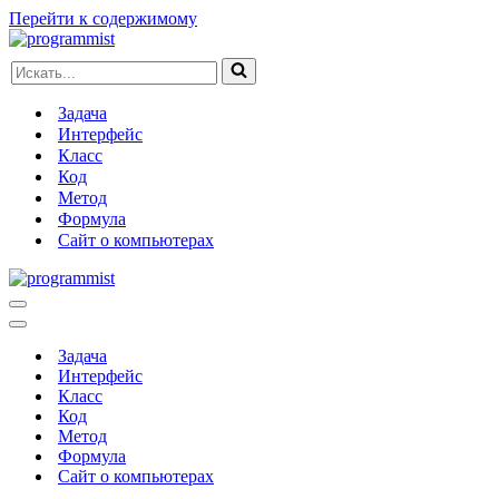
Перейти к содержимому
Искать...
Задача
Интерфейс
Класс
Код
Метод
Формула
Сайт о компьютерах
Меню
навигации
Меню
навигации
Задача
Интерфейс
Класс
Код
Метод
Формула
Сайт о компьютерах