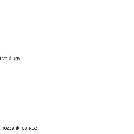
l való ügy
t hozzánk, panasz