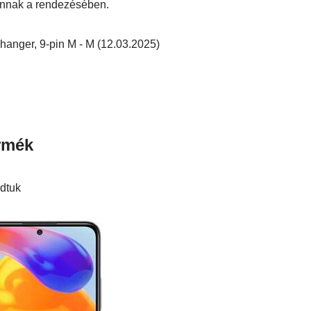
annak a rendezésében.
ermék
dtuk