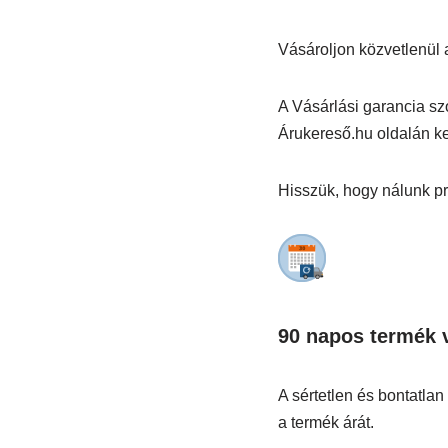
Vásároljon közvetlenül
A Vásárlási garancia sz
Árukereső.hu oldalán k
Hisszük, hogy nálunk pr
90 napos termék 
A sértetlen és bontatla
a termék árát.