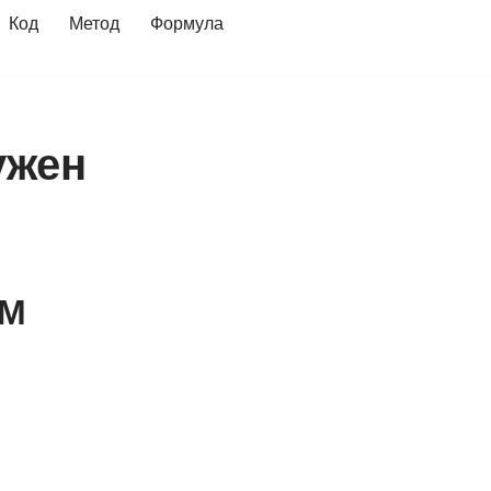
Код
Метод
Формула
ужен
 M