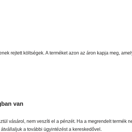
enek rejtett költségek. A terméket azon az áron kapja meg, amel
gban van
tül vásárol, nem veszíti el a pénzét. Ha a megrendelt termék 
s átvállaljuk a további ügyintézést a kereskedővel.