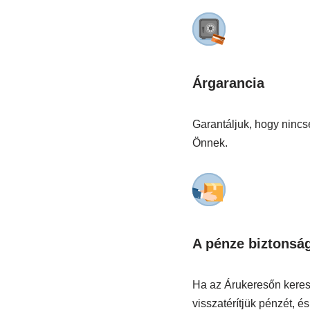
Árgarancia
Garantáljuk, hogy nincs
Önnek.
A pénze biztonsá
Ha az Árukeresőn keresz
visszatérítjük pénzét, é