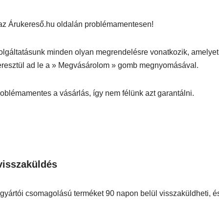
 az Árukereső.hu oldalán problémamentesen!
olgáltatásunk minden olyan megrendelésre vonatkozik, amelyet
eresztül ad le a » Megvásárolom » gomb megnyomásával.
oblémamentes a vásárlás, így nem félünk azt garantálni.
visszaküldés
n gyártói csomagolású terméket 90 napon belül visszaküldheti, é