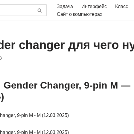
Задача
Интерфейс
Класс
Сайт о компьютерах
der changer для чего н
3
i Gender Changer, 9-pin M —
)