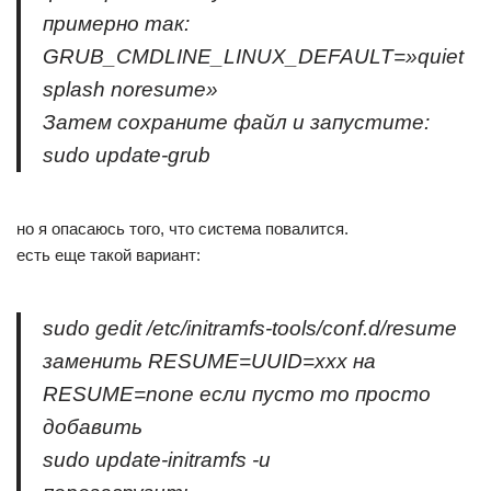
примерно так:
GRUB_CMDLINE_LINUX_DEFAULT=»quiet
splash noresume»
Затем сохраните файл и запустите:
sudo update-grub
но я опасаюсь того, что система повалится.
есть еще такой вариант:
sudo gedit /etc/initramfs-tools/conf.d/resume
заменить RESUME=UUID=xxx на
RESUME=none если пусто то просто
добавить
sudo update-initramfs -u