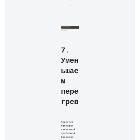
"
;
7. 
Умен
ьшае
м 
пере
грев
Перегрев 
является 
известной 
проблемой. 
Очевидно, 