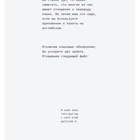
на строки ign, то можно 
заметить, что многие из них 
имеют отношение к переводу 
языка. Но зачем вам это надо, 
если вы используете 
приложения и пакеты на 
английском.
Отключив языковые обновления, 
вы ускорите apt update. 
Открываем следующий файл:
$ sudo nano 
/etc/apt/ap
t.conf.d/00
aptitude 
&