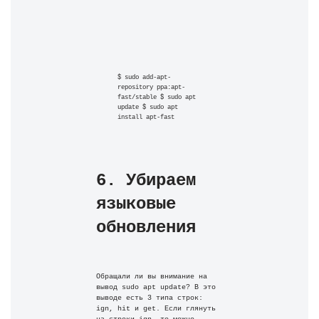
$ sudo add-apt-
repository ppa:apt-
fast/stable $ sudo apt 
update $ sudo apt 
install apt-fast
6. Убираем 
языковые 
обновления
Обращали ли вы внимание на 
вывод sudo apt update? В это 
выводе есть 3 типа строк: 
ign, hit и get. Если глянуть 