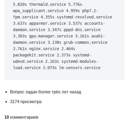
5.820s thermald.service 5.776s 
wpa_supplicant.service 4.959s php7.2-
fpm.service 4.355s systemd-resolved.service 
3.637s apparmor.service 3.537s accounts-
daemon.service 3.347s pppd-dns.service 
3.303s gpu-manager.service 3.161s avahi-
daemon.service 3.138s grub-common.service 
2.761s nginx.service 2.464s 
packagekit.service 2.373s systemd-
udevd.service 2.163s systemd-modules-
load.service 2.073s lm-sensors.service
Вопрос задан более трёх лет назад
3174 просмотра
10
комментариев