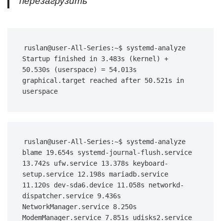
перезагрузить
ruslan@user-All-Series:~$ systemd-analyze 
Startup finished in 3.483s (kernel) + 
50.530s (userspace) = 54.013s 
graphical.target reached after 50.521s in 
userspace
ruslan@user-All-Series:~$ systemd-analyze 
blame 19.654s systemd-journal-flush.service 
13.742s ufw.service 13.378s keyboard-
setup.service 12.198s mariadb.service 
11.120s dev-sda6.device 11.058s networkd-
dispatcher.service 9.436s 
NetworkManager.service 8.250s 
ModemManager.service 7.851s udisks2.service 