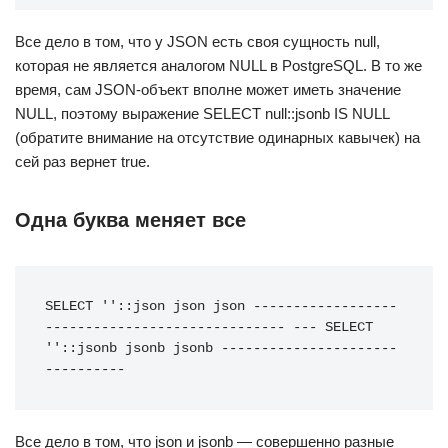
Все дело в том, что у JSON есть своя сущность null,
которая не является аналогом NULL в PostgreSQL. В то же
время, сам JSON-объект вполне может иметь значение
NULL, поэтому выражение SELECT null::jsonb IS NULL
(обратите внимание на отсутствие одинарных кавычек) на
сей раз вернет true.
Одна буква меняет все
SELECT ''::json json json ------------------
------------------------------ --- SELECT 
''::jsonb jsonb jsonb ----------------------
----------
Все дело в том, что json и jsonb — совершенно разные