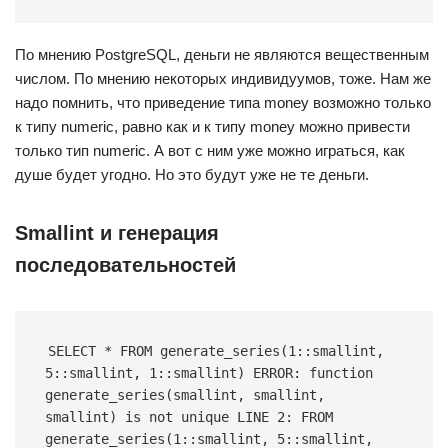
По мнению PostgreSQL, деньги не являются вещественным
числом. По мнению некоторых индивидуумов, тоже. Нам же
надо помнить, что приведение типа money возможно только
к типу numeric, равно как и к типу money можно привести
только тип numeric. А вот с ним уже можно играться, как
душе будет угодно. Но это будут уже не те деньги.
Smallint и генерация
последовательностей
SELECT * FROM generate_series(1::smallint, 
5::smallint, 1::smallint) ERROR: function 
generate_series(smallint, smallint, 
smallint) is not unique LINE 2: FROM 
generate_series(1::smallint, 5::smallint, 