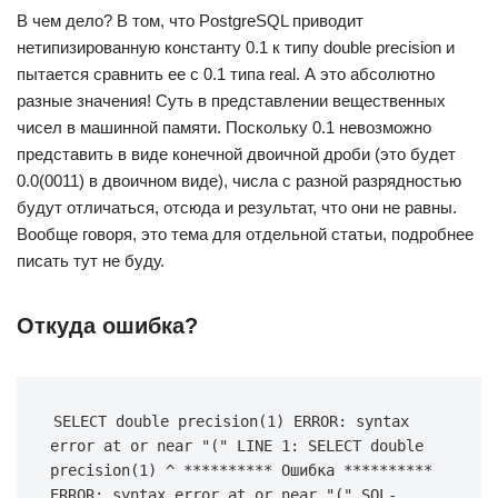
В чем дело? В том, что PostgreSQL приводит
нетипизированную константу 0.1 к типу double precision и
пытается сравнить ее с 0.1 типа real. А это абсолютно
разные значения! Суть в представлении вещественных
чисел в машинной памяти. Поскольку 0.1 невозможно
представить в виде конечной двоичной дроби (это будет
0.0(0011) в двоичном виде), числа с разной разрядностью
будут отличаться, отсюда и результат, что они не равны.
Вообще говоря, это тема для отдельной статьи, подробнее
писать тут не буду.
Откуда ошибка?
SELECT double precision(1) ERROR: syntax 
error at or near "(" LINE 1: SELECT double 
precision(1) ^ ********** Ошибка ********** 
ERROR: syntax error at or near "(" SQL-