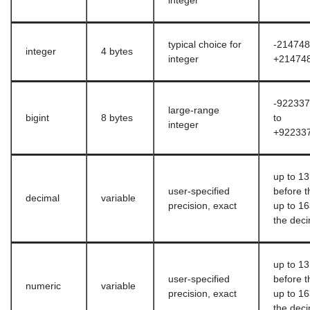
integer
typical choice for
-214748
integer
4 bytes
integer
+21474
-92233
large-range
bigint
8 bytes
to
integer
+92233
up to 13
user-specified
before t
decimal
variable
precision, exact
up to 16
the deci
up to 13
user-specified
before t
numeric
variable
precision, exact
up to 16
the deci