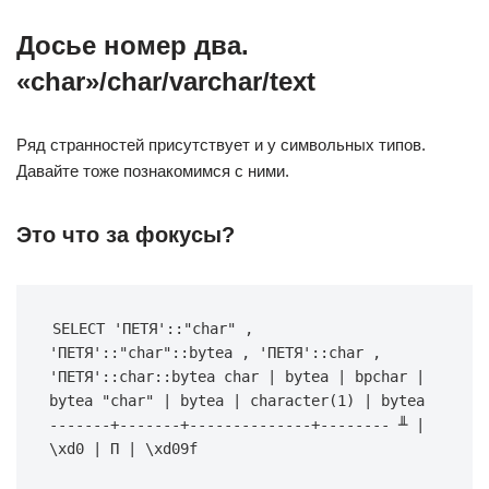
Досье номер два.
«char»/char/varchar/text
Ряд странностей присутствует и у символьных типов.
Давайте тоже познакомимся с ними.
Это что за фокусы?
SELECT 'ПЕТЯ'::"char" , 
'ПЕТЯ'::"char"::bytea , 'ПЕТЯ'::char , 
'ПЕТЯ'::char::bytea char | bytea | bpchar | 
bytea "char" | bytea | character(1) | bytea 
-------+-------+--------------+-------- ╨ | 
\xd0 | П | \xd09f