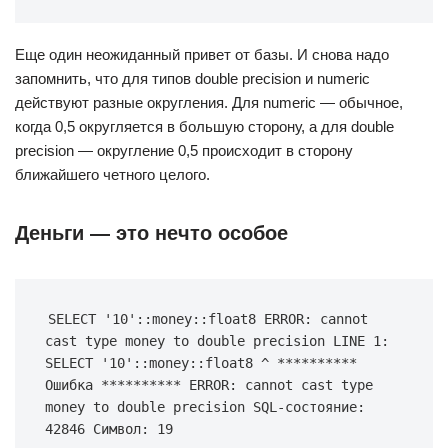
Еще один неожиданный привет от базы. И снова надо
запомнить, что для типов double precision и numeric
действуют разные округления. Для numeric — обычное,
когда 0,5 округляется в большую сторону, а для double
precision — округление 0,5 происходит в сторону
ближайшего четного целого.
Деньги — это нечто особое
SELECT '10'::money::float8 ERROR: cannot 
cast type money to double precision LINE 1: 
SELECT '10'::money::float8 ^ ********** 
Ошибка ********** ERROR: cannot cast type 
money to double precision SQL-состояние: 
42846 Символ: 19