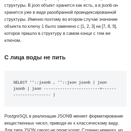
структуры. В json объект хранится как есть, а в jsonb он
хранится уже в виде разобранной проиндексированной
структуры. Именно поэтому во втором случае значение
объекта по ключу 1 было заменено с [1, 2, 3] на [7, 8, 9],
которое пришло в структуру в самом конце с тем же
ключом.
С лица воды не пить
SELECT ''::jsonb , ''::json jsonb | json 
jsonb | json ------------------------+------
---------------- |
PostgreSQL в реализации JSONB меняет форматирование
вещественных чисел, приводя их к классическому виду.
Для типа JSON такого не происходит. Странно немного, но