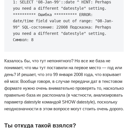
1: SELECT '08-Jan-99'::date ^ HINT: Perhaps 
you need a different "datestyle" setting. 
********** Ошибка ********** ERROR: 
date/time field value out of range: "08-Jan-
99" SQL-состояние: 22008 Подсказка: Perhaps 
you need a different "datestyle" setting. 
Символ: 8
Казалось бы, что тут непонятного? Но все же база не
понимает, что мы тут поставили на первое место — год или
день? И решает, что это 99 января 2008 года, что взрывает
ей мозг. Вообще говоря, в случае передачи дат в текстовом
формате нужно очень внимательно проверять то, насколько
правильно база их распознала (в частности, анализировать
параметр datestyle командой SHOW datestyle), поскольку
неоднозначности в этом вопросе могут стоить очень дорого.
Ты откуда такой взялся?