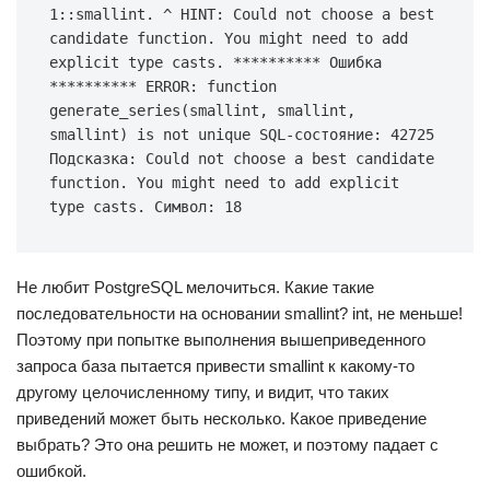
1::smallint. ^ HINT: Could not choose a best 
candidate function. You might need to add 
explicit type casts. ********** Ошибка 
********** ERROR: function 
generate_series(smallint, smallint, 
smallint) is not unique SQL-состояние: 42725 
Подсказка: Could not choose a best candidate 
function. You might need to add explicit 
type casts. Символ: 18
Не любит PostgreSQL мелочиться. Какие такие
последовательности на основании smallint? int, не меньше!
Поэтому при попытке выполнения вышеприведенного
запроса база пытается привести smallint к какому-то
другому целочисленному типу, и видит, что таких
приведений может быть несколько. Какое приведение
выбрать? Это она решить не может, и поэтому падает с
ошибкой.