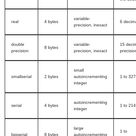
variable-
real
4 bytes
6 decima
precision, inexact
double
variable-
15 decim
8 bytes
precision
precision, inexact
precisio
small
smallserial
2 bytes
autoincrementing
1 to 32
integer
autoincrementing
serial
4 bytes
1 to 21
integer
large
1 to
bigserial
8 bytes
autoincrementing