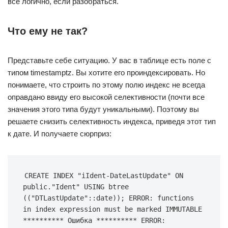
все логично, если разобраться.
Что ему не так?
Представьте себе ситуацию. У вас в таблице есть поле с
типом timestamptz. Вы хотите его проиндексировать. Но
понимаете, что строить по этому полю индекс не всегда
оправдано ввиду его высокой селективности (почти все
значения этого типа будут уникальными). Поэтому вы
решаете снизить селективность индекса, приведя этот тип
к дате. И получаете сюрприз:
CREATE INDEX "iIdent-DateLastUpdate" ON 
public."Ident" USING btree 
(("DTLastUpdate"::date)); ERROR: functions 
in index expression must be marked IMMUTABLE 
********** Ошибка ********** ERROR: 