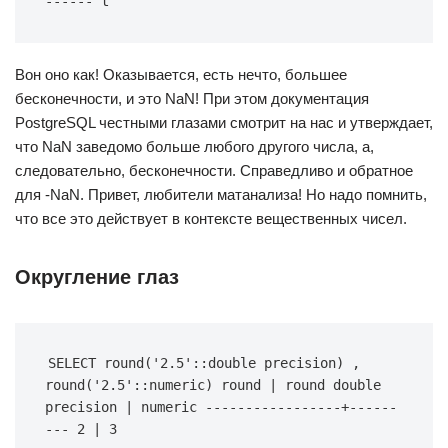
------ t
Вон оно как! Оказывается, есть нечто, большее
бесконечности, и это NaN! При этом документация
PostgreSQL честными глазами смотрит на нас и утверждает,
что NaN заведомо больше любого другого числа, а,
следовательно, бесконечности. Справедливо и обратное
для -NaN. Привет, любители матанализа! Но надо помнить,
что все это действует в контексте вещественных чисел.
Округление глаз
SELECT round('2.5'::double precision) , 
round('2.5'::numeric) round | round double 
precision | numeric -----------------+------
--- 2 | 3