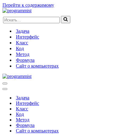
Перейти к содержимому
Искать...
Задача
Интерфейс
Класс
Код
Метод
Формула
Сайт о компьютерах
Меню
навигации
Меню
навигации
Задача
Интерфейс
Класс
Код
Метод
Формула
Сайт о компьютерах