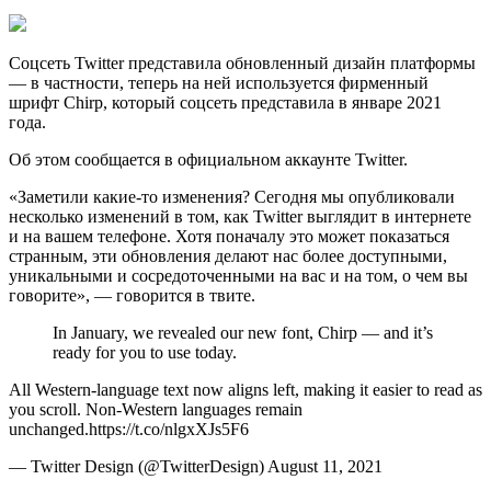
Соцсеть Twitter представила обновленный дизайн платформы
— в частности, теперь на ней используется фирменный
шрифт Chirp, который соцсеть представила в январе 2021
года.
Об этом сообщается в официальном аккаунте Twitter.
«Заметили какие-то изменения? Сегодня мы опубликовали
несколько изменений в том, как Twitter выглядит в интернете
и на вашем телефоне. Хотя поначалу это может показаться
странным, эти обновления делают нас более доступными,
уникальными и сосредоточенными на вас и на том, о чем вы
говорите», — говорится в твите.
In January, we revealed our new font, Chirp — and it’s
ready for you to use today.
All Western-language text now aligns left, making it easier to read as
you scroll. Non-Western languages remain
unchanged.https://t.co/nlgxXJs5F6
— Twitter Design (@TwitterDesign) August 11, 2021