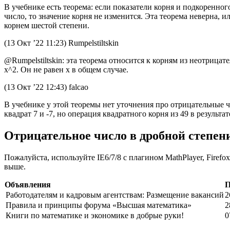
В учебнике есть теорема: если показатели корня и подкоренно
число, то значение корня не изменится. Эта теорема неверна, ил
корнем шестой степени.
(13 Окт ’22 11:23) Rumpelstiltskin
@Rumpelstiltskin: эта теорема относится к корням из неотрица
x^2. Он не равен x в общем случае.
(13 Окт ’22 12:43) falcao
В учебнике у этой теоремы нет уточнения про отрицательные ч
квадрат 7 и -7, но операция квадратного корня из 49 в результа
Отрицательное число в дробной степен
Пожалуйста, используйте IE6/7/8 с плагином MathPlayer, Fire
выше.
Объявления
П
Работодателям и кадровым агентствам: Размещение вакансий
2
Правила и принципы форума «Высшая математика»
2
Книги по математике и экономике в добрые руки!
0