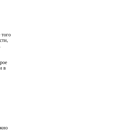
 того
сти,
.
орое
и в
ожно