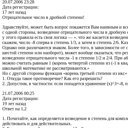
20.07.2006 23:28
Дата регистрации:
17 лет назад
Отрицательное число в дробной степени!
Здравствуйте, может быть вопрос покажется Вам наивным и все
с одной стороны, возведение отрицательного числа в дробную
у этого правила есть своя логика — «. что же касается возведе
скажем, число -8 сперва в степень 1/3, а затем в степень 2/6. К
Однако они различаются знаком. Более того, в зависимости от сп
шестой степени или наоборот), может вообще оказаться, что р
возведении отрицательного числа -1 в степени 1/2 и 2/4. При
можно считать равным 1 (корень четвертой степени из (-1 в кв
школьной математике не рассматриваются.»
Но с другой стороны функция «корень третьей степени из икс»
1. Откуда такое противоречие? Как его разрешить?
2. Допустим, в частности: если попадется уравнение (х)^3=-8, 
21.07.2006 00:25
Дата регистрации:
19 лет назад
Ответ на 1,2
1. Почитайте, как определяется возведение в степень для ком
действовать и для действительных.