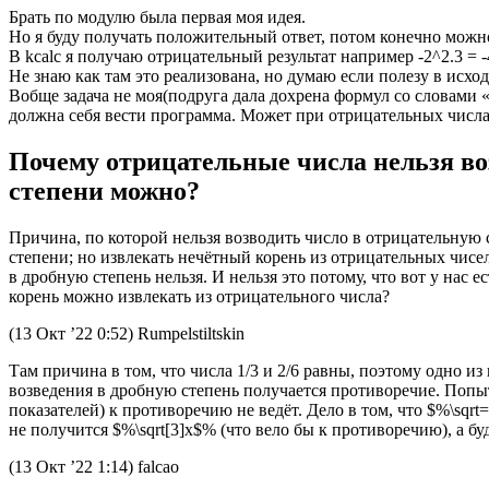
Брать по модулю была первая моя идея.
Но я буду получать положительный ответ, потом конечно можно
В kcalc я получаю отрицательный результат например -2^2.3 = 
Не знаю как там это реализована, но думаю если полезу в исх
Вобще задача не моя(подруга дала дохрена формул со словами «в
должна себя вести программа. Может при отрицательных числа
Почему отрицательные числа нельзя воз
степени можно?
Причина, по которой нельзя возводить число в отрицательную 
степени; но извлекать нечётный корень из отрицательных чисел
в дробную степень нельзя. И нельзя это потому, что вот у нас 
корень можно извлекать из отрицательного числа?
(13 Окт ’22 0:52) Rumpelstiltskin
Там причина в том, что числа 1/3 и 2/6 равны, поэтому одно и
возведения в дробную степень получается противоречие. Попы
показателей) к противоречию не ведёт. Дело в том, что $%\sqrt=
не получится $%\sqrt[3]x$% (что вело бы к противоречию), а буд
(13 Окт ’22 1:14) falcao