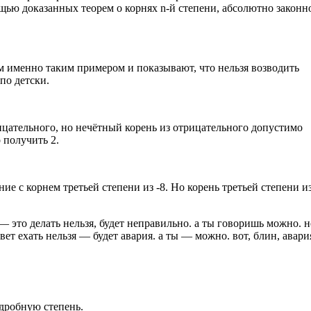
мощью доказанных теорем о корнях n-й степени, абсолютно законн
ам именно таким примером и показывают, что нельзя возводить
по детски.
ицательного, но нечётный корень из отрицательного допустимо
 получить 2.
ие с корнем третьей степени из -8. Но корень третьей степени из
 — это делать нельзя, будет неправильно. а ты говоришь можно. н
ет ехать нельзя — будет авария. а ты — можно. вот, блин, авари
 дробную степень.