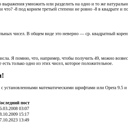
го выражения умножить или разделить на одно и то же натуральн
и что? -8 под корнем третьей степени не ровно -8 в квадрате и п
тельных чисел. В общем виде это неверно — ср. квадратный корен
исла. Я помню, что, например, чтобы получить 49, можно возвес
те есть только одно из этих чисел, которое положительное.
и!
fox с установленными математическими шрифтами или Opera 9.5 и
оследний пост
6.03.2008 03:07
8.10.2009 15:17
7.10.2023 13:49