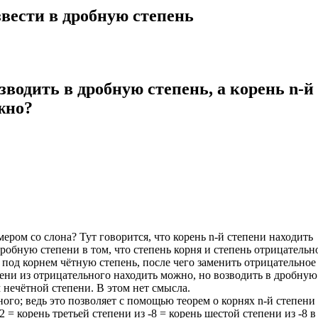
вести в дробную степень
водить в дробную степень, а корень n-й
жно?
ером со слона? Тут говорится, что корень n-й степени находить
робную степени в том, что степень корня и степень отрицательн
под корнем чётную степень, после чего заменить отрицательное
пени из отрицательного находить можно, но возводить в дробную
м нечётной степени. В этом нет смысла.
ого; ведь это позволяет с помощью теорем о корнях n-й степени
= корень третьей степени из -8 = корень шестой степени из -8 в