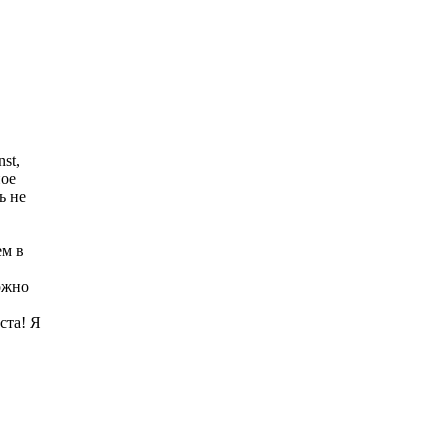
st,
ное
ь не
ем в
ожно
ста! Я