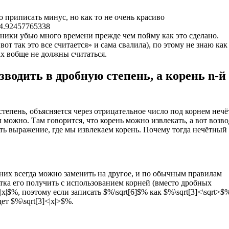
 приписать минус, но как то не очень красиво
-4.92457765338
одники убью много времени прежде чем пойму как это сделано.
от так это все считается» и сама свалила), по этому не знаю как
х вобще не должны считаться.
водить в дробную степень, а корень n-й
степень, объясняется через отрицательное число под корнем неч
 можно. Там говорится, что корень можно извлекать, а вот возв
есть выражение, где мы извлекаем корень. Почему тогда нечётный
з них всегда можно заменить на другое, и по обычным правилам
тка его получить с использованием корней (вместо дробных
|x|$%, поэтому если записать $%\sqrt[6]$% как $%\sqrt[3]<\sqrt>$%
ет $%\sqrt[3]<|x|>$%.