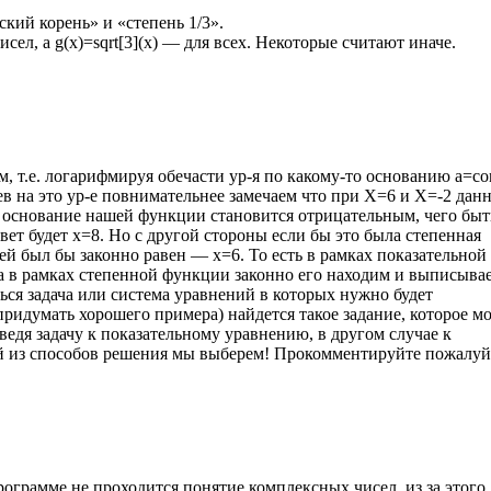
ий корень» и «степень 1/3».
исел, а g(х)=sqrt[3](x) — для всех. Некоторые считают иначе.
 т.е. логарифмируя обечасти ур-я по какому-то основанию a=con
ев на это ур-е повнимательнее замечаем что при Х=6 и Х=-2 дан
х основание нашей функции становится отрицательным, чего быт
ет будет х=8. Но с другой стороны если бы это была степенная
ней был бы законно равен — х=6. То есть в рамках показательной
а в рамках степенной функции законно его находим и выписыва
ься задача или система уравнений в которых нужно будет
 придумать хорошего примера) найдется такое задание, которое м
едя задачу к показательному уравнению, в другом случае к
кой из способов решения мы выберем! Прокомментируйте пожалуй
рограмме не проходится понятие комплексных чисел, из за этого