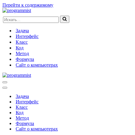
Перейти к содержимому
Искать...
Задача
Интерфейс
Класс
Код
Метод
Формула
Сайт о компьютерах
Меню
навигации
Меню
навигации
Задача
Интерфейс
Класс
Код
Метод
Формула
Сайт о компьютерах