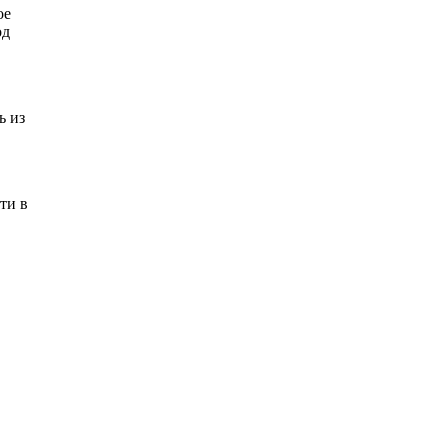
ое
од
ь из
ти в