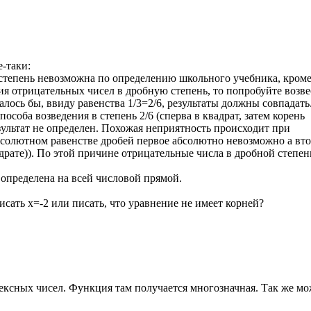
-таки:
 степень невозможна по определению школьного учебника, кроме
ния отрицательных чисел в дробную степень, то попробуйте возве
азалось бы, ввиду равенства 1/3=2/6, результаты должны совпадать
особа возведения в степень 2/6 (сперва в квадрат, затем корень
езультат не определен. Похожая неприятность происходит при
 абсолютном равенстве дробей первое абсолютно невозможно а вт
адрате)). По этой причине отрицательные числа в дробной степен
 определена на всей числовой прямой.
писать х=-2 или писать, что уравнение не имеет корней?
плексных чисел. Функция там получается многозначная. Так же м