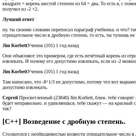
квадрате = корень шестой степени из 64 = два. То есть я, с по
получил из -2 +2.
Лучший ответ
ну. ты своими словами переписал параграф учебника. и что? т
отрицательное число в дробную степень. то есть, ты тупишь не 
Jim Korbett
Ученик (101) 1 год назад
Они объясняют это примером, где есть нечётный корень из отр
извлекать. И почему его допустимо извлекать, если из -2 можно
Jim Korbett
Ученик (101) 1 год назад
Там написано, что -8^1/3 не допустимо, потому что вот выражен
допустимо извлекать.
Сергей
Просветленный (23840) Jim Korbett, блин. тебе говорят
будет неправильно. и удивляешься. тебе скажут — на красный св
так?
[C++] Возведение с дробную степень.
Столкнулся с необходимостью возвести отрицательное число в