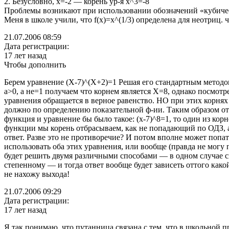
2. Безусловно, x=-2 — корень ур-я x^3=-8
Проблемы возникают при использовании обозначений «кубическ
Меня в школе учили, что f(x)=x^(1/3) определена для неотриц. ч
21.07.2006 08:59
Дата регистрации:
17 лет назад
Чтобы дополнить
Берем уравнение (Х-7)^(Х+2)=1 Решая его стандартным методом,
a>0, a не=1 получаем что корнем является Х=8, однако посмотр
уравнения обращается в верное равенство. НО при этих корня
должно по определению показательной ф-ии. Таким образом отв
функция и уравнение бы было такое: (x-7)^8=1, то один из кор
функции мы корень отбрасываем, как не попадающий по ОДЗ, 
ответ. Разве это не противоречие? И потом вполне может попат
использовать оба этих уравнения, или вообще (правда не могу
будет решить двумя различными способами — в одном случае св
степенному — и тогда ответ вообще будет зависеть оттого ка
не нахожу выхода!
21.07.2006 09:29
Дата регистрации:
17 лет назад
Я так понимаю, что путанница связана с тем, что в школьной п