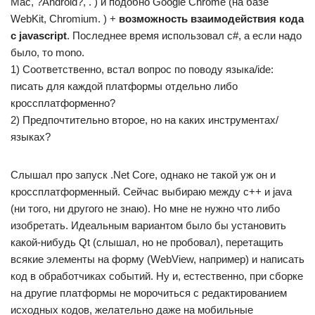
Mac, ?Android?, . ) и подобно Google Chrome (на базе
WebKit, Chromium. ) +
возможность взаимодействия кода
с javascript
. Последнее время использовал c#, а если надо
было, то mono.
1) Соответственно, встал вопрос по поводу языка/ide:
писать для каждой платформы отдельно либо
кроссплатформенно?
2) Предпочтительно второе, но на каких инструментах/
языках?
Слышал про запуск .Net Core, однако не такой уж он и
кроссплатформенный. Сейчас выбираю между c++ и java
(ни того, ни другого не знаю). Но мне не нужно что либо
изобретать. Идеальным вариантом было бы установить
какой-нибудь Qt (слышал, но не пробовал), перетащить
всякие элементы на форму (WebView, например) и написать
код в обработчиках событий. Ну и, естественно, при сборке
на другие платформы не морочиться с редактированием
исходных кодов, желательно даже на мобильные