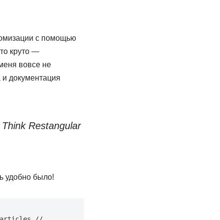
томизации с помощью
это круто —
меня вовсе не
 и документация
. Think Restangular
ь удобно было!
rticles // 