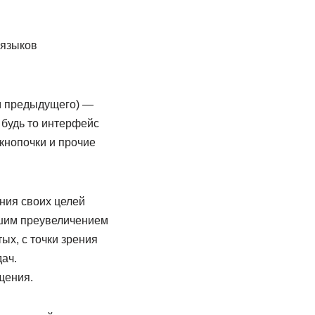
 языков
м предыдущего) —
 будь то интерфейс
кнопочки и прочие
ния своих целей
ьшим преувеличением
ых, с точки зрения
ач.
щения.