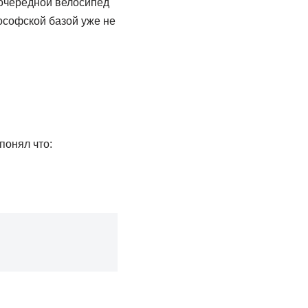
 очередной велосипед
ософской базой уже не
 понял что: