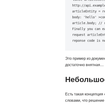
http://api.exampl
articleEntity = r
body: 'hello' >co
article.body; // 
Finally you can e
request articleEn
reponse code is n
Это пример из докумен
достаточно внятная… 
Небольшое
Есть такая концепция 
словами, что решение 