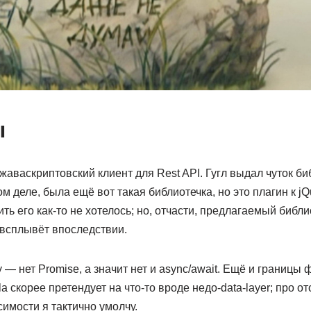
ы
аваскриптовский клиент для Rest API. Гугл выдал чуток библ
ом деле, была ещё вот такая библиотечка, но это плагин к jQ
ить его как-то не хотелось; но, отчасти, предлагаемый библ
 всплывёт впоследствии.
 — нет Promise, а значит нет и async/await. Ещё и границы
a скорее претендует на что-то вроде недо-data-layer; про о
имости я тактично умолчу.