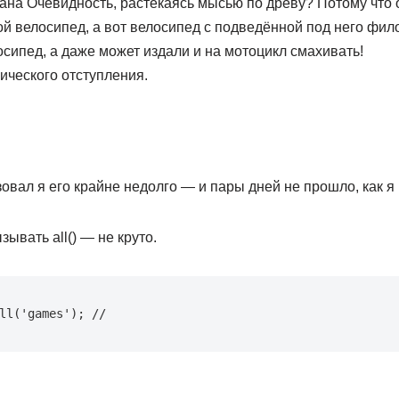
тана Очевидность, растекаясь мысью по древу? Потому что
й велосипед, а вот велосипед с подведённой под него фил
сипед, а даже может издали и на мотоцикл смахивать!
ического отступления.
льзовал я его крайне недолго — и пары дней не прошло, как я
ывать all() — не круто.
ll('games'); //