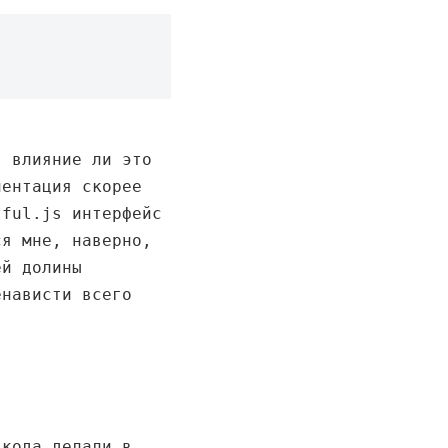
, влияние ли это
иентация скорее
tful.js интерфейс
ся мне, наверно,
ей долины
енависти всего
 кода делали в