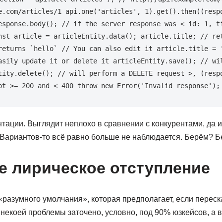
e.com/articles/1 api.one('articles', 1).get().then((respo
esponse.body(); // if the server response was < id: 1, ti
nst article = articleEntity.data(); article.title; // ret
returns `hello` // You can also edit it article.title = '
asily update it or delete it articleEntity.save(); // wil
tity.delete(); // will perform a DELETE request >, (respo
ot >= 200 and < 400 throw new Error('Invalid response');
тации. Выглядит неплохо в сравнении с конкурентами, да 
Вариантов-то всё равно больше не наблюдается. Берём? Б
 лирическое отступление
«разумного умолчания», которая предполагает, если перес
некоей проблемы заточено, условно, под 90% юзкейсов, а 