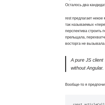
Осталось два кандидата 
rest предлагает неко
так называемых «перех
перспектива строить п
прельщала, перехватч
восторга не вызывала.
A pure JS client
without Angular.
Вообще-то я предпочит
const articleColl