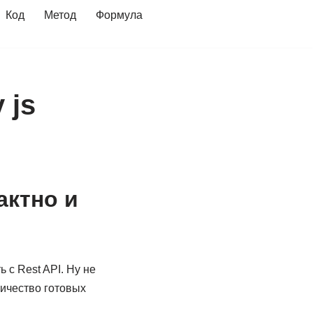
Код
Метод
Формула
 js
актно и
 с Rest API. Ну не
личество готовых