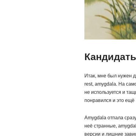
Кандидат
Итак, мне был нужен дж
rest, amygdala. На сам
не используется и тащ
понравился и это ещё
Amygdala отпала сразу
неё странные, amygdal
версии и лишние завис