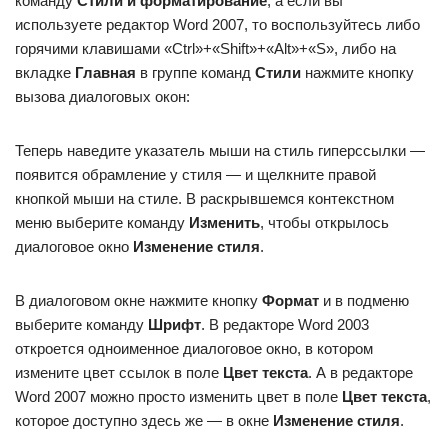
команду
Стили и форматирование
, а если вы
используете редактор Word 2007, то воспользуйтесь либо
горячими клавишами «Ctrl»+«Shift»+«Alt»+«S», либо на
вкладке
Главная
в группе команд
Стили
нажмите кнопку
вызова диалоговых окон:
Теперь наведите указатель мыши на стиль гиперссылки —
появится обрамление у стиля — и щелкните правой
кнопкой мыши на стиле. В раскрывшемся контекстном
меню выберите команду
Изменить
, чтобы открылось
диалоговое окно
Изменение стиля
.
В диалоговом окне нажмите кнопку
Формат
и в подменю
выберите команду
Шрифт
. В редакторе Word 2003
откроется одноименное диалоговое окно, в котором
измените цвет ссылок в поле
Цвет текста
. А в редакторе
Word 2007 можно просто изменить цвет в поле
Цвет текста
,
которое доступно здесь же — в окне
Изменение стиля
.