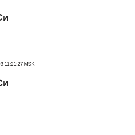
Си
03 11:21:27 MSK
Си