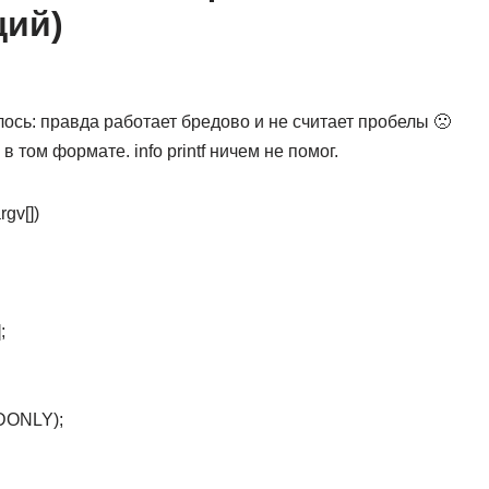
щий)
лось: правда работает бредово и не считает пробелы 🙁
 том формате. info printf ничем не помог.
rgv[])
;
RDONLY);