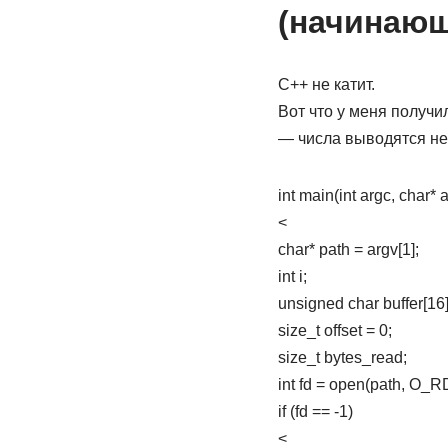
(начинаю
C++ не катит.
Вот что у меня получи
— числа выводятся не в
int main(int argc, char* a
<
char* path = argv[1];
int i;
unsigned char buffer[16]
size_t offset = 0;
size_t bytes_read;
int fd = open(path, O_
if (fd == -1)
<