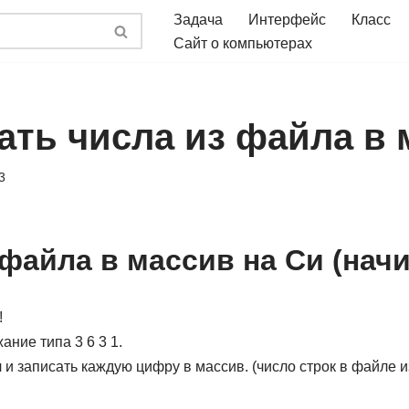
Задача
Интерфейс
Класс
Сайт о компьютерах
ать числа из файла в 
3
 файла в массив на Си (на
!
жание типа 3 6 3 1.
и записать каждую цифру в массив. (число строк в файле и