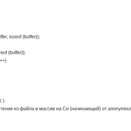
er, sizeof (buffer));
of (buffer));
i++)
 )
 Чтение из файла в массив на Си (начинающий) от anonymous