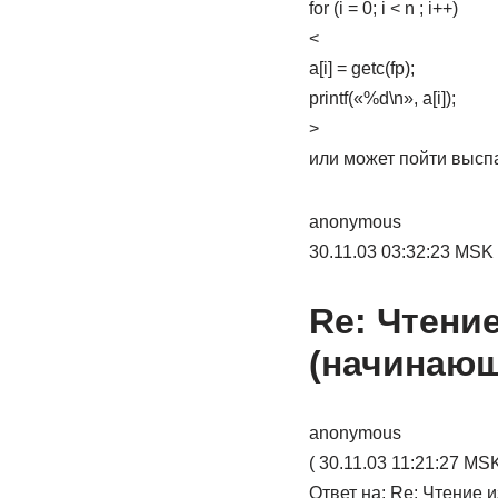
for (i = 0; i < n ; i++)
<
a[i] = getc(fp);
printf(«%d\n», a[i]);
>
или может пойти высп
anonymous
30.11.03 03:32:23 MSK
Re: Чтени
(начинаю
anonymous
( 30.11.03 11:21:27 MSK
Ответ на: Re: Чтение 