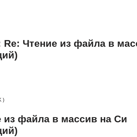
: Re: Чтение из файла в ма
щий)
 )
е из файла в массив на Си
щий)