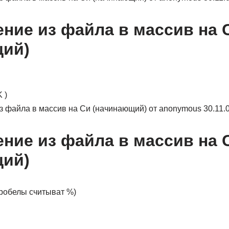
ение из файла в массив на 
щий)
 )
из файла в массив на Си (начинающий) от anonymous 30.11.
ение из файла в массив на 
щий)
пробелы считыват %)