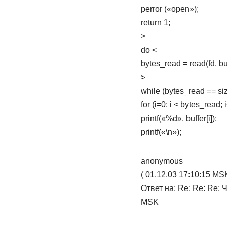
perror («open»);
return 1;
>
do <
bytes_read = read(fd, buff
>
while (bytes_read == size
for (i=0; i < bytes_read; 
printf(«%d», buffer[i]);
printf(«\n»);
anonymous
( 01.12.03 17:10:15 MSK
Ответ на: Re: Re: Re:
MSK