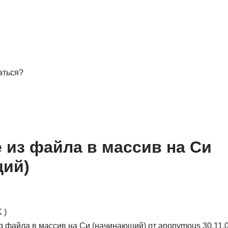
аться?
е из файла в массив на Си
щий)
 )
из файла в массив на Си (начинающий) от anonymous 30.11.