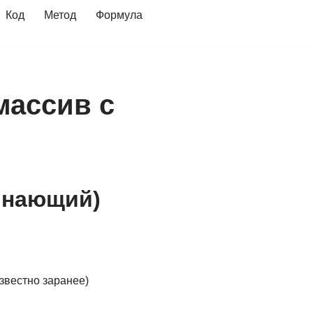
Код
Метод
Формула
массив c
чинающий)
звестно заранее)