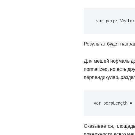
var perp: Vector
Результат будет напра
Для мешей нормаль до
normalized, но есть д
перпендикуляр, раздел
var perpLength = 
Оказывается, площадь 
поверхности всего меш