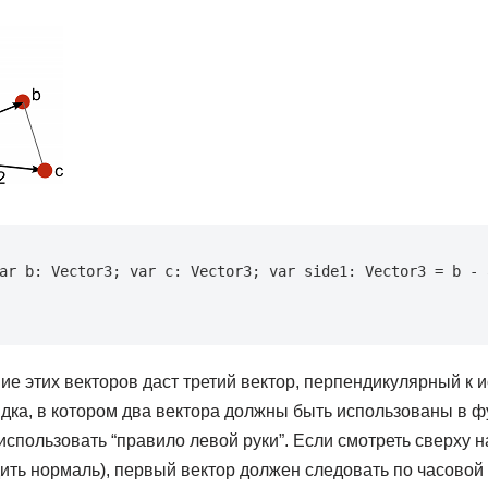
ar b: Vector3; var c: Vector3; var side1: Vector3 = b - a
е этих векторов даст третий вектор, перпендикулярный к 
дка, в котором два вектора должны быть использованы в ф
спользовать “правило левой руки”. Если смотреть сверху н
ть нормаль), первый вектор должен следовать по часовой 