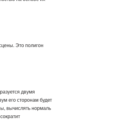
сцены. Это полигон
бразуется двумя
вум его сторонам будет
ны, вычислять нормаль
 сократит