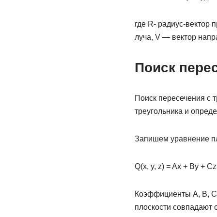
где R- радиус-вектор 
луча, V — вектор напр
Поиск пере
Поиск пересечения с т
треугольника и опреде
Запишем уравнение пл
Q(x, y, z) = Ax + By + Cz
Коэффициенты A, B, C
плоскости совпадают 