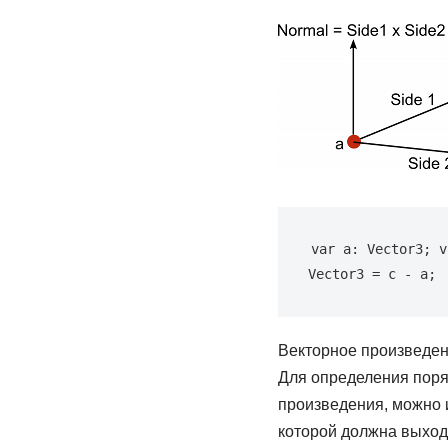
var a: Vector3; v
Vector3 = c - a;
Векторное произведени
Для определения поря
произведения, можно и
которой должна выходи