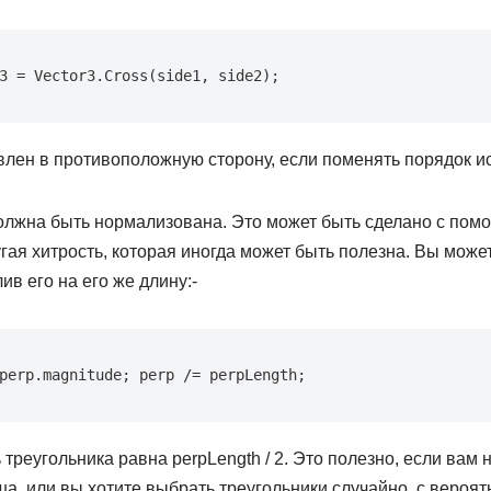
3 = Vector3.Cross(side1, side2);
влен в противоположную сторону, если поменять порядок и
лжна быть нормализована. Это может быть сделано с пом
ругая хитрость, которая иногда может быть полезна. Вы мож
ив его на его же длину:-
perp.magnitude; perp /= perpLength;
треугольника равна perpLength / 2. Это полезно, если вам
а, или вы хотите выбрать треугольники случайно, с вероят