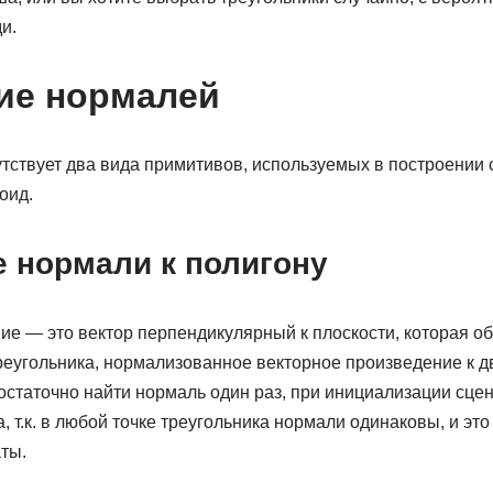
и.
ие нормалей
тствует два вида примитивов, используемых в построении 
оид.
 нормали к полигону
ие — это вектор перпендикулярный к плоскости, которая о
реугольника, нормализованное векторное произведение к д
остаточно найти нормаль один раз, при инициализации сце
, т.к. в любой точке треугольника нормали одинаковы, и это
ты.