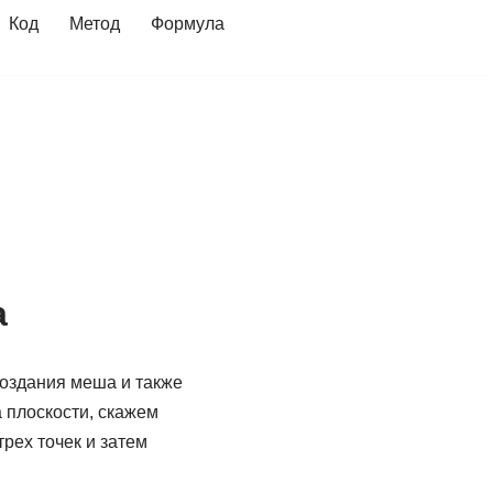
Код
Метод
Формула
а
создания меша и также
а плоскости, скажем
рех точек и затем