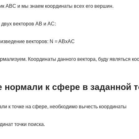
ник ABC и мы знаем координаты всех его вершин.
двух векторов AB и AC:
изведение векторов: N = ABxAC
рмализуем. Координаты данного вектора, буду являться ко
 нормали к сфере в заданной т
ли к точке на сфере, необходимо вычесть координаты
динат точки поиска.