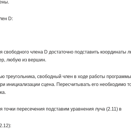
ены.
лен D:
я свободного члена D достаточно подставить координаты л
ер, любую из вершин.
ью треугольника, свободный член в ходе работы программы
при инициализации сцена. Пересчитывать его необходимо т
ка.
 точки пересечения подставим уравнения луча (2.11) в
.12):