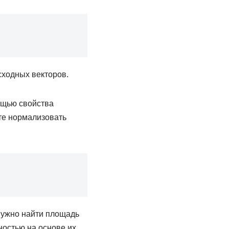
сходных векторов.
ощью свойства
ете нормализовать
 нужно найти площадь
ностью на основе их