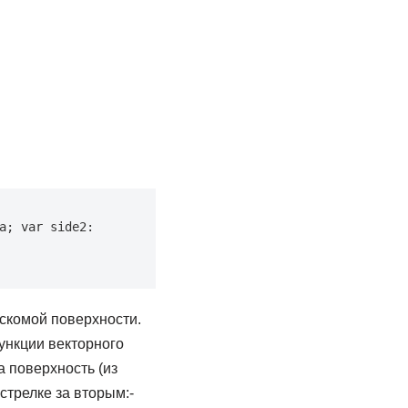
; var side2: 
искомой поверхности.
ункции векторного
а поверхность (из
стрелке за вторым:-