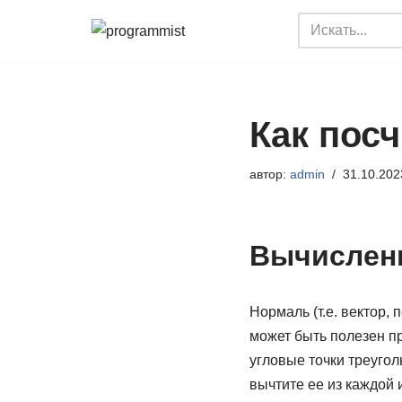
Перейти
к
содержимому
Как пос
автор:
admin
31.10.202
Вычислени
Нормаль (т.е. вектор,
может быть полезен пр
угловые точки треугол
вычтите ее из каждой и