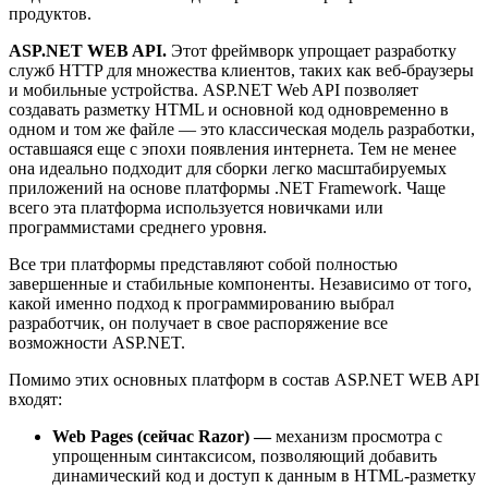
продуктов.
ASP.NET WEB API.
Этот фреймворк упрощает разработку
служб HTTP для множества клиентов, таких как веб-браузеры
и мобильные устройства. ASP.NET Web API позволяет
создавать разметку HTML и основной код одновременно в
одном и том же файле — это классическая модель разработки,
оставшаяся еще с эпохи появления интернета. Тем не менее
она идеально подходит для сборки легко масштабируемых
приложений на основе платформы .NET Framework. Чаще
всего эта платформа используется новичками или
программистами среднего уровня.
Все три платформы представляют собой полностью
завершенные и стабильные компоненты. Независимо от того,
какой именно подход к программированию выбрал
разработчик, он получает в свое распоряжение все
возможности ASP.NET.
Помимо этих основных платформ в состав ASP.NET WEB API
входят:
Web Pages (сейчас Razor) —
механизм просмотра с
упрощенным синтаксисом, позволяющий добавить
динамический код и доступ к данным в HTML-разметку