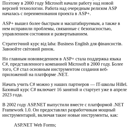
Поэтому в 2000 году Microsoft начали работу над новой
версией технологии. Работа над очередным релизом ASP
началась с переименования проекта в ASP+.
ASP+ вышел более быстрым и масштабируемым, а также в
нем исправили проблемы, связанные с безопасностью,
управлением состояния и развертыванием.
Стратегічний курс від laba: Business English для фінансистів.
Завоюйте світовий ринок.
Но главным нововведением в ASP+ стала поддержка языка
C#, представленного компанией Microsoft в 2000 году. Более
того, C# стал основным инструментом создания веб-
приложений на платформе .NET.
Начать учить C# можно у наших партнеров — IT-школы Hillel.
Базовый курс C# включает 16 занятий и стартует уже в апреле
2023 года.
В 2002 году ASP.NET выпустили вместе с платформой .NET
Framework 1.0. Он предоставлял разработчикам мощный
инструментарий, включая такие новые инструменты, как:
ASP.NET Web Forms;