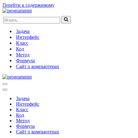
Перейти к содержимому
Искать...
Задача
Интерфейс
Класс
Код
Метод
Формула
Сайт о компьютерах
Меню
навигации
Меню
навигации
Задача
Интерфейс
Класс
Код
Метод
Формула
Сайт о компьютерах