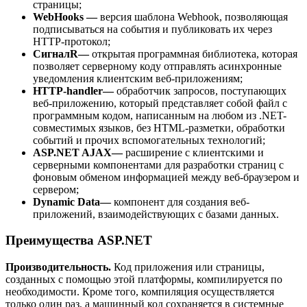
страницы;
WebHooks —
версия шаблона Webhook, позволяющая
подписываться на события и публиковать их через
HTTP-протокол;
СигналR
—
открытая программная библиотека, которая
позволяет серверному коду отправлять асинхронные
уведомления клиентским веб-приложениям;
HTTP-handler
—
обработчик запросов, поступающих
веб-приложению, который представляет собой файл с
программным кодом, написанным на любом из .NET-
совместимых языков, без HTML-разметки, обработки
событий и прочих вспомогательных технологий;
ASP.NET AJAX
—
расширение с клиентскими и
серверными компонентами для разработки страниц с
фоновым обменом информацией между веб-браузером и
сервером;
Dynamic Data
—
компонент для создания веб-
приложений, взаимодействующих с базами данных.
Преимущества ASP.NET
Производительность.
Код приложения или страницы,
созданных с помощью этой платформы, компилируется по
необходимости. Кроме того, компиляция осуществляется
только один раз, а машинный код сохраняется в системные