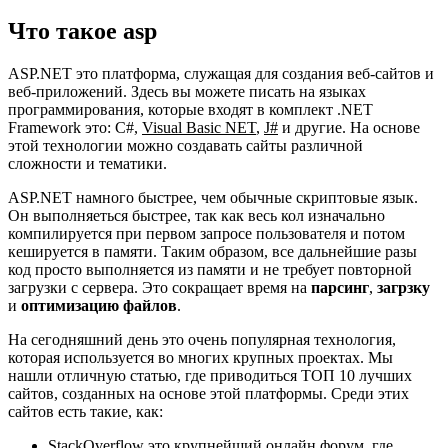
Что такое asp
ASP.NET это платформа, служащая для создания веб-сайтов и
веб-приложений. Здесь вы можете писать на языках
программирования, которые входят в комплект .NET
Framework это: C#,
Visual Basic NET
,
J#
и другие. На основе
этой технологии можно создавать сайты различной
сложности и тематики.
ASP.NET намного быстрее, чем обычные скриптовые язык.
Он выполняеться быстрее, так как весь кол изначально
компилируется при первом запросе пользователя и потом
кешируется в памяти. Таким образом, все дальнейшие разы
код просто выполняется из памяти и не требует повторной
загрузки с сервера. Это сокращает время на
парсинг
,
загрзку
и
оптимизацию файлов
.
На сегодняшний день это очень популярная технология,
которая используется во многих крупных проектах. Мы
нашли отличную статью, где приводиться ТОП 10 лучших
сайтов, созданных на основе этой платформы. Среди этих
сайтов есть такие, как:
StackOverflow это крупнейший онлайн форум, где