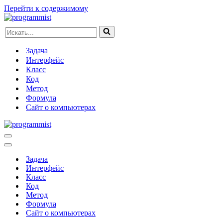
Перейти к содержимому
Искать...
Задача
Интерфейс
Класс
Код
Метод
Формула
Сайт о компьютерах
Меню
навигации
Меню
навигации
Задача
Интерфейс
Класс
Код
Метод
Формула
Сайт о компьютерах