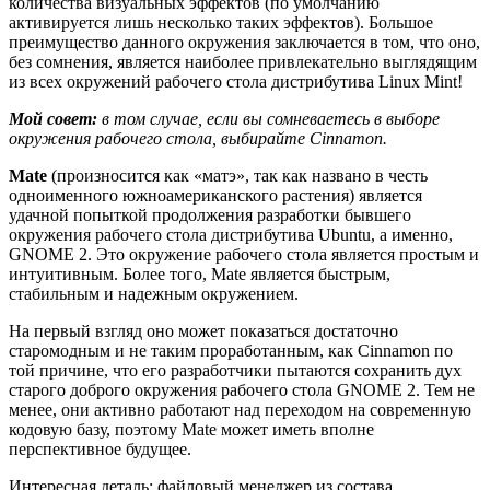
количества визуальных эффектов (по умолчанию
активируется лишь несколько таких эффектов). Большое
преимущество данного окружения заключается в том, что оно,
без сомнения, является наиболее привлекательно выглядящим
из всех окружений рабочего стола дистрибутива Linux Mint!
Мой совет:
в том случае, если вы сомневаетесь в выборе
окружения рабочего стола, выбирайте Cinnamon.
Mate
(произносится как «матэ», так как названо в честь
одноименного южноамериканского растения) является
удачной попыткой продолжения разработки бывшего
окружения рабочего стола дистрибутива Ubuntu, а именно,
GNOME 2. Это окружение рабочего стола является простым и
интуитивным. Более того, Mate является быстрым,
стабильным и надежным окружением.
На первый взгляд оно может показаться достаточно
старомодным и не таким проработанным, как Cinnamon по
той причине, что его разработчики пытаются сохранить дух
старого доброго окружения рабочего стола GNOME 2. Тем не
менее, они активно работают над переходом на современную
кодовую базу, поэтому Mate может иметь вполне
перспективное будущее.
Интересная деталь: файловый менеджер из состава