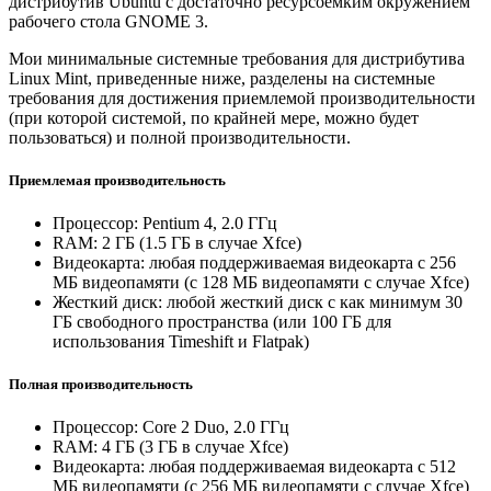
дистрибутив Ubuntu с достаточно ресурсоемким окружением
рабочего стола GNOME 3.
Мои минимальные системные требования для дистрибутива
Linux Mint, приведенные ниже, разделены на системные
требования для достижения приемлемой производительности
(при которой системой, по крайней мере, можно будет
пользоваться) и полной производительности.
Приемлемая производительность
Процессор: Pentium 4, 2.0 ГГц
RAM: 2 ГБ (1.5 ГБ в случае Xfce)
Видеокарта: любая поддерживаемая видеокарта с 256
МБ видеопамяти (с 128 МБ видеопамяти с случае Xfce)
Жесткий диск: любой жесткий диск с как минимум 30
ГБ свободного пространства (или 100 ГБ для
использования Timeshift и Flatpak)
Полная производительность
Процессор: Core 2 Duo, 2.0 ГГц
RAM: 4 ГБ (3 ГБ в случае Xfce)
Видеокарта: любая поддерживаемая видеокарта с 512
МБ видеопамяти (с 256 МБ видеопамяти с случае Xfce)