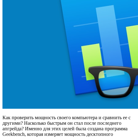
Как проверить мощность своего компьютера и сравнить ее с
другими? Насколько быстрым он стал после последнего
апгрейда? Именно для этих целей была создана программа
Geekbench, которая измеряет мощность десктопного