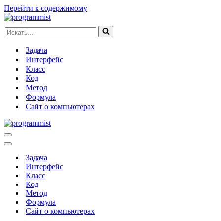
Перейти к содержимому
Искать...
Задача
Интерфейс
Класс
Код
Метод
Формула
Сайт о компьютерах
Меню
навигации
Меню
навигации
Задача
Интерфейс
Класс
Код
Метод
Формула
Сайт о компьютерах