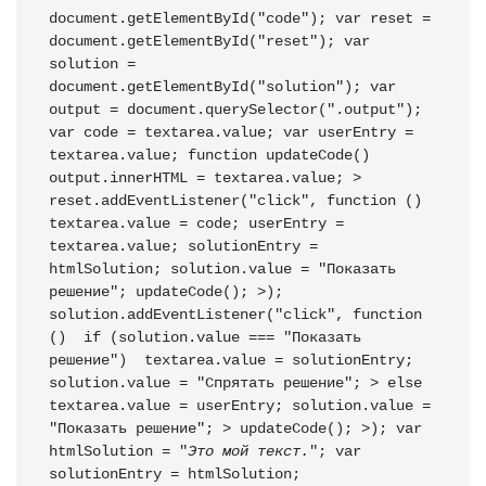
document
.
getElementById
(
"code"
)
;
var
 reset 
=
document
.
getElementById
(
"reset"
)
;
var
solution 
=
document
.
getElementById
(
"solution"
)
;
var
output 
=
 document
.
querySelector
(
".output"
)
;
var
 code 
=
 textarea
.
value
;
var
 userEntry 
=
textarea
.
value
;
function
updateCode
(
)
output
.
innerHTML 
=
 textarea
.
value
;
>
reset
.
addEventListener
(
"click"
,
function
(
)
textarea
.
value 
=
 code
;
 userEntry 
=
textarea
.
value
;
 solutionEntry 
=
htmlSolution
;
 solution
.
value 
=
"Показать 
решение"
;
updateCode
(
)
;
>
)
;
solution
.
addEventListener
(
"click"
,
function
(
)
if
(
solution
.
value 
===
"Показать 
решение"
)
 textarea
.
value 
=
 solutionEntry
;
solution
.
value 
=
"Спрятать решение"
;
>
else
textarea
.
value 
=
 userEntry
;
 solution
.
value 
=
"Показать решение"
;
>
updateCode
(
)
;
>
)
;
var
htmlSolution 
=
"
Это мой текст.
"
;
var
solutionEntry 
=
 htmlSolution
;