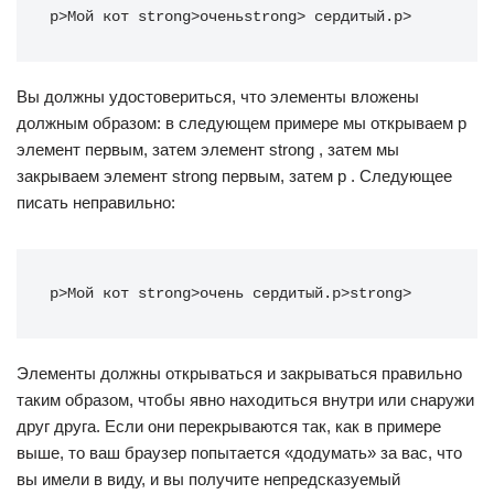
p
>
Мой кот 
strong
>
очень
strong
>
 сердитый.
p
>
Вы должны удостовериться, что элементы вложены
должным образом: в следующем примере мы открываем p
элемент первым, затем элемент strong , затем мы
закрываем элемент strong первым, затем p . Следующее
писать неправильно:
p
>
Мой кот 
strong
>
очень сердитый.
p
>
strong
>
Элементы должны открываться и закрываться правильно
таким образом, чтобы явно находиться внутри или снаружи
друг друга. Если они перекрываются так, как в примере
выше, то ваш браузер попытается «додумать» за вас, что
вы имели в виду, и вы получите непредсказуемый