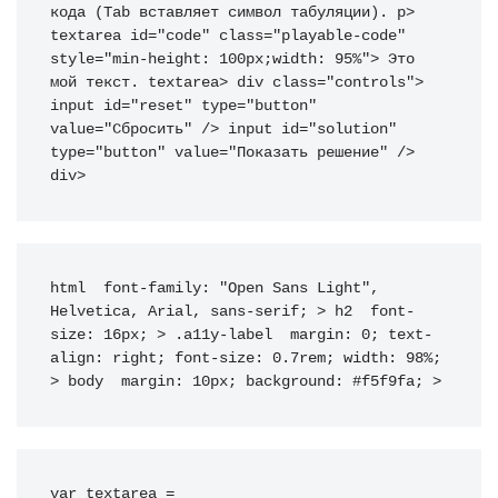
кода (Tab вставляет символ табуляции). 
p
>
textarea
id
=
"
code
"
class
=
"
playable-code
"
style
=
"
min-height
:
 100px
;
width
:
 95%
"
>
 Это 
мой текст. 
textarea
>
div
class
=
"
controls
"
>
input
id
=
"
reset
"
type
=
"
button
"
value
=
"
Сбросить
"
/>
input
id
=
"
solution
"
type
=
"
button
"
value
=
"
Показать решение
"
/>
div
>
html 
font-family
:
"Open Sans Light"
,
Helvetica
,
 Arial
,
 sans-serif
;
>
h2
font-
size
:
 16px
;
>
.a11y-label
margin
:
 0
;
text-
align
:
 right
;
font-size
:
 0.7rem
;
width
:
 98%
;
>
body
margin
:
 10px
;
background
:
 #f5f9fa
;
>
var textarea 
=