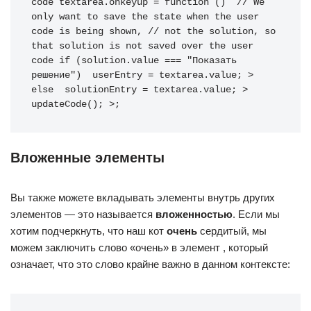
code
 textarea
.
onkeyup
=
function
(
)
// We 
only want to save the state when the user 
code is being shown,
// not the solution, so 
that solution is not saved over the user 
code
if
(
solution
.
value 
===
"Показать 
решение"
)
 userEntry 
=
 textarea
.
value
;
>
else
 solutionEntry 
=
 textarea
.
value
;
>
updateCode
(
)
;
>
;
Вложенные элементы
Вы также можете вкладывать элементы внутрь других
элементов — это называется
вложенностью
. Если мы
хотим подчеркнуть, что наш кот
очень
сердитый, мы
можем заключить слово «очень» в элемент , который
означает, что это слово крайне важно в данном контексте: