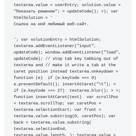
textarea
.
value 
=
 userEntry
;
 solution
.
value 
=
"Показать решение"
;
>
updateCode
(
)
;
>
)
;
var
htmlSolution 
=
'
Ссылка на мой любимый веб-сайт.
'
;
var
 solutionEntry 
=
 htmlSolution
;
textarea
.
addEventListener
(
"input"
,
updateCode
)
;
 window
.
addEventListener
(
"load"
,
updateCode
)
;
// stop tab key tabbing out of 
textarea and
// make it write a tab at the 
caret position instead
 textarea
.
onkeydown
=
function
(
e
)
if
(
e
.
keyCode 
===
9
)
e
.
preventDefault
(
)
;
insertAtCaret
(
"\t"
)
;
>
if
(
e
.
keyCode 
===
27
)
 textarea
.
blur
(
)
;
>
>
;
function
insertAtCaret
(
text
)
var
 scrollPos 
=
 textarea
.
scrollTop
;
var
 caretPos 
=
textarea
.
selectionStart
;
var
 front 
=
textarea
.
value
.
substring
(
0
,
 caretPos
)
;
var
back 
=
 textarea
.
value
.
substring
(
textarea
.
selectionEnd
,
textarea
.
value
.
length
,
)
;
 textarea
.
value 
=