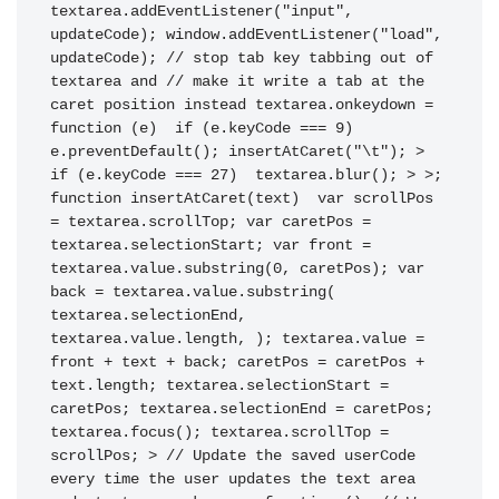
textarea
.
addEventListener
(
"input"
,
updateCode
)
;
 window
.
addEventListener
(
"load"
,
updateCode
)
;
// stop tab key tabbing out of 
textarea and
// make it write a tab at the 
caret position instead
 textarea
.
onkeydown
=
function
(
e
)
if
(
e
.
keyCode 
===
9
)
e
.
preventDefault
(
)
;
insertAtCaret
(
"\t"
)
;
>
if
(
e
.
keyCode 
===
27
)
 textarea
.
blur
(
)
;
>
>
;
function
insertAtCaret
(
text
)
var
 scrollPos 
=
 textarea
.
scrollTop
;
var
 caretPos 
=
textarea
.
selectionStart
;
var
 front 
=
textarea
.
value
.
substring
(
0
,
 caretPos
)
;
var
back 
=
 textarea
.
value
.
substring
(
textarea
.
selectionEnd
,
textarea
.
value
.
length
,
)
;
 textarea
.
value 
=
front 
+
 text 
+
 back
;
 caretPos 
=
 caretPos 
+
text
.
length
;
 textarea
.
selectionStart 
=
caretPos
;
 textarea
.
selectionEnd 
=
 caretPos
;
textarea
.
focus
(
)
;
 textarea
.
scrollTop 
=
scrollPos
;
>
// Update the saved userCode 
every time the user updates the text area 