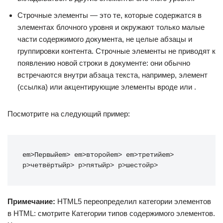
Строчные элементы — это те, которые содержатся в
элементах блочного уровня и окружают только малые
части содержимого документа, не целые абзацы и
группировки контента. Строчные элементы не приводят к
появлению новой строки в документе: они обычно
встречаются внутри абзаца текста, например, элемент
(ссылка) или акцентирующие элементы вроде или .
Посмотрите на следующий пример:
em
>
Первый
em
>
em
>
второй
em
>
em
>
третий
em
>
p
>
четвёртый
p
>
p
>
пятый
p
>
p
>
шестой
p
>
Примечание:
HTML5 переопределил категории элементов
в HTML: смотрите Категории типов содержимого элементов.