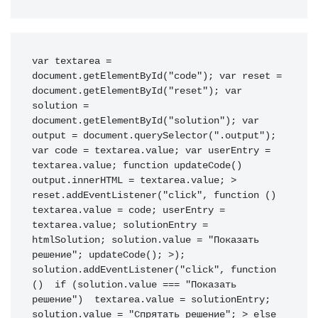
var textarea 
=
document
.
getElementById
(
"code"
)
;
var
 reset 
=
document
.
getElementById
(
"reset"
)
;
var
solution 
=
document
.
getElementById
(
"solution"
)
;
var
output 
=
 document
.
querySelector
(
".output"
)
;
var
 code 
=
 textarea
.
value
;
var
 userEntry 
=
textarea
.
value
;
function
updateCode
(
)
output
.
innerHTML 
=
 textarea
.
value
;
>
reset
.
addEventListener
(
"click"
,
function
(
)
textarea
.
value 
=
 code
;
 userEntry 
=
textarea
.
value
;
 solutionEntry 
=
htmlSolution
;
 solution
.
value 
=
"Показать 
решение"
;
updateCode
(
)
;
>
)
;
solution
.
addEventListener
(
"click"
,
function
(
)
if
(
solution
.
value 
===
"Показать 
решение"
)
 textarea
.
value 
=
 solutionEntry
;
solution
.
value 
=
"Спрятать решение"
;
>
else