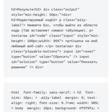
h2
>
Результат
h2
>
div
class
=
"
output
"
style
=
"
min-height
:
 50px
;
"
>
div
>
h2
>
Редактируемый код
h2
>
p
class
=
"
a11y-
label
"
>
 Нажмите Esc, чтобы выйти из области 
кода (Tab вставляет символ табуляции). 
p
>
textarea
id
=
"
code
"
class
=
"
input
"
style
=
"
min-
height
:
 100px
;
width
:
 95%
"
>
<
p
>
Ссылка на мой 
любимый веб-сайт.
<
/p
>
textarea
>
div
class
=
"
playable-buttons
"
>
input
id
=
"
reset
"
type
=
"
button
"
value
=
"
Сбросить
"
/>
input
id
=
"
solution
"
type
=
"
button
"
value
=
"
Показать 
решение
"
/>
div
>
html 
font-family
:
 sans-serif
;
>
h2
font-
size
:
 16px
;
>
.a11y-label
margin
:
 0
;
text-
align
:
 right
;
font-size
:
 0.7rem
;
width
:
 98%
;
>
body
margin
:
 10px
;
background
:
 #f5f9fa
;
>