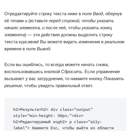
Отредактируйте строку текста ниже в поле
Ввод
, обернув
её тегами
и
(вставьте
перед строкой, чтобы
указать
начало элемента
, и
после неё, чтобы
указать конец
элемента
) — эти действия должны выделить строку
текста курсивом! Вы можете видеть изменения в реальном
времени в поле
Вывод
.
Если вы ошиблись, то всегда можете начать снова,
воспользовавшись кнопкой
Сбросить
. Если упражнение
вызывает у вас затруднения, то нажмите кнопку
Показать
решение
, чтобы увидеть правильный ответ.
h2
>
Результат
h2
>
div
class
=
"
output
"
style
=
"
min-height
:
 50px
;
"
>
div
>
h2
>
Редактируемый код
h2
>
p
class
=
"
a11y-
label
"
>
 Нажмите Esc, чтобы выйти из области 