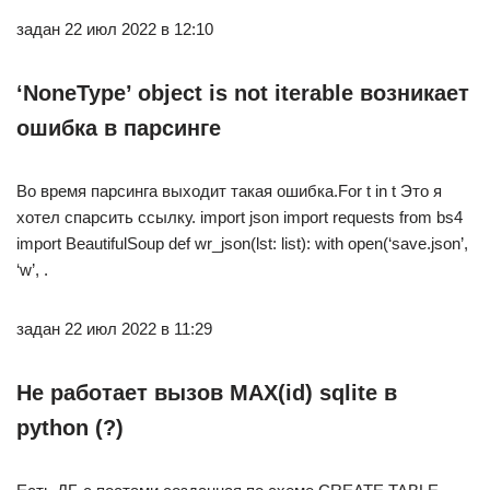
задан 22 июл 2022 в 12:10
‘NoneType’ object is not iterable возникает
ошибка в парсинге
Во время парсинга выходит такая ошибка.For t in t Это я
хотел спарсить ссылку. import json import requests from bs4
import BeautifulSoup def wr_json(lst: list): with open(‘save.json’,
‘w’, .
задан 22 июл 2022 в 11:29
Не работает вызов MAX(id) sqlite в
python (?)