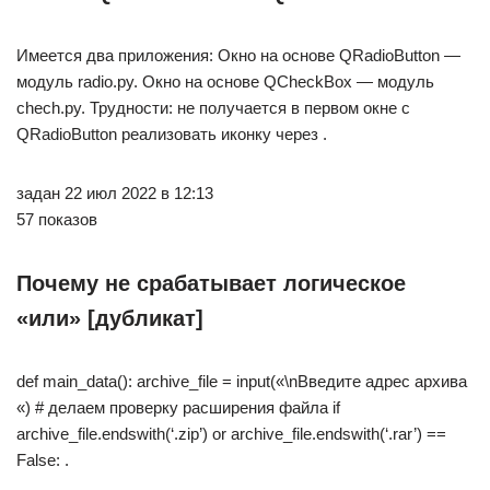
Имеется два приложения: Окно на основе QRadioButton —
модуль radio.py. Окно на основе QCheckBox — модуль
chech.py. Трудности: не получается в первом окне с
QRadioButton реализовать иконку через .
задан 22 июл 2022 в 12:13
57 показов
Почему не срабатывает логическое
«или» [дубликат]
def main_data(): archive_file = input(«\nВведите адрес архива
«) # делаем проверку расширения файла if
archive_file.endswith(‘.zip’) or archive_file.endswith(‘.rar’) ==
False: .