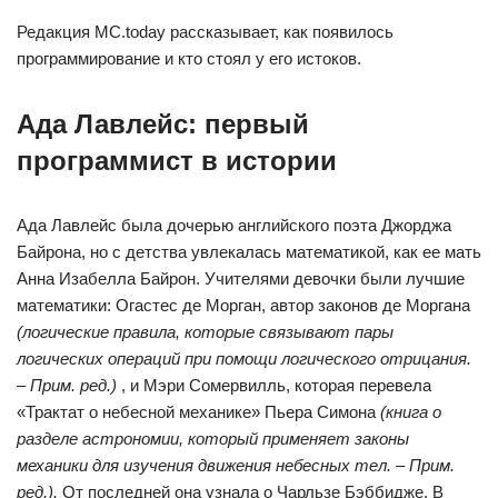
Редакция MC.today рассказывает, как появилось
программирование и кто стоял у его истоков.
Ада Лавлейс: первый
программист в истории
Ада Лавлейс была дочерью английского поэта Джорджа
Байрона, но с детства увлекалась математикой, как ее мать
Анна Изабелла Байрон. Учителями девочки были лучшие
математики: Огастес де Морган, автор законов де Моргана
(логические правила, которые связывают пары
логических операций при помощи логического отрицания.
– Прим. ред.)
, и Мэри Сомервилль, которая перевела
«Трактат о небесной механике» Пьера Симона
(книга о
разделе астрономии, который применяет законы
механики для изучения движения небесных тел. – Прим.
ред.).
От последней она узнала о Чарльзе Бэббидже. В