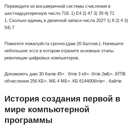
Переведите из восьмеричной системы счисления в
шестнадцатеричную число 718. 1) E4 2) 47 3) 39 4) 71​
1. Сколько единиц в двоичной записи числа 202? 1) 8 2) 4 3)
54) 7​
Помогите пожалуйста срочно.(дам 20 баллов.). Напишите
небольшое эссе в котором отразите основные этапы
революции цифровых компьютеров.
Допоможіть даю 30 балів 45= . бiтiв 3 кб=. бiтiв 2мБ=. бİTİB
обчислення 256 КБ=. МБ 4 МБ=. КБ 614400бітів= . байтів
История создания первой в
мире компьютерной
программы