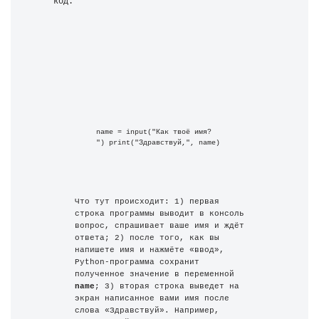
код:
name = input("Как твоё имя? 
") print("Здравствуй,", name)
Что тут происходит: 1) первая 
строка программы выводит в консоль 
вопрос, спрашивает ваше имя и ждёт 
ответа; 2) после того, как вы 
напишете имя и нажмёте «ввод», 
Python-программа сохранит 
полученное значение в переменной 
name
; 3) вторая строка выведет на 
экран написанное вами имя после 
слова «Здравствуй». Например, 