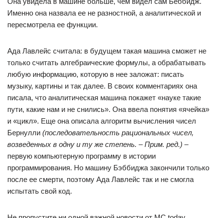
Она увидела в машине больше, чем видел сам Беббидж.
Именно она назвала ее не разностной, а аналитической и
пересмотрела ее функции.
Ада Лавлейс считала: в будущем такая машина сможет не
только считать алгебраические формулы, а обрабатывать
любую информацию, которую в нее заложат: писать
музыку, картины и так далее. В своих комментариях она
писала, что аналитическая машина покажет «науке такие
пути, какие нам и не снились». Она ввела понятия «ячейка»
и «цикл». Еще она описала алгоритм вычисления чисел
Бернулли
(последовательность рациональных чисел,
возведенных в одну и ту же степень. – Прим. ред.)
–
первую компьютерную программу в истории
программирования. Но машину Бэббиджа закончили только
после ее смерти, поэтому Ада Лавлейс так и не смогла
испытать свой код.
Не пропустите ни одной важной новости от MC.today