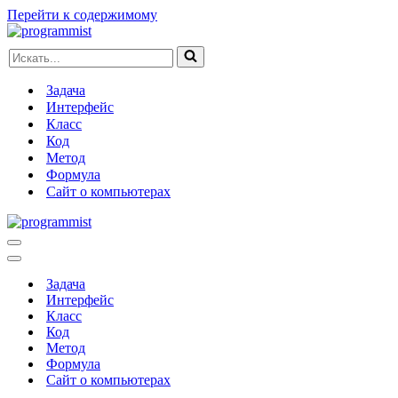
Перейти к содержимому
Искать...
Задача
Интерфейс
Класс
Код
Метод
Формула
Сайт о компьютерах
Меню
навигации
Меню
навигации
Задача
Интерфейс
Класс
Код
Метод
Формула
Сайт о компьютерах