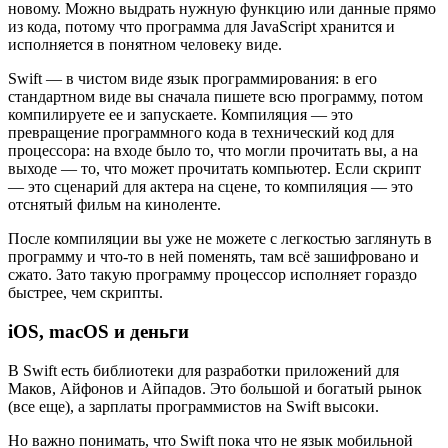
новому. Можно выдрать нужную функцию или данные прямо
из кода, потому что программа для JavaScript хранится и
исполняется в понятном человеку виде.
Swift — в чистом виде язык программирования: в его
стандартном виде вы сначала пишете всю программу, потом
компилируете ее и запускаете. Компиляция — это
превращение программного кода в технический код для
процессора: на входе было то, что могли прочитать вы, а на
выходе — то, что может прочитать компьютер. Если скрипт
— это сценарий для актера на сцене, то компиляция — это
отснятый фильм на киноленте.
После компиляции вы уже не можете с легкостью заглянуть в
программу и что-то в ней поменять, там всё зашифровано и
сжато. Зато такую программу процессор исполняет гораздо
быстрее, чем скрипты.
iOS, macOS и деньги
В Swift есть библиотеки для разработки приложений для
Маков, Айфонов и Айпадов. Это большой и богатый рынок
(все еще), а зарплаты программистов на Swift высоки.
Но важно понимать, что Swift пока что не язык мобильной