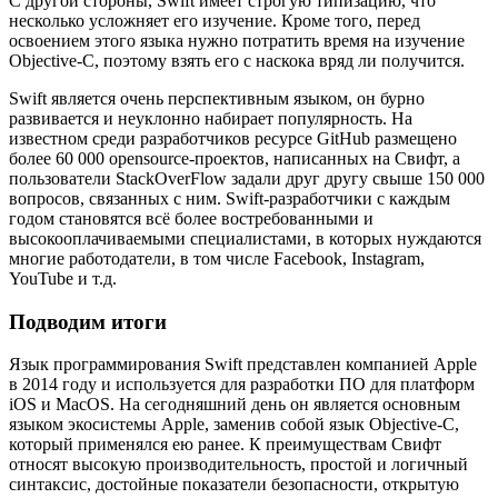
С другой стороны, Swift имеет строгую типизацию, что
несколько усложняет его изучение. Кроме того, перед
освоением этого языка нужно потратить время на изучение
Objective-C, поэтому взять его с наскока вряд ли получится.
Swift является очень перспективным языком, он бурно
развивается и неуклонно набирает популярность. На
известном среди разработчиков ресурсе GitHub размещено
более 60 000 opensource-проектов, написанных на Свифт, а
пользователи StackOverFlow задали друг другу свыше 150 000
вопросов, связанных с ним. Swift-разработчики с каждым
годом становятся всё более востребованными и
высокооплачиваемыми специалистами, в которых нуждаются
многие работодатели, в том числе Facebook, Instagram,
YouTube и т.д.
Подводим итоги
Язык программирования Swift представлен компанией Apple
в 2014 году и используется для разработки ПО для платформ
iOS и MacOS. На сегодняшний день он является основным
языком экосистемы Apple, заменив собой язык Objective-C,
который применялся ею ранее. К преимуществам Свифт
относят высокую производительность, простой и логичный
синтаксис, достойные показатели безопасности, открытую