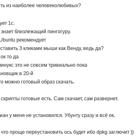
ать из наиболее человеколюбивых?
ет 1с.
е знает близлежащий пингогуру.
С Ubuntu рекомендует
поставить 3 кликами мыши как Венду, ведь да?
 ок то да
линукс это не совсем тривиально пока
ановщик в 20-й
 то можно готовый образ скачать.
 скрипты готовые есть. Сам скачает, сам развернет.
иан у меня не установился. Убунту сразу и всё ок.
 что проще переустановить ось будет ибо dpkg заглючит ))