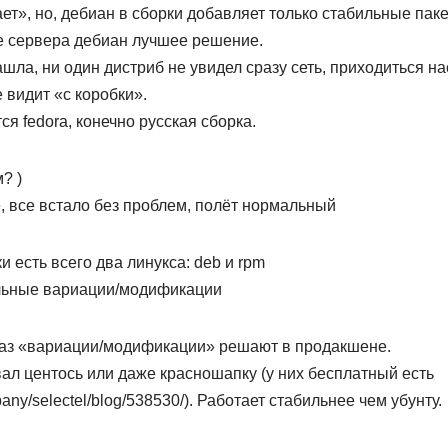
ает», но, дебиан в сборки добавляет только стабильные пак
ве сервера дебиан лучшее решение.
ашла, ни один дистриб не увидел сразу сеть, приходиться н
 видит «с коробки».
я fedora, конечно русская сборка.
? )
е, все встало без проблем, полёт нормальный
и есть всего два линукса: deb и rpm
льные вариации/модификации
к раз «вариации/модификации» решают в продакшене.
ал центось или даже красношапку (у них бесплатный есть
pany/selectel/blog/538530/). Работает стабильнее чем убунту.