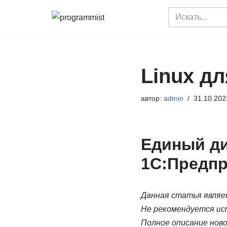
Перейти
к
содержимому
Linux дл
автор:
admin
31.10.202
Единый д
1С:Предпр
Данная статья являе
Не рекомендуется ис
Полное описание нов