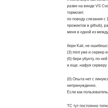
разве на винде VS Cod
тормозит.
по поводу слезания с 
прожектов в github), 
меня в одной из между
бери Kali, не ошибешс
(3) mint уже и сервер 
(0) бери убунту, по не
и еще. нафуя серверу 
(0) Опыта нет с линук
непринужденно.
Если как пользователь,
ТС тут постоянно топил