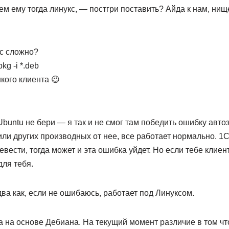
чем ему тогда линукс, — постгри поставить? Айда к нам, ни
кс сложно?
kg -i *.deb
кого клиента 😉
Ubuntu не бери — я так и не смог там победить ошибку авто
или других производных от нее, все работает нормально. 1
вести, тогда может и эта ошибка уйдет. Но если тебе клиен
для тебя.
два как, если не ошибаюсь, работает под Линуксом.
на на основе Дебиана. На текущий момент различие в том чт