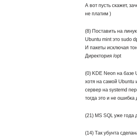
А вот пусть скажет, за
не платим )
(8) Поставить на лину
Ubuntu mint это sudo dp
И пакеты исключая тон
Директория /opt
(0) KDE Neon на базе 
хотя на самой Ubuntu 
сервер на systemd пере
тогда это и не ошибка 
(21) MS SQL уже года 
(14) Так убунта сдела