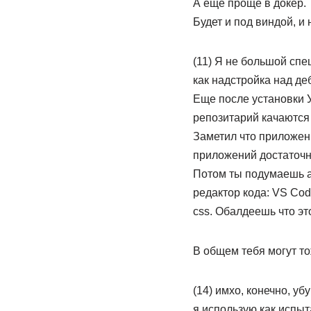
А ещё проще в докер.
Будет и под виндой, и
(11) Я не большой спе
как надстройка над де
Еще после установки 
репозитарий качаются 
Заметил что приложени
приложений достаточн
Потом ты подумаешь а
редактор кода: VS Cod
css. Обалдеешь что эт
В общем тебя могут то
(14) имхо, конечно, уб
я использую как испыт