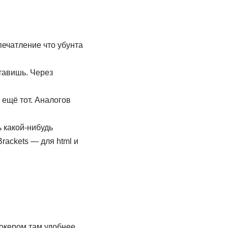
печатление что убунта
тавишь. Через
 ещё тот. Аналогов
 какой-нибудь
rackets — для html и
докером там удобнее.