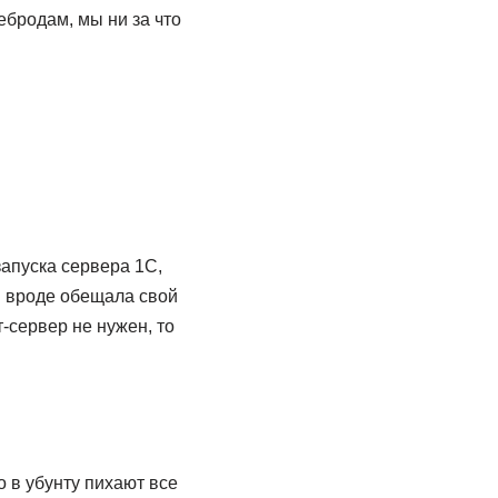
щебродам, мы ни за что
запуска сервера 1С,
С вроде обещала свой
т-сервер не нужен, то
о в убунту пихают все