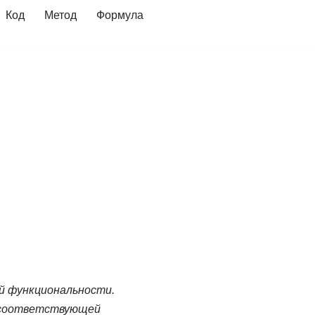
Код
Метод
Формула
й функциональности.
к соответствующей