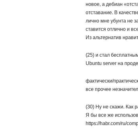
новое, а дебиан «отст
отставание. В качест
лично мне убунта не з
ставится отлично и все
Из альтернатив нравитс
(25) и стал бесплатным
Ubuntu server на прод
фактически/практическ
все прочее незначите
(30) Ну не скажи. Ка
Я бы все же использов
https://habr.com/ru/com