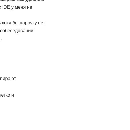
х IDE у меня не
 хотя бы парочку пет
 собеседовании.
.
упирают
легко и