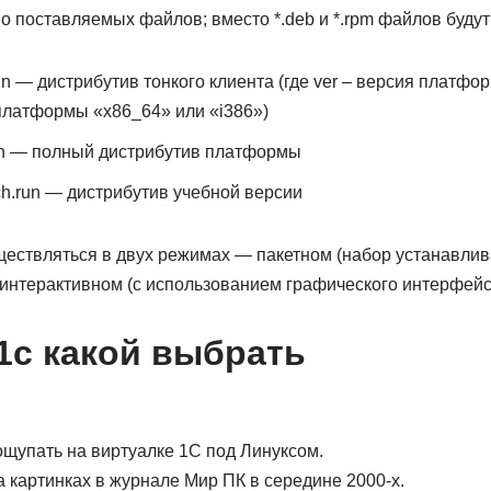
о поставляемых файлов; вместо *.deb и *.rpm файлов буду
.run — дистрибутив тонкого клиента (где ver – версия платфо
 платформы «x86_64» или «i386»)
.run — полный дистрибутив платформы
arch.run — дистрибутив учебной версии
ществляться в двух режимах — пакетном (набор устанавли
 интерактивном (с использованием графического интерфейс
 1с какой выбрать
ощупать на виртуалке 1С под Линуксом.
а картинках в журнале Мир ПК в середине 2000-х.