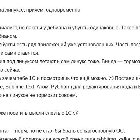
 на линуксе, причем, одновременно
циалист, но пакеты у дебиана и убунты одинаковые. Такое в
бианом.
Убунты есть ряд приложений уже установленных. Часть пос
и сами ставятся.
я под линуксом летают и сам линукс тоже. Винда — тормоз
о сейчас.
 зачем тебе 1С и посмотришь что ещё можно. 🙂 Поставишь
e, Sublime Text, Атом, PyCharm для редактирования кода и B
о на линуксе не тормозит совсем.
же посетить мысли слезть с 1С 🙂
унта — норм, но не стал бы брать ее как основную ОС.
ательный полигон для всякой хрени типа rabbitmq, kafka, с 