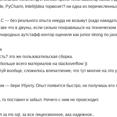
e, PyCharm, IntellijIdea тормозят? ни одна из перечисленны
1С — без реального опыта никуда не возьмут (надо накидать
разве что в джуны, если сильно понравишься на техническом
народных аутстафф контор оценили как junior strong по java
я
есть? это же пользовательская сборка.
й больше всего материалов на stackoverflow ))
гуй вообще, сложилось впечатление, что тут многие на это 
сом — бери Убунту. Опыт появится быстро, но получишь его 
 то поставил и забыл. Ничего с ним не происходит.
 за ms sql, за все лицензионное, ака надежное..