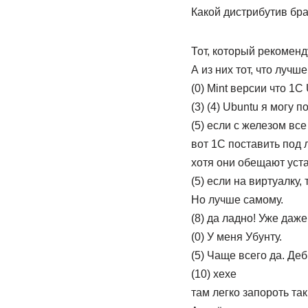
Какой дистрибутив бр
Тот, который рекоменду
А из них тот, что лучш
(0) Mint версии что 1
(3) (4) Ubuntu я могу 
(5) если с железом все
вот 1С поставить под 
хотя они обещают уст
(5) если на виртуалку,
Но лучше самому.
(8) да ладно! Уже даже
(0) У меня Убунту.
(5) Чаще всего да. Деб
(10) хехе
там легко запороть так