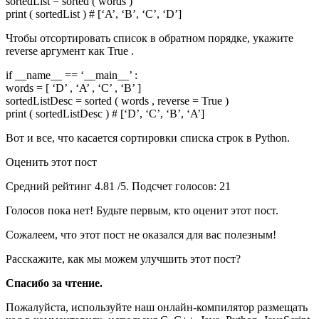
sortedList = sorted ( words )
print ( sortedList ) # [‘A’, ‘B’, ‘C’, ‘D’]
Чтобы отсортировать список в обратном порядке, укажите
reverse аргумент как True .
if __name__ == ‘__main__’ :
words = [ ‘D’ , ‘A’ , ‘C’ , ‘B’ ]
sortedListDesc = sorted ( words , reverse = True )
print ( sortedListDesc ) # [‘D’, ‘C’, ‘B’, ‘A’]
Вот и все, что касается сортировки списка строк в Python.
Оценить этот пост
Средний рейтинг 4.81 /5. Подсчет голосов: 21
Голосов пока нет! Будьте первым, кто оценит этот пост.
Сожалеем, что этот пост не оказался для вас полезным!
Расскажите, как мы можем улучшить этот пост?
Спасибо за чтение.
Пожалуйста, используйте наш онлайн-компилятор размещать