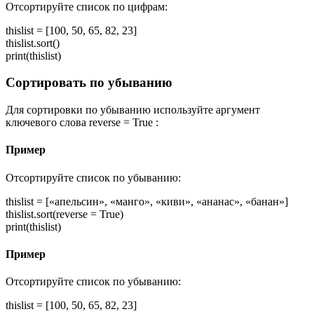
Отсортируйте список по цифрам:
thislist = [100, 50, 65, 82, 23]
thislist.sort()
print(thislist)
Сортировать по убыванию
Для сортировки по убыванию используйте аргумент
ключевого слова reverse = True :
Пример
Отсортируйте список по убыванию:
thislist = [«апельсин», «манго», «киви», «ананас», «банан»]
thislist.sort(reverse = True)
print(thislist)
Пример
Отсортируйте список по убыванию:
thislist = [100, 50, 65, 82, 23]