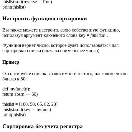
thislist.sort(reverse = True)
print(thislist)
Настроить функцию сортировки
Вы также можете настроить свою собственную функцию,
используя аргумент ключевого слова key =
function
.
Функция вернет число, которое будет использоваться для
сортировки списка (сначала наименьшее число):
Пример
Отсортируйте список в зависимости от того, насколько число
близко к 50:
def myfunc(n):
return abs(n — 50)
thislist = [100, 50, 65, 82, 23]
thislist.sort(key = myfunc)
print(thislist)
Сортировка без учета регистра