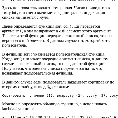
Здесь пользователь вводит номер поля. Число приводится к
типу int , и из него вычитается единица, т. к. индексация
списка начинается с нуля.
Далее определяется функция sort_col() . Ей передается
аргумент i , а она возвращает n -ый элемент этого аргумента.
Так, если этой функции передать вложенный список, то она
вернет его n -й элемент. В данном случае тот, который хотел
пользователь.
В функции sort() указывается пользовательская функция.
Когда sort() извлекает очередной элемент списка, в данном
случае — вложенный список, то передает этой функции.
Получается, что элемент списка подменяется на то, что
возвращает пользовательская функция.
В данном случае если пользователь заказывает сортировку по
второму столбцу, вывод будет таким:
Сортировать по имени (1), возрасту (2), росту (3), весу
Можно не определять обычную функцию, а использовать
lambda-функцию:
a = [['петя',10,130,35], ['вася',11,135,39], ['женя',9,