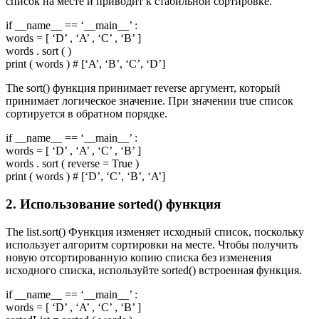
список на месте и приводит к стабильной сортировке.
if __name__ == ‘__main__’ :
words = [ ‘D’ , ‘A’ , ‘C’ , ‘B’ ]
words . sort ( )
print ( words ) # [‘A’, ‘B’, ‘C’, ‘D’]
The sort() функция принимает reverse аргумент, который
принимает логическое значение. При значении true список
сортируется в обратном порядке.
if __name__ == ‘__main__’ :
words = [ ‘D’ , ‘A’ , ‘C’ , ‘B’ ]
words . sort ( reverse = True )
print ( words ) # [‘D’, ‘C’, ‘B’, ‘A’]
2. Использование sorted() функция
The list.sort() Функция изменяет исходный список, поскольку
использует алгоритм сортировки на месте. Чтобы получить
новую отсортированную копию списка без изменения
исходного списка, используйте sorted() встроенная функция.
if __name__ == ‘__main__’ :
words = [ ‘D’ , ‘A’ , ‘C’ , ‘B’ ]