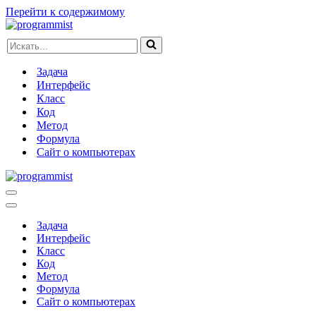
Перейти к содержимому
Искать...
Задача
Интерфейс
Класс
Код
Метод
Формула
Сайт о компьютерах
Меню
навигации
Меню
навигации
Задача
Интерфейс
Класс
Код
Метод
Формула
Сайт о компьютерах