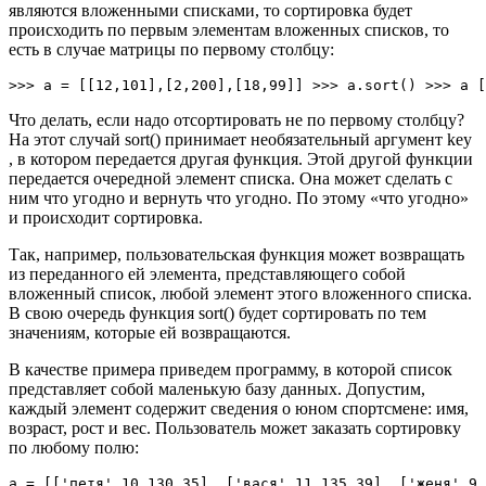
являются вложенными списками, то сортировка будет
происходить по первым элементам вложенных списков, то
есть в случае матрицы по первому столбцу:
>>> a = [[12,101],[2,200],[18,99]] >>> a.sort() >>> a [
Что делать, если надо отсортировать не по первому столбцу?
На этот случай sort() принимает необязательный аргумент key
, в котором передается другая функция. Этой другой функции
передается очередной элемент списка. Она может сделать с
ним что угодно и вернуть что угодно. По этому «что угодно»
и происходит сортировка.
Так, например, пользовательская функция может возвращать
из переданного ей элемента, представляющего собой
вложенный список, любой элемент этого вложенного списка.
В свою очередь функция sort() будет сортировать по тем
значениям, которые ей возвращаются.
В качестве примера приведем программу, в которой список
представляет собой маленькую базу данных. Допустим,
каждый элемент содержит сведения о юном спортсмене: имя,
возраст, рост и вес. Пользователь может заказать сортировку
по любому полю:
a = [['петя',10,130,35], ['вася',11,135,39], ['женя',9,