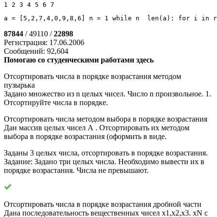
1 2 3 4 5 6 7
a 
=
[
5
,
2
,
7
,
4
,
0
,
9
,
8
,
6
]
 n 
=
1
while
 n 
len
(
a
)
: 
for
 i 
in
r
87844
/ 49110 /
22898
Регистрация: 17.06.2006
Сообщений: 92,604
Помогаю со студенческими работами здесь
Отсортировать числа в порядке возрастания методом
пузырька
Задано множество из n целых чисел. Число n произвольное. 1.
Отсортируйте числа в порядке.
Отсортировать числа методом выбора в порядке возрастания
Дан массив целых чисел А . Отсортировать их методом
выбора в порядке возрастания (оформить в виде.
Заданы 3 целых числа, отсортировать в порядке возрастания.
Задание: Задано три целых числа. Необходимо вывести их в
порядке возрастания. Числа не превышают.
Отсортировать числа в порядке возрастания дробной части
Дана последовательность вещественных чисел x1,x2,x3. xN с