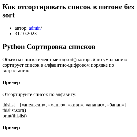
Как отсортировать список в питоне без
sort
автор:
admin
31.10.2023
Python Сортировка списков
Объекты списка имеют метод sort() который по умолчанию
сортирует список в алфавитно-цифровом порядке по
возрастанию:
Пример
Отсортируйте список по алфавиту:
thislist = [«апельсин», «манго», «киви», «ананас», «банан»]
thislist.sort()
print(thislist)
Пример