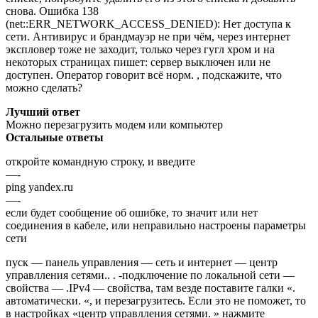
снова. Ошибка 138
(net::ERR_NETWORK_ACCESS_DENIED): Нет доступа к
сети. Антивирус и брандмауэр не при чём, через интернет
экспловер тоже не заходит, только через гугл хром и на
некоторых страницах пишет: сервер выключен или не
доступен. Оператор говорит всё норм. , подскажите, что
можно сделать?
Лучший ответ
Можно перезагрузить модем или компьютер
Остальные ответы
откройте командную строку, и введите
—-
ping yandex.ru
—-
если будет сообщение об ошибке, то значит или нет
соединения в кабеле, или неправильно настроены параметры
сети
пуск — панель управления — сеть и интернет — центр
управлления сетями.. . -подключение по локальной сети —
свойства — .IPv4 — свойства, там везде поставите галки «.
автоматически. «, и перезагрузитесь. Если это не поможет, то
в настройках «центр управлления сетями. » нажмите