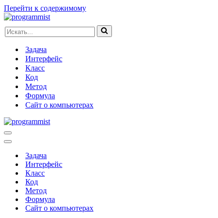
Перейти к содержимому
Искать...
Задача
Интерфейс
Класс
Код
Метод
Формула
Сайт о компьютерах
Меню
навигации
Меню
навигации
Задача
Интерфейс
Класс
Код
Метод
Формула
Сайт о компьютерах