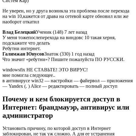
Систем Кар)
Не уверен, но у друга возникла эта проблема после перехода
на win 10,кажется от драва на сетевой карте обновил или же
наоборот откатил
Влад Белецкий
Ученик (148) 7 лет назад
У меня тожепослеперехода на виндовс 10 такая херня,
подскажите что делать
Ребутни интернет.
Галимжан Юнусов
Знаток (330) 1 год назад
Что значит «ребутни»? Пишите пожалуйста ПО РУССКИ.
windowsfix НЕ СТАВЬТЕ! ЭТО ВИРУС!
мне помогла следующее..
в антивирусе win32 — настройки — файервол — приложения
— Yandex (. ) Alice — редактировать — полный доступ
Почему и кем блокируется доступ в
Интернет: брандмауэр, антивирус или
администратор
Установить причину, по которой доступ в Интернет
заблокирован, не так уж сложно. А для ее устранения