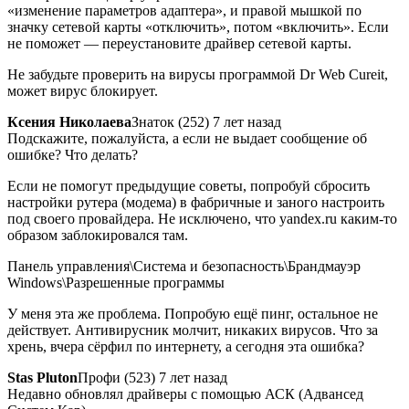
«изменение параметров адаптера», и правой мышкой по
значку сетевой карты «отключить», потом «включить». Если
не поможет — переустановите драйвер сетевой карты.
Не забудьте проверить на вирусы программой Dr Web Cureit,
может вирус блокирует.
Ксения Николаева
Знаток (252) 7 лет назад
Подскажите, пожалуйста, а если не выдает сообщение об
ошибке? Что делать?
Если не помогут предыдущие советы, попробуй сбросить
настройки рутера (модема) в фабричные и заного настроить
под своего провайдера. Не исключено, что yandex.ru каким-то
образом заблокировался там.
Панель управления\Система и безопасность\Брандмауэр
Windows\Разрешенные программы
У меня эта же проблема. Попробую ещё пинг, остальное не
действует. Антивирусник молчит, никаких вирусов. Что за
хрень, вчера сёрфил по интернету, а сегодня эта ошибка?
Stas Pluton
Профи (523) 7 лет назад
Недавно обновлял драйверы с помощью АСК (Адвансед