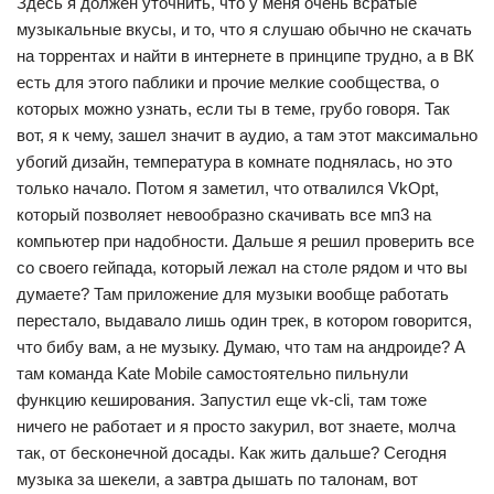
Здесь я должен уточнить, что у меня очень всратые
музыкальные вкусы, и то, что я слушаю обычно не скачать
на торрентах и найти в интернете в принципе трудно, а в ВК
есть для этого паблики и прочие мелкие сообщества, о
которых можно узнать, если ты в теме, грубо говоря. Так
вот, я к чему, зашел значит в аудио, а там этот максимально
убогий дизайн, температура в комнате поднялась, но это
только начало. Потом я заметил, что отвалился VkOpt,
который позволяет невообразно скачивать все мп3 на
компьютер при надобности. Дальше я решил проверить все
со своего гейпада, который лежал на столе рядом и что вы
думаете? Там приложение для музыки вообще работать
перестало, выдавало лишь один трек, в котором говорится,
что бибу вам, а не музыку. Думаю, что там на андроиде? А
там команда Kate Mobile самостоятельно пильнули
функцию кеширования. Запустил еще vk-cli, там тоже
ничего не работает и я просто закурил, вот знаете, молча
так, от бесконечной досады. Как жить дальше? Сегодня
музыка за шекели, а завтра дышать по талонам, вот