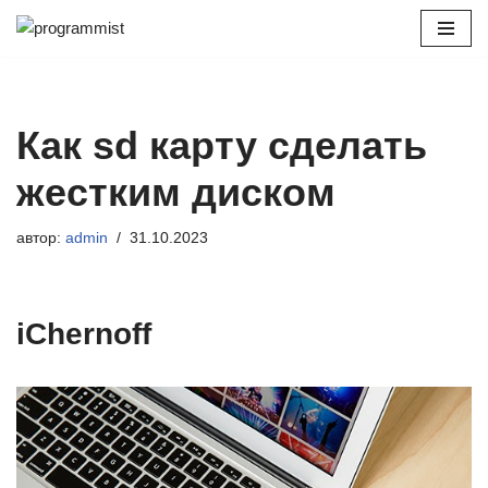
Перейти
к
содержимому
Как sd карту сделать
жестким диском
автор:
admin
31.10.2023
iChernoff