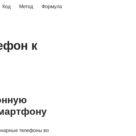
Код
Метод
Формула
ефон к
онную
смартфону
онарные телефоны во