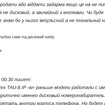
родати або віддати задарма якщо це на не пи
 не дисковий, а звичайний з кнопками. Чи буде
 знаю бо у нього імпульсний а не тональний н
трібно саме під дисковий набір.
ь
3 00:30 пишет:
tex TAU-8.IP -w» раньше модели работали с и
 критично именно дисковый номеронабиратель
рятать внутри корпуса телефона. Но будет