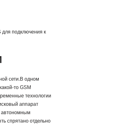
 для подключения к
M
ной сети.В одном
 какой-то GSM
овременные технологии
исковый аппарат
ь автономным
ыть спрятано отдельно