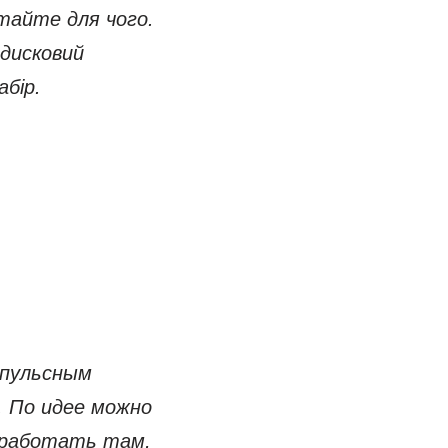
тайте для чого.
 дисковий
абір.
мпульсным
. По идее можно
 работать там,