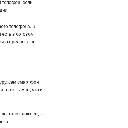
й телефон, если
ции.
вого телефона. В
 есть в сотовом
льно вредно, я не
уру, сам смартфон
и то же самое, что и
нок стало сложнее, —
вот я