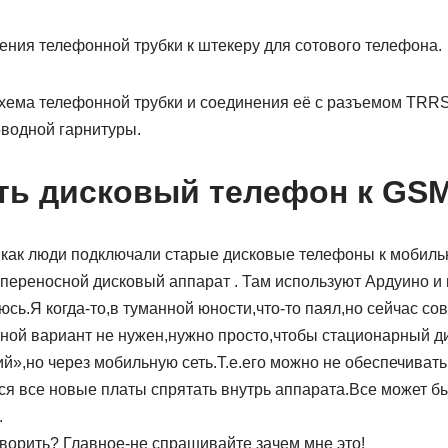
ения телефонной трубки к штекеру для сотового телефона.
схема телефонной трубки и соединения её с разъемом TRRS
водной гарнитуры.
ь дисковый телефон к GS
,как люди подключали старые дисковые телефоны к мобиль
 переносной дисковый аппарат . Там используют Ардуино и
сь.Я когда-то,в туманной юности,что-то паял,но сейчас с
ной вариант не нужен,нужно просто,чтобы стационарный д
ий»,но через мобильную сеть.Т.е.его можно не обеспечиват
ся все новые платы спрятать внутрь аппарата.Все может б
.
творить? Главное-не спрашивайте зачем мне это!