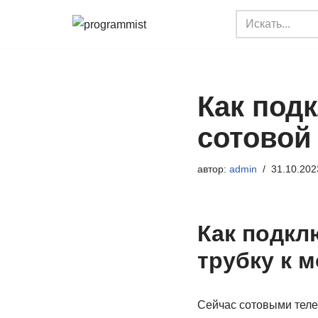
Перейти
к
содержимому
Как под
сотовой
автор:
admin
31.10.202
Как подкл
трубку к 
Сейчас сотовыми теле