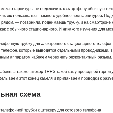
 вместо гарнитуры не подключить к смартфону обычную тел
ях ею пользоваться намного удобнее чем гарнитурой. Подк
 рядом, — позвонили, поднимаешь трубку, и на смартфоне 
ак с обычного стационарного. И никакого изучения для мозг
лефонную трубку для электронного стационарного телефонн
 телефон, которые выводятся отдельными проводниками. Т
нным аппаратом кабелем через четырехконтактный разьем.
кабеля, а так же штекер TRRS такой как у проводной гарнит
зделываем этот конец кабеля и припаиваем проводки к раз
ьная схема