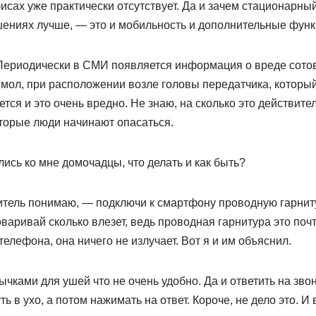
исах уже практически отсутствует. Да и зачем стационарны
шениях лучше, — это и мобильность и дополнительные функ
. Периодически в СМИ появляется информация о вреде сото
 мол, при расположении возле головы передатчика, который
тся и это очень вредно. Не знаю, на сколько это действите
оторые люди начинают опасаться.
лись ко мне домочадцы, что делать и как быть?
битель понимаю, — подключи к смартфону проводную гарнит
варивай сколько влезет, ведь проводная гарнитура это почт
телефона, она ничего не излучает. Вот я и им объяснил.
тычками для ушей что не очень удобно. Да и ответить на зво
ть в ухо, а потом нажимать на ответ. Короче, не дело это. И 