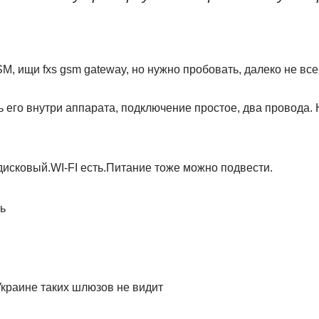
.
M, ищи fxs gsm gateway, но нужно пробовать, далеко не вс
ь его внутри аппарата, подключение простое, два провода.
дисковый.WI-FI есть.Питание тоже можно подвести.
ь
Украине таких шлюзов не видит