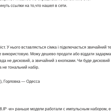
нуть ссылки на то,что нашел в сети.
ст. У нього вставляється сімка і підключається звичайний т
не використовую. Можу дешево продати або віддати задарма
вда не дисковий, а звичайний з кнопками. Чи буде дисковий
а не тональний набір.
м), Горловка — Одесса
-8.IP -w» раньше модели работали с импульсным набором, 