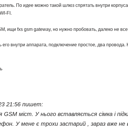
атель. По идее можно такой шлюз спрятать внутри корпуса
WI-FI.
M, ищи fxs gsm gateway, но нужно пробовать, далеко не вс
ь его внутри аппарата, подключение простое, два провода.
ь
023 21:56 пишет:
 GSM міст. У нього вставляється сімка і під
фон. У мене є трохи застарий , зараз вже не