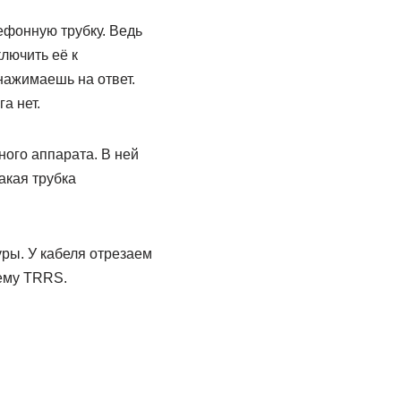
ефонную трубку. Ведь
лючить её к
нажимаешь на ответ.
а нет.
ого аппарата. В ней
акая трубка
уры. У кабеля отрезаем
ъему TRRS.