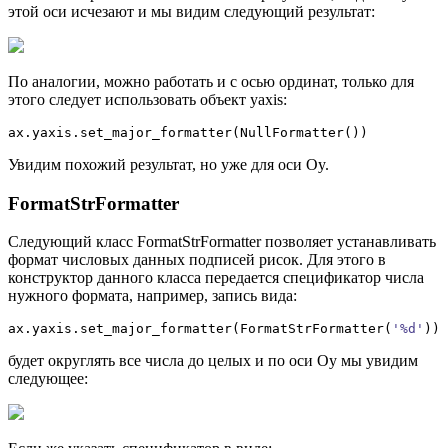
этой оси исчезают и мы видим следующий результат:
По аналогии, можно работать и с осью ординат, только для
этого следует использовать объект yaxis:
ax.
yaxis
.
set_major_formatter
(
NullFormatter
(
)
)
Увидим похожий результат, но уже для оси Oy.
FormatStrFormatter
Следующий класс FormatStrFormatter позволяет устанавливать
формат числовых данных подписей рисок. Для этого в
конструктор данного класса передается спецификатор числа
нужного формата, например, запись вида:
ax.
yaxis
.
set_major_formatter
(
FormatStrFormatter
(
'%d'
)
)
будет округлять все числа до целых и по оси Oy мы увидим
следующее: