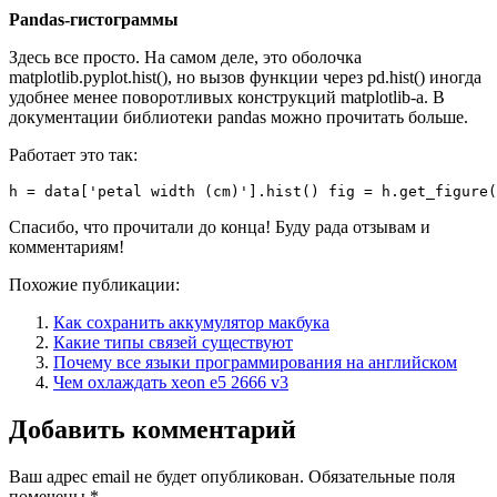
Pandas-гистограммы
Здесь все просто. На самом деле, это оболочка
matplotlib.pyplot.hist(), но вызов функции через pd.hist() иногда
удобнее менее поворотливых конструкций matplotlib-a. В
документации библиотеки pandas можно прочитать больше.
Работает это так:
h = data['petal width (cm)'].hist() fig = h.get_figure(
Спасибо, что прочитали до конца! Буду рада отзывам и
комментариям!
Похожие публикации:
Как сохранить аккумулятор макбука
Какие типы связей существуют
Почему все языки программирования на английском
Чем охлаждать xeon e5 2666 v3
Добавить комментарий
Ваш адрес email не будет опубликован.
Обязательные поля
помечены
*