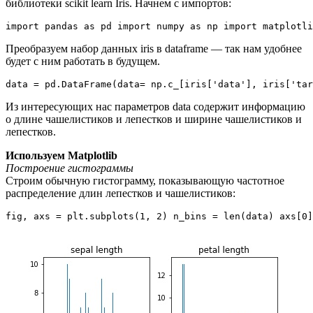
библиотеки scikit learn Iris. Начнем c импортов:
import pandas as pd import numpy as np import matplotli
Преобразуем набор данных iris в dataframe — так нам удобнее
будет с ним работать в будущем.
data = pd.DataFrame(data= np.c_[iris['data'], iris['ta
Из интересующих нас параметров data содержит информацию
о длине чашелистиков и лепестков и ширине чашелистиков и
лепестков.
Используем Matplotlib
Построение гистограммы
Cтроим обычную гистограмму, показывающую частотное
распределение длин лепестков и чашелистиков:
fig, axs = plt.subplots(1, 2) n_bins = len(data) axs[0]