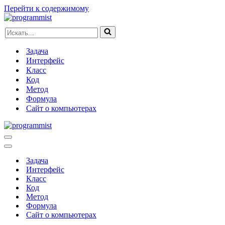
Перейти к содержимому
Искать...
Задача
Интерфейс
Класс
Код
Метод
Формула
Сайт о компьютерах
Меню
навигации
Меню
навигации
Задача
Интерфейс
Класс
Код
Метод
Формула
Сайт о компьютерах