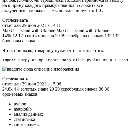
график плотности вероятностей
. Если перемножить высоту
на ширину каждого прямоугольника и сложить все
полученные площади — мы должны получить 1.0 .
Отслеживать
ответ дан 29 июл 2021 в 14:11
MaxU — stand with Ukraine MaxU — stand with Ukraine
149k 12 12 золотых знаков 59 59 серебряных знаков 132 132
бронзовых знака
Я так понимаю, товарищу нужно что-то типа этого:
import numpy as np import matplotlib.pyplot as plt from
Отслеживать
ответ дан 29 июл 2021 в 15:06
24.8k 4 4 золотых знака 20 20 серебряных знаков 36 36
бронзовых знаков
python
matplotlib
анализ-данных
статистика
гистограммы