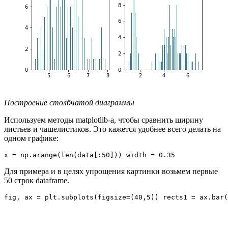
Построение столбчатой диаграммы
Используем методы matplotlib-а, чтобы сравнить ширину
листьев и чашелистиков. Это кажется удобнее всего делать на
одном графике:
x = np.arange(len(data[:50])) width = 0.35
Для примера и в целях упрощения картинки возьмем первые
50 строк dataframe.
fig, ax = plt.subplots(figsize=(40,5)) rects1 = ax.bar(