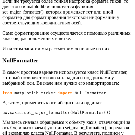
Если же требуется более тонкая настройка формата тиков, то
для этого в matplotlib используется функция
set_major_formatter(), которая применяет тот или иной
форматер для форматирования текстовой информации у
соответствующих координатных осей.
Само форматирование осуществляется с помощью различных
классов, расположенных в ветке:
И на этом занятии мы рассмотрим основные из них.
NullFormatter
В самом простом варианте используется класс NullFormatter,
который позволяет отключать надписи под рисками у
выбранной оси. Вначале нам нужно его импортировать:
from
 matplotlib.
ticker
import
 NullFormatter
А, затем, применить к оси абсцисс или ординат:
ax.
xaxis
.
set_major_formatter
(
NullFormatter
(
)
)
Мы здесь сначала обращаемся к объекту xaxis, отвечающий за
ось Ox, и вызываем функцию set_major_formatter(), передавая
ей экземпляр класса NullFormatter. В результате, подписи у