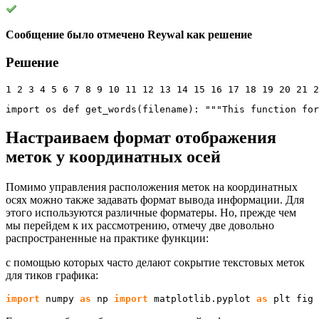
Сообщение было отмечено Reywal как решение
Решение
1 2 3 4 5 6 7 8 9 10 11 12 13 14 15 16 17 18 19 20 21 2
import
os
def
 get_words
(
filename
)
: 
"""This function for
Настраиваем формат отображения
меток у координатных осей
Помимо управления расположения меток на координатных
осях можно также задавать формат вывода информации. Для
этого используются различные форматеры. Но, прежде чем
мы перейдем к их рассмотрению, отмечу две довольно
распространенные на практике функции:
с помощью которых часто делают сокрытие текстовых меток
для тиков графика:
import
 numpy 
as
 np 
import
 matplotlib.
pyplot
as
 plt fig 