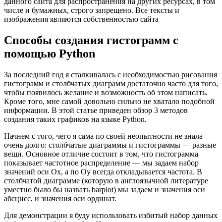
данного сайта для распространения на других ресурсах, в том
числе и бумажных, строго запрещено. Все тексты и
изображения являются собственностью сайта
Способы создания гистограмм с
помощью Python
За последний год я сталкивалась с необходимостью рисования
гистограмм и столбчатых диаграмм достаточно часто для того,
чтобы появилось желание и возможность об этом написать.
Кроме того, мне самой довольно сильно не хватало подобной
информации. В этой статье приведен обзор 3 методов
создания таких графиков на языке Python.
Начнем с того, чего я сама по своей неопытности не знала
очень долго: столбчатые диаграммы и гистограммы — разные
вещи. Основное отличие состоит в том, что гистограмма
показывает частотное распределение — мы задаем набор
значений оси Ox, а по Oy всегда откладывается частота. В
столбчатой диаграмме (которую в англоязычной литературе
уместно было бы назвать barplot) мы задаем и значения оси
абсцисс, и значения оси ординат.
Для демонстрации я буду использовать избитый набор данных