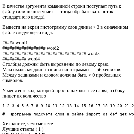
В качестве аргумента командной строки поступает путь к
файлу (или не поступает — тогда обрабатывать поток
стандартного ввода).
Вывести на экран гистограмму слов длины > 3 в означенном
файле следующего вида:
##### word1
################## word2
################################### word3
########## word4
Столбцы должны быть выровнены по левому краю.
Максимальная длина записи гистограммы — 56 хешиков.
Между хешиками и словом должны быть > 0 пробельных
символов.
У меня есть код, который просто находит все слова, а сбоку
пишет их количество
1 2 3 4 5 6 7 8 9 10 11 12 13 14 15 16 17 18 19 20 21 2
#! Программа подсчета слов в файле
import
os
def
 get_wo
Хелпаните, чем сможете
Лучшие ответы ( 1 )