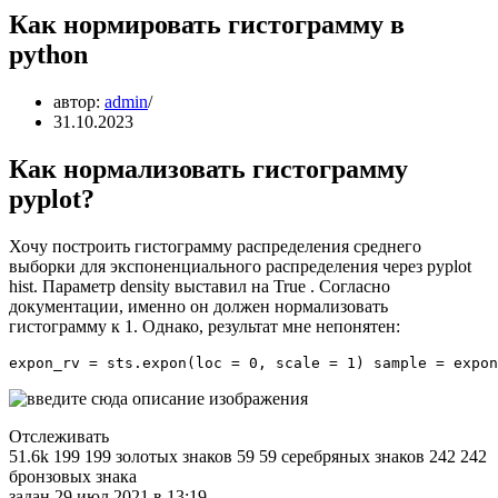
Как нормировать гистограмму в
python
автор:
admin
31.10.2023
Как нормализовать гистограмму
pyplot?
Х​очу построить гистограмму распределения среднего
выборки для экспоненциального распределения через pyplot
hist. Параметр density выставил на True . Согласно
документации, именно он должен нормализовать
гистограмму к 1. Однако, результат мне непонятен:
expon_rv = sts.expon(loc = 0, scale = 1) sample = expon
Отслеживать
51.6k 199 199 золотых знаков 59 59 серебряных знаков 242 242
бронзовых знака
задан 29 июл 2021 в 13:19