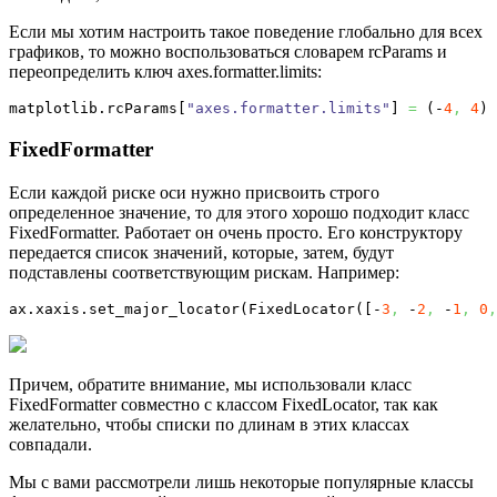
Если мы хотим настроить такое поведение глобально для всех
графиков, то можно воспользоваться словарем rcParams и
переопределить ключ axes.formatter.limits:
matplotlib.
rcParams
[
"axes.formatter.limits"
]
=
(
-
4
,
4
)
FixedFormatter
Если каждой риске оси нужно присвоить строго
определенное значение, то для этого хорошо подходит класс
FixedFormatter. Работает он очень просто. Его конструктору
передается список значений, которые, затем, будут
подставлены соответствующим рискам. Например:
ax.
xaxis
.
set_major_locator
(
FixedLocator
(
[
-
3
,
 -
2
,
 -
1
,
0
,
Причем, обратите внимание, мы использовали класс
FixedFormatter совместно с классом FixedLocator, так как
желательно, чтобы списки по длинам в этих классах
совпадали.
Мы с вами рассмотрели лишь некоторые популярные классы