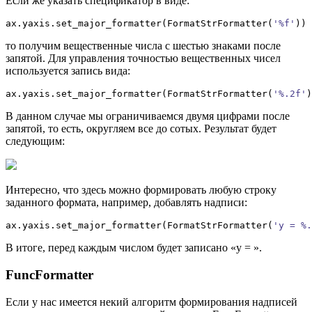
Если же указать спецификатор в виде:
ax.
yaxis
.
set_major_formatter
(
FormatStrFormatter
(
'%f'
)
)
то получим вещественные числа с шестью знаками после
запятой. Для управления точностью вещественных чисел
используется запись вида:
ax.
yaxis
.
set_major_formatter
(
FormatStrFormatter
(
'%.2f'
)
В данном случае мы ограничиваемся двумя цифрами после
запятой, то есть, округляем все до сотых. Результат будет
следующим:
Интересно, что здесь можно формировать любую строку
заданного формата, например, добавлять надписи:
ax.
yaxis
.
set_major_formatter
(
FormatStrFormatter
(
'y = %.
В итоге, перед каждым числом будет записано «y = ».
FuncFormatter
Если у нас имеется некий алгоритм формирования надписей