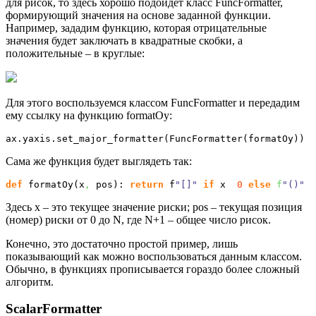
для рисок, то здесь хорошо подойдет класс FuncFormatter,
формирующий значения на основе заданной функции.
Например, зададим функцию, которая отрицательные
значения будет заключать в квадратные скобки, а
положительные – в круглые:
Для этого воспользуемся классом FuncFormatter и передадим
ему ссылку на функцию formatOy:
ax.
yaxis
.
set_major_formatter
(
FuncFormatter
(
formatOy
)
)
Сама же функция будет выглядеть так:
def
 formatOy
(
x
,
 pos
)
: 
return
 f
"[]"
if
 x 
0
else
 f
"()"
Здесь x – это текущее значение риски; pos – текущая позиция
(номер) риски от 0 до N, где N+1 – общее число рисок.
Конечно, это достаточно простой пример, лишь
показывающий как можно воспользоваться данным классом.
Обычно, в функциях прописывается гораздо более сложный
алгоритм.
ScalarFormatter