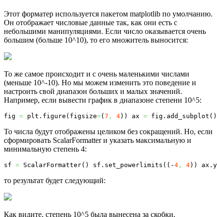
Этот форматер используется пакетом matplotlib по умолчанию.
Он отображает числовые данные так, как они есть с
небольшими манипуляциями. Если число оказывается очень
большим (больше 10^10), то его множитель выносится:
То же самое происходит и с очень маленькими числами
(меньше 10^-10). Но мы можем изменить это поведение и
настроить свой диапазон больших и малых значений.
Например, если вывести график в диапазоне степени 10^5:
fig 
=
 plt.
figure
(
figsize
=
(
7
,
4
)
)
 ax 
=
 fig.
add_subplot
(
)
То числа будут отображены целиком без сокращений. Но, если
сформировать ScalarFormatter и указать максимальную и
минимальную степень 4:
sf 
=
 ScalarFormatter
(
)
 sf.
set_powerlimits
(
(
-
4
,
4
)
)
 ax.
y
то результат будет следующий:
Как видите, степень 10^5 была вынесена за скобки.