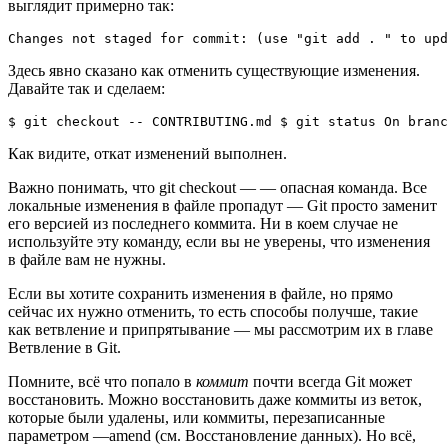
выглядит примерно так:
Changes not staged for commit: (use "git add . " to upd
Здесь явно сказано как отменить существующие изменения.
Давайте так и сделаем:
$ git checkout -- CONTRIBUTING.md $ git status On branc
Как видите, откат изменений выполнен.
Важно понимать, что git checkout — — опасная команда. Все
локальные изменения в файле пропадут — Git просто заменит
его версией из последнего коммита. Ни в коем случае не
используйте эту команду, если вы не уверены, что изменения
в файле вам не нужны.
Если вы хотите сохранить изменения в файле, но прямо
сейчас их нужно отменить, то есть способы получше, такие
как ветвление и припрятывание — мы рассмотрим их в главе
Ветвление в Git.
Помните, всё что попало в
коммит
почти всегда Git может
восстановить. Можно восстановить даже коммиты из веток,
которые были удалены, или коммиты, перезаписанные
параметром —amend (см. Восстановление данных). Но всё,