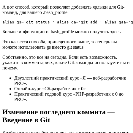
А вот способ, который позволяет добавлять ярлыки для Git-
команд, для вашего .bash_profile.
alias gs='git status ' alias ga='git add ' alias gaa='g
Больше информации о .bash_profile можно получить здесь.
Что касается способа, приведенного выше, то теперь вы
можете использовать gs вместо git status.
Собственно, это все на сегодня. Если есть возможность,
укажите в комментариях, какие Git-команды используете вы и
почему.
Двухлетний практический курс «Я — веб-разработчик
PRO».
Онлайн-курс «С#-разработчик с 0».
Практический годовой курс «PHP-разработчик с 0 до
PRO».
Изменение последнего коммита —
Введение в Git
Крайне часто разработчики делают коммит и сразу понимают,