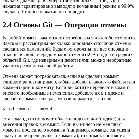
случаях дважды (а в супер ответственных — три). Два
нажатия гарантировано выводят в командный режим в 99.9%
случаев. Лишнее нажатие не повредит.
2.4 Основы Git — Операции отмены
В любой момент вам может потребоваться что-либо отменить.
Здесь мы рассмотрим несколько основных способов отмены
сделанных изменений. Будьте осторожны, не все операции
отмены в свою очередь можно отменить! Это одна из редких
областей Git, где неверными действиями можно необратимо
удалить результаты своей работы.
Отмена может потребоваться, если вы сделали коммит
слишком рано, например, забыв добавить какие-то файлы или
комментарий к коммиту. Если вы хотите переделать коммит —
внесите необходимые изменения, добавьте их в индекс и
сделайте коммит ещё раз, указав параметр —amend :
$ git commit --amend
Эта команда использует область подготовки (индекс) для
внесения правок в коммит. Если вы ничего не меняли с
момента последнего коммита (например, команда запущена
сразу после предыдущего коммита), то снимок состояния