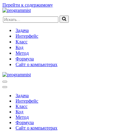
Перейти к содержимому
Искать...
Задача
Интерфейс
Класс
Код
Метод
Формула
Сайт о компьютерах
Меню
навигации
Меню
навигации
Задача
Интерфейс
Класс
Код
Метод
Формула
Сайт о компьютерах