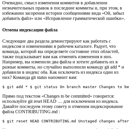
Очевидно, смысл изменения коммитов в добавлении
незначительных правок в последние коммиты и, при этом, в
избежании засорения истории сообщениями вида «Ой, забыл
добавить файл» или «Исправление грамматической ошибки».
Отмена индексации файла
Следующие два раздела демонстрируют как работать с
индексом и изменениями в рабочем каталоге. Радует, что
команда, которой вы определяете состояние этих областей,
также подсказывает вам как отменять изменения в них.
Например, вы изменили два файла и хотите добавить их в
разные коммиты, но случайно выполнили команду git add * и
добавили в индекс оба. Как исключить из индекса один из
них? Команда git status напомнит вам:
$ git add * $ git status On branch master Changes to be
Прямо под текстом «Changes to be committed» говорится:
используйте git reset HEAD …​ для исключения из индекса.
Давайте последуем этому совету и отменим индексирование
файла CONTRIBUTING.md :
$ git reset HEAD CONTRIBUTING.md Unstaged changes after