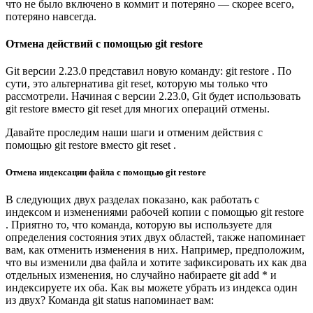
что не было включено в коммит и потеряно — скорее всего,
потеряно навсегда.
Отмена действий с помощью git restore
Git версии 2.23.0 представил новую команду: git restore . По
сути, это альтернатива git reset, которую мы только что
рассмотрели. Начиная с версии 2.23.0, Git будет использовать
git restore вместо git reset для многих операций отмены.
Давайте проследим наши шаги и отменим действия с
помощью git restore вместо git reset .
Отмена индексации файла с помощью git restore
В следующих двух разделах показано, как работать с
индексом и изменениями рабочей копии с помощью git restore
. Приятно то, что команда, которую вы используете для
определения состояния этих двух областей, также напоминает
вам, как отменить изменения в них. Например, предположим,
что вы изменили два файла и хотите зафиксировать их как два
отдельных изменения, но случайно набираете git add * и
индексируете их оба. Как вы можете убрать из индекса один
из двух? Команда git status напоминает вам: