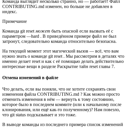
Команда выглядит несколько странно, но — работает! Файл
CONTRIBUTING.md изменен, но больше не добавлен в
индекс.
Примечание
Команда git reset
может
быть опасной если вызвать её с
параметром —hard . В приведённом примере файл не был
затронут, следовательно команда относительно безопасна.
На текущий момент этот магический вызов — всё, что вам
нужно знать о команде git reset . Мы рассмотрим в деталях что
именно делает reset и как с её помощью делать действительно
интересные вещи в разделе Раскрытие тайн reset главы 7.
Отмена изменений в файле
Что делать, если вы поняли, что не хотите сохранять свои
изменения файла CONTRIBUTING.md ? Как можно просто
отменить изменения в нём — вернуть к тому состоянию,
которое было в последнем коммите (или к начальному после
клонирования, или ещё как-то полученному)? Нам повезло,
что git status подсказывает и это тоже.
В выводе команды из последнего примера список изменений