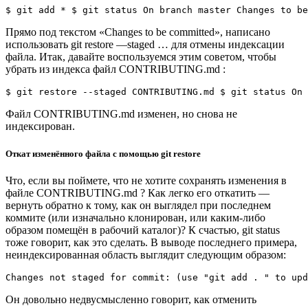
$ git add * $ git status On branch master Changes to be
Прямо под текстом «Changes to be committed», написано
использовать git restore —staged …​ для отмены индексации
файла. Итак, давайте воспользуемся этим советом, чтобы
убрать из индекса файл CONTRIBUTING.md :
$ git restore --staged CONTRIBUTING.md $ git status On 
Файл CONTRIBUTING.md изменен, но снова не
индексирован.
Откат изменённого файла с помощью git restore
Что, если вы поймете, что не хотите сохранять изменения в
файле CONTRIBUTING.md ? Как легко его откатить —
вернуть обратно к тому, как он выглядел при последнем
коммите (или изначально клонирован, или каким-либо
образом помещён в рабочий каталог)? К счастью, git status
тоже говорит, как это сделать. В выводе последнего примера,
неиндексированная область выглядит следующим образом:
Changes not staged for commit: (use "git add . " to upd
Он довольно недвусмысленно говорит, как отменить