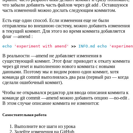
что забыли добавить часть файлов через git add . Оставшуюся
часть изменений можно дослать следующим коммитом.
Есть еще один способ. Если изменения еще не были
отправлены во внешнюю систему, можно добавить изменения
в текущий коммит. Для этого во время коммита добавляется
флаг —amend :
echo 
'experiment with amend'
>>
 INFO.md 
echo
'experimen
В реальности —amend не добавляет изменения в
существующий коммит. Этот флаг приводит к откату коммита
через git reset и выполнению нового коммита с новыми
данными. Поэтому мы и видим ровно один коммит, хотя
команда git commit выполнялась два раза (первый раз — когда
сделали ошибочный коммит).
Чтобы не открывался редактор для ввода описания коммита к
команде git commit —amend можно добавить опцию —no-edit .
В этом случае описание коммита не изменится:
Самостоятельная работа
Выполните все шаги из урока
Залейте изменения на GitHub