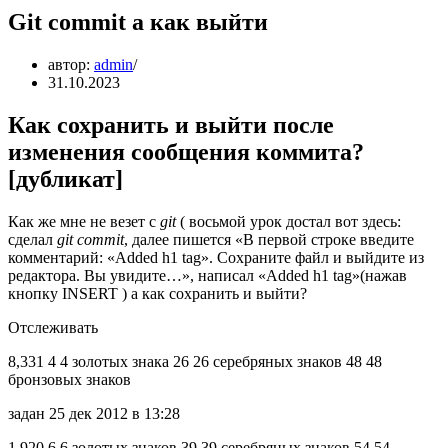
Git commit a как выйти
автор:
admin
31.10.2023
Как сохранить и выйти после
изменения сообщения коммита?
[дубликат]
Как же мне не везет с
git
( восьмой урок достал вот здесь:
сделал
git commit
, далее пишется «В первой строке введите
комментарий: «Added h1 tag». Сохраните файл и выйдите из
редактора. Вы увидите…», написал «Added h1 tag»(нажав
кнопку INSERT ) а как сохранить и выйти?
Отслеживать
8,331 4 4 золотых знака 26 26 серебряных знаков 48 48
бронзовых знаков
задан 25 дек 2012 в 13:28
1,920 6 6 золотых знаков 39 39 серебряных знаков 54 54