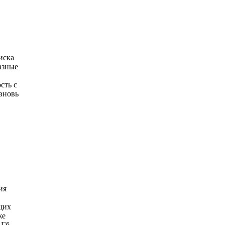
иска
азные
сть с
 вновь
ия
щих
же
4 Гб —