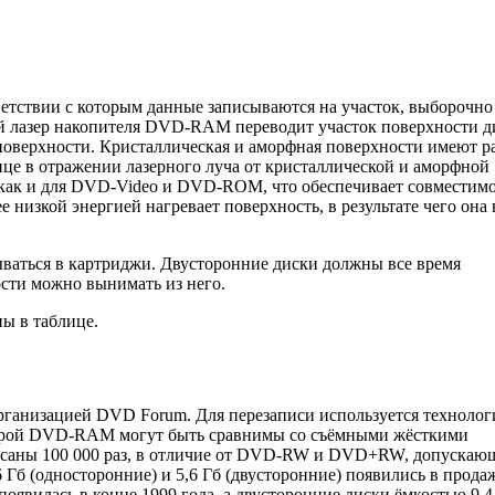
ветствии с которым данные записываются на участок, выборочно
 лазер накопителя DVD-RAM переводит участок поверхности д
 поверхности. Кристаллическая и аморфная поверхности имеют р
це в отражении лазерного луча от кристаллической и аморфной
 как и для DVD-Video и DVD-ROM, что обеспечивает совместимо
 низкой энергией нагревает поверхность, в результате чего она
ваться в картриджи. Двусторонние диски должны все время
ости можно вынимать из него.
ы в таблице.
анизацией DVD Forum. Для перезаписи используется технолог
торой DVD-RAM могут быть сравнимы со съёмными жёсткими
исаны 100 000 раз, в отличие от DVD-RW и DVD+RW, допускаю
б (односторонние) и 5,6 Гб (двусторонние) появились в прода
оявилась в конце 1999 года, а двусторонние диски ёмкостью 9,