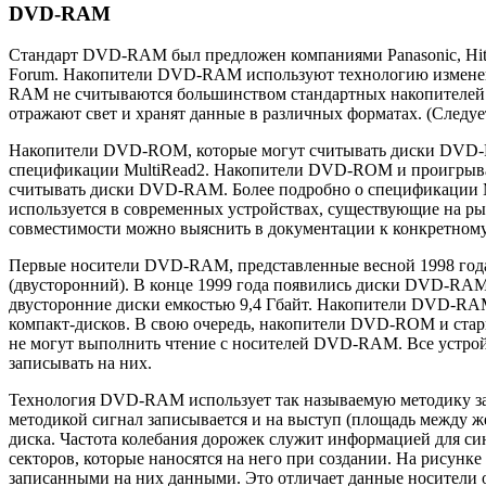
DVD-RAM
Стандарт DVD-RAM был предложен компаниями Panasonic, Hita
Forum. Накопители DVD-RAM используют технологию изменен
RAM не считываются большинством стандартных накопителей 
отражают свет и хранят данные в различных форматах. (След
Накопители DVD-ROM, которые могут считывать диски DVD-RA
спецификации MultiRead2. Накопители DVD-ROM и проигрыва
считывать диски DVD-RAM. Более подробно о спецификации Mul
используется в современных устройствах, существующие на 
совместимости можно выяснить в документации к конкретному
Первые носители DVD-RAM, представленные весной 1998 года, 
(двусторонний). В конце 1999 года появились диски DVD-RAM 
двусторонние диски емкостью 9,4 Гбайт. Накопители DVD-R
компакт-дисков. В свою очередь, накопители DVD-ROM и ст
не могут выполнить чтение с носителей DVD-RAM. Все устройс
записывать на них.
Технология DVD-RAM использует так называемую методику зап
методикой сигнал записывается и на выступ (площадь между ж
диска. Частота колебания дорожек служит информацией для си
секторов, которые наносятся на него при создании. На рисунк
записанными на них данными. Это отличает данные носители 