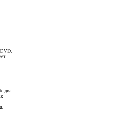
я DVD,
ует
е
c два
ак
я.