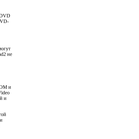
х DVD
DVD-
могут
ad2 не
ROM и
ideo
й и
той
ии
и