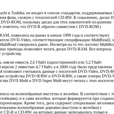
chi и Toshiba; он входит в список стандартов, поддерживаемы
ия фазы, схожую с технологией CD-RW. К сожалению, диски 
DVD-ROM, поскольку диски для этих накопителей по-разному
ует отметить, что DVD-R обратно совместим с DVD-ROM.)
M, появились на рынке в начале 1999 года и соответствуют
тели DVD-Video, соответствующие спецификации MultiRead2, 
tiRead говорилось ранее. Несмотря на то что логотип MultiRe
рынке приводы позволяют читать диски DVD-RAM. Все вопросы
 устройству.
имели емкость 2,6 Гбайт (односторонний) или 5,2 Гбайт
версии 2 емкостью 4,7 Гбайт, а в 2000 году были представлены
AM позволяют считывать данные с носителей DVD-Video, DVD-
арые устройства DVD+R/RW и DVD-R/RW, а также плееры DVD-V
тва DVD Multi и DVD Super Multi могут читать с этих носителе
иси на волнообразные выступы и желобки. В соответствии с э
елобками), и в сами желобки, которые формируются при создан
нхронизации. Кроме того, диск содержит специальные заголовк
е показаны волнообразные дорожки (выступы и желобки) с
от CD-R и CD-RW, на которых данные записывались только в