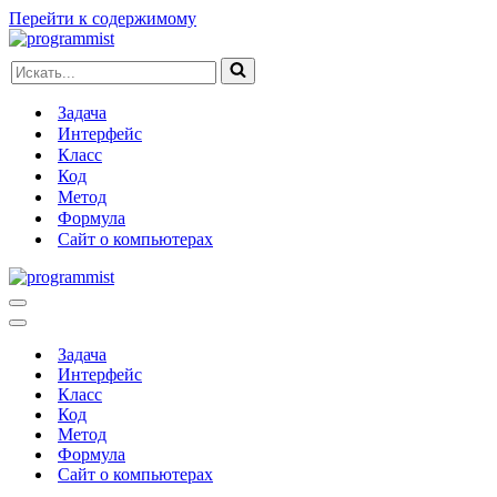
Перейти к содержимому
Искать...
Задача
Интерфейс
Класс
Код
Метод
Формула
Сайт о компьютерах
Меню
навигации
Меню
навигации
Задача
Интерфейс
Класс
Код
Метод
Формула
Сайт о компьютерах