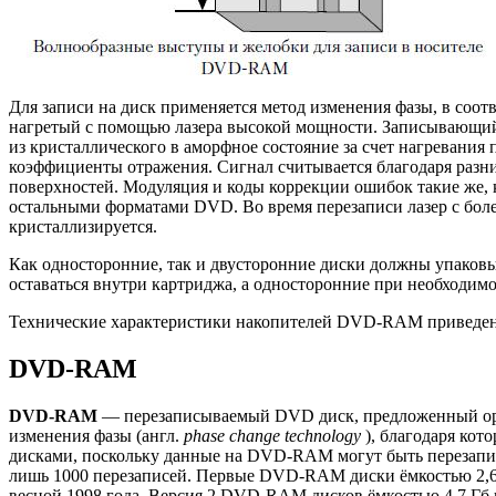
Для записи на диск применяется метод изменения фазы, в соот
нагретый с помощью лазера высокой мощности. Записывающий
из кристаллического в аморфное состояние за счет нагревания
коэффициенты отражения. Сигнал считывается благодаря разни
поверхностей. Модуляция и коды коррекции ошибок такие же,
остальными форматами DVD. Во время перезаписи лазер с более
кристаллизируется.
Как односторонние, так и двусторонние диски должны упаковы
оставаться внутри картриджа, а односторонние при необходим
Технические характеристики накопителей DVD-RAM приведен
DVD-RAM
DVD-RAM
— перезаписываемый DVD диск, предложенный орг
изменения фазы (англ.
phase change technology
), благодаря ко
дисками, поскольку данные на DVD-RAM могут быть перезап
лишь 1000 перезаписей. Первые DVD-RAM диски ёмкостью 2,6 Г
весной 1998 года. Версия 2 DVD-RAM дисков ёмкостью 4,7 Гб п