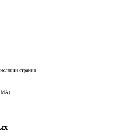
ансляции страниц
DDMA)
ных