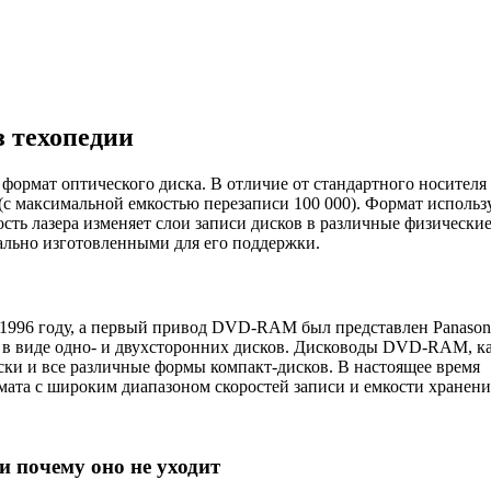
 техопедии
рмат оптического диска. В отличие от стандартного носител
с максимальной емкостью перезаписи 100 000). Формат использ
сть лазера изменяет слои записи дисков в различные физически
иально изготовленными для его поддержки.
96 году, а первый привод DVD-RAM был представлен Panasoni
ен в виде одно- и двухсторонних дисков. Дисководы DVD-RAM, к
и и все различные формы компакт-дисков. В настоящее время
мата с широким диапазоном скоростей записи и емкости хранени
 и почему оно не уходит