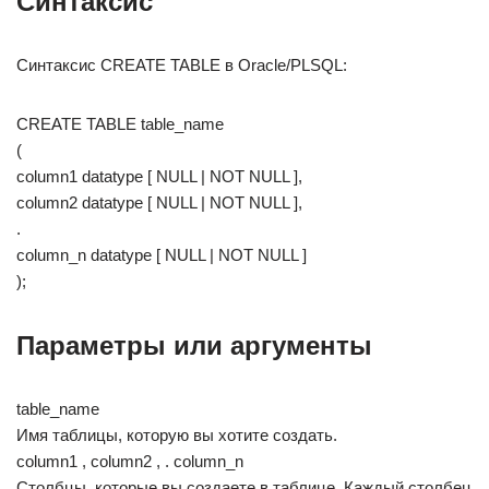
Синтаксис
Синтаксис CREATE TABLE в Oracle/PLSQL:
CREATE TABLE table_name
(
column1 datatype [ NULL | NOT NULL ],
column2 datatype [ NULL | NOT NULL ],
.
column_n datatype [ NULL | NOT NULL ]
);
Параметры или аргументы
table_name
Имя таблицы, которую вы хотите создать.
column1 , column2 , . column_n
Столбцы, которые вы создаете в таблице. Каждый столбец