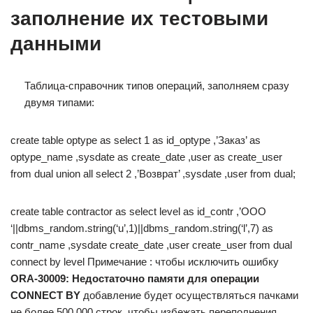
заполнение их тестовыми
данными
Таблица-справочник типов операций, заполняем сразу
двумя типами:
create table optype as select 1 as id_optype ,’Заказ’ as
optype_name ,sysdate as create_date ,user as create_user
from dual union all select 2 ,’Возврат’ ,sysdate ,user from dual;
create table contractor as select level as id_contr ,’ООО
‘||dbms_random.string(‘u’,1)||dbms_random.string(‘l’,7) as
contr_name ,sysdate create_date ,user create_user from dual
connect by level Примечание : чтобы исключить ошибку
ORA-30009: Недостаточно памяти для операции
CONNECT BY
добавление будет осуществляться пачками
не более 500 000 строк, чтобы избежать переполнения