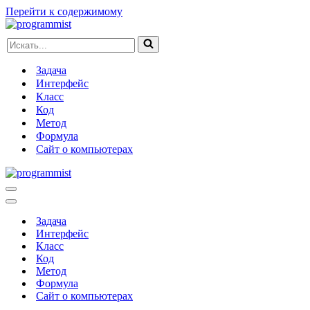
Перейти к содержимому
Искать...
Задача
Интерфейс
Класс
Код
Метод
Формула
Сайт о компьютерах
Меню
навигации
Меню
навигации
Задача
Интерфейс
Класс
Код
Метод
Формула
Сайт о компьютерах