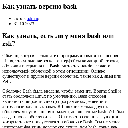
Как узнать версию bash
автор:
admin
31.10.2023
Как узнать, есть ли у меня bash или
zsh?
Обычно, когда вы слышите о программировании на основе
Linux, это упоминается как интерфейсы командной строки,
оболочки и терминалы.
Bash
считается наиболее часто
используемой оболочкой в этом отношении. Однако
существуют и другие версии оболочек, такие как
Z shell
или
Zsh
.
Оболочка Bash была введена, чтобы заменить Bourne Shell и
стать оболочкой Linux по умолчанию. Bash способен
выполнять широкий спектр программных решений и
автоматизированных задач. В Linux несколько других
оболочек могут выполнять задачи, аналогичные bash. Zsh был
создан после оболочки bash. Он имеет различные функции,
которые также присутствуют в оболочке Bash. Тем не менее,
некоторые функции делают его лучше, чем bash, такие как