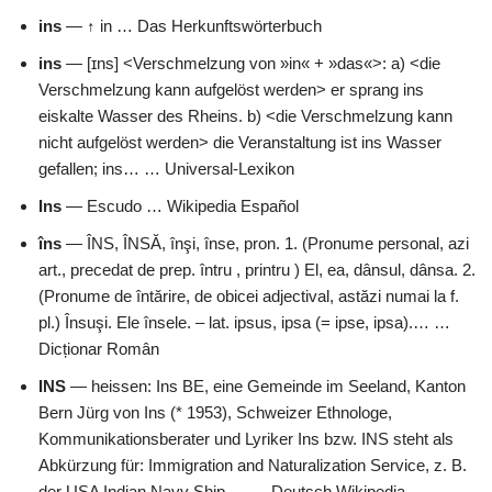
ins
— ↑ in … Das Herkunftswörterbuch
ins
— [ɪns] <Verschmelzung von »in« + »das«>: a) <die
Verschmelzung kann aufgelöst werden> er sprang ins
eiskalte Wasser des Rheins. b) <die Verschmelzung kann
nicht aufgelöst werden> die Veranstaltung ist ins Wasser
gefallen; ins… … Universal-Lexikon
Ins
— Escudo … Wikipedia Español
îns
— ÎNS, ÎNSĂ, înşi, înse, pron. 1. (Pronume personal, azi
art., precedat de prep. întru , printru ) El, ea, dânsul, dânsa. 2.
(Pronume de întărire, de obicei adjectival, astăzi numai la f.
pl.) Însuşi. Ele însele. – lat. ipsus, ipsa (= ipse, ipsa).… …
Dicționar Român
INS
— heissen: Ins BE, eine Gemeinde im Seeland, Kanton
Bern Jürg von Ins (* 1953), Schweizer Ethnologe,
Kommunikationsberater und Lyriker Ins bzw. INS steht als
Abkürzung für: Immigration and Naturalization Service, z. B.
der USA Indian Navy Ship,… … Deutsch Wikipedia